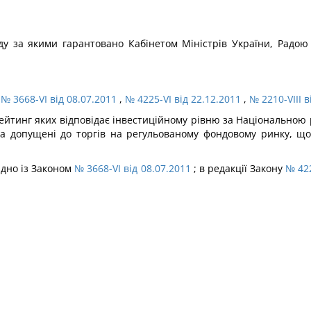
ду за якими гарантовано Кабінетом Міністрів України, Радою 
в
№ 3668-VI від 08.07.2011
,
№ 4225-VI від 22.12.2011
,
№ 2210-VIII в
ий рейтинг яких відповідає інвестиційному рівню за Національ
тва допущені до торгів на регульованому фондовому ринку, щ
гідно із Законом
№ 3668-VI від 08.07.2011
; в редакції Закону
№ 422