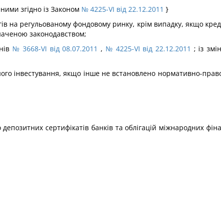
сеними згідно із Законом
№ 4225-VI від 22.12.2011
}
торгів на регульованому фондовому ринку, крім випадку, якщо кре
наченою законодавством;
онів
№ 3668-VI від 08.07.2011
,
№ 4225-VI від 22.12.2011
; із змі
ьного інвестування, якщо інше не встановлено нормативно-прав
о депозитних сертифікатів банків та облігацій міжнародних фін