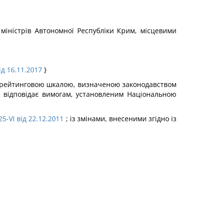
міністрів Автономної Республіки Крим, місцевими
ід 16.11.2017
}
ною рейтинговою шкалою, визначеною законодавством
о відповідає вимогам, установленим Національною
5-VI від 22.12.2011
; із змінами, внесеними згідно із