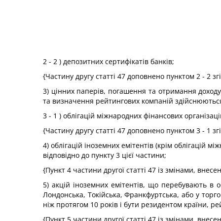
2 - 2 ) депозитних сертифікатів банків;
{Частину другу статті 47 доповнено пунктом 2 - 2 зг
3) цінних паперів, погашення та отримання доход
та визначення рейтингових компаній здійснюються
3 - 1 ) облігацій міжнародних фінансових організац
{Частину другу статті 47 доповнено пунктом 3 - 1 зг
4) облігацій іноземних емітентів (крім облігацій 
відповідно до пункту 3 цієї частини;
{Пункт 4 частини другої статті 47 із змінами, внес
5) акцій іноземних емітентів, що перебувають в 
Лондонська, Токійська, Франкфуртська, або у тор
ніж протягом 10 років і бути резидентом країни, ре
{Пункт 5 частини другої статті 47 із змінами, внес