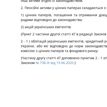
інші активи згідно із законодавством.
2. Пенсійні активи у цінних паперах складаються з:
1) цінних паперів, погашення та отримання дохо
радами відповідно до законодавства;
2) акцій українських емітентів;
{Пункт 2 частини другої статті 47 в редакції Законі
2 - 1 ) облігацій українських емітентів, кредитн
України, або які відповідно до норм законодавс
комісією з цінних паперів та фондового ринку;
{Частину другу статті 47 доповнено пунктом 2 - 1 з
Законом
№ 738-IX від 19.06.2020
}