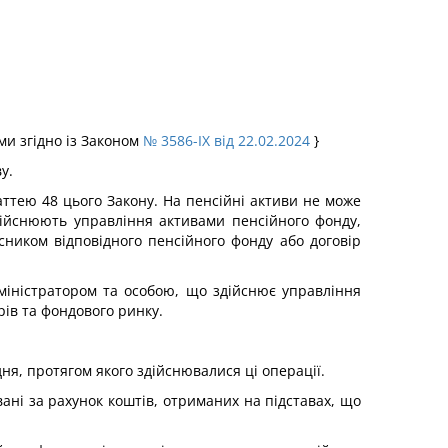
ми згідно із Законом
№ 3586-IX від 22.02.2024
}
у.
аттею 48 цього Закону. На пенсійні активи не може
здійснюють управління активами пенсійного фонду,
асником відповідного пенсійного фонду або договір
дміністратором та особою, що здійснює управління
ів та фондового ринку.
дня, протягом якого здійснювалися ці операції.
ані за рахунок коштів, отриманих на підставах, що