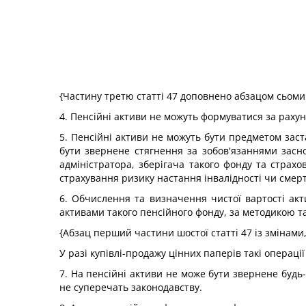
{Частину третю статті 47 доповнено абзацом сьоми
4. Пенсійні активи не можуть формуватися за рахун
5. Пенсійні активи не можуть бути предметом заст
бути звернене стягнення за зобов'язаннями засно
адміністратора, зберігача такого фонду та страхо
страхування ризику настання інвалідності чи смерт
6. Обчислення та визначення чистої вартості акт
активами такого пенсійного фонду, за методикою т
{Абзац перший частини шостої статті 47 із змінами
У разі купівлі-продажу цінних паперів такі операці
7. На пенсійні активи не може бути звернене будь
не суперечать законодавству.