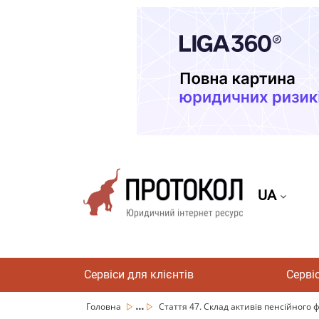
UA
Сервіси для клієнтів
Серві
...
Головна
Стаття 47. Склад активів пенсійного 