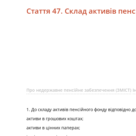
Стаття 47. Склад активів пен
Про недержавне пенсійне забезпечення (ЗМІСТ)
І
1. До складу активів пенсійного фонду відповідно д
активи в грошових коштах;
активи в цінних паперах;