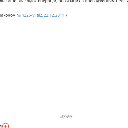
иключно внаслідок операцій, пов'язаних з провадженням пенсі
 Законом
№ 4225-VI від 22.12.2011
}
48/68
я