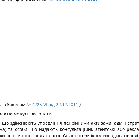
о із Законом
№ 4225-VI від 22.12.2011
}
ерах не можуть включати:
би, що здійснюють управління пенсійними активами, адміністр
ірма) та особи, що надають консультаційні, агентські або рек
ники пенсійного фонду та їх пов'язані особи (крім випадків, пере