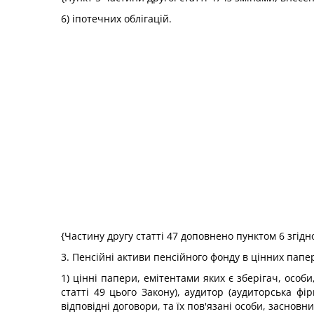
6) іпотечних облігацій.
{Частину другу статті 47 доповнено пунктом 6 згідн
3. Пенсійні активи пенсійного фонду в цінних пап
1) цінні папери, емітентами яких є зберігач, осо
статті 49 цього Закону), аудитор (аудиторська ф
відповідні договори, та їх пов'язані особи, заснов