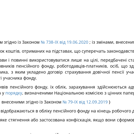
м згідно із Законом
№ 738-IX від 19.06.2020
; із змінами, внесени
ок коштів, отриманих на підставах, що суперечать законодавств
ави і повинні використовуватися лише на цілі, передбачені ст
вників пенсійного фонду, роботодавців-платників, осіб, що 
вика, з яким укладено договір страхування довічної пенсії уч
і учасника фонду.
ивів пенсійного фонду, їх облік, зарахування здійснюються а
а у
порядку
, визначеними Національною комісією з цінних папер
, внесеними згідно із Законом
№ 79-IX від 12.09.2019
}
ї відображаються в обліку пенсійного фонду на кінець робочого 
-яке стягнення або застосована конфіскація, якщо вони сформов