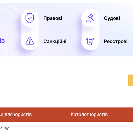
си для юристів
Каталог юристів
фонду