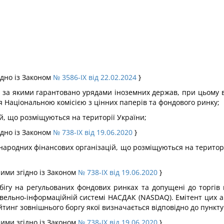
ідно із Законом
№ 3586-IX від 22.02.2024
}
у за якими гарантовано урядами іноземних держав, при цьому 
 Національною комісією з цінних паперів та фондового ринку;
ій, що розміщуються на території України;
ідно із Законом
№ 738-IX від 19.06.2020
}
міжнародних фінансових організацій, що розміщуються на терито
еними згідно із Законом
№ 738-IX від 19.06.2020
}
обігу на регульованих фондових ринках та допущені до торгів 
говельно-інформаційній системі НАСДАК (NASDAQ). Емітент цих 
йтинг зовнішнього боргу якої визначається відповідно до пункту 
еними згідно із Законом
№ 738-IX від 19.06.2020
}