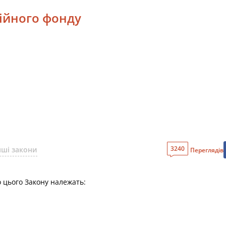
сійного фонду
3240
нші закони
Переглядів
о цього Закону належать: