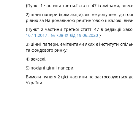
{Пункт 1 частини третьої статті 47 із змінами, вне
2) цінні папери (крім акцій), які не допущені до 
рівню за Національною рейтинговою шкалою, виз
{Пункт 2 частини третьої статті 47 в редакції Зак
16.11.2017
,
№ 738-IX від 19.06.2020
}
3) цінні папери, емітентами яких є інститути спіл
та фондового ринку;
4) векселі;
5) похідні цінні папери.
Вимоги пункту 2 цієї частини не застосовуються д
України.