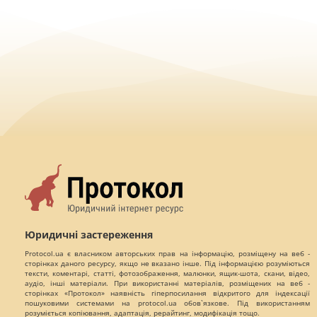
Юридичні застереження
Protocol.ua є власником авторських прав на інформацію, розміщену на веб -
сторінках даного ресурсу, якщо не вказано інше. Під інформацією розуміються
тексти, коментарі, статті, фотозображення, малюнки, ящик-шота, скани, відео,
аудіо, інші матеріали. При використанні матеріалів, розміщених на веб -
сторінках «Протокол» наявність гіперпосилання відкритого для індексації
пошуковими системами на protocol.ua обов`язкове. Під використанням
розуміється копіювання, адаптація, рерайтинг, модифікація тощо.