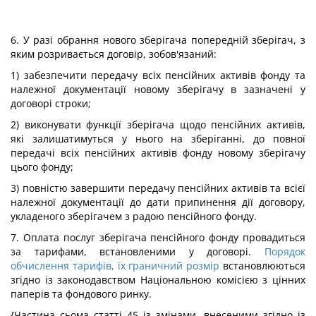
6. У разі обрання нового зберігача попередній зберігач, з
яким розривається договір, зобов'язаний:
1) забезпечити передачу всіх пенсійних активів фонду та
належної документації новому зберігачу в зазначені у
договорі строки;
2) виконувати функції зберігача щодо пенсійних активів,
які залишатимуться у нього на зберіганні, до повної
передачі всіх пенсійних активів фонду новому зберігачу
цього фонду;
3) повністю завершити передачу пенсійних активів та всієї
належної документації до дати припинення дії договору,
укладеного зберігачем з радою пенсійного фонду.
7. Оплата послуг зберігача пенсійного фонду провадиться
за тарифами, встановленими у договорі.
Порядок
обчислення тарифів, їх граничний розмір
встановлюються
згідно із законодавством Національною комісією з цінних
паперів та фондового ринку.
{Частина сьома статті 45 із змінами, внесеними згідно із