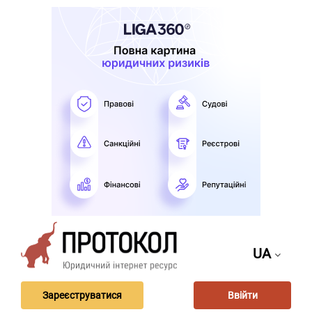
UA
Зареєструватися
Ввійти