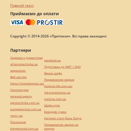
Повний текст
Приймаємо до оплати
Copyright © 2014-2026 «Протокол». Всі права захищені.
Партнери
Сережки з діамантами
pereklad.ua
alliancetechnika.ua
Підготовка до НМТ / ЗНО
миралинкс
Винна шафа
Веб мастер
Перевезення хворих
https://motokosmos.ua/
hospice-life.com.ua/
Синтезатори
mk-translations.ua
perevod.agency
maltina.com.ua
agrotechnika.com.ua
Шафи купе
europeservice.com.ua
Брендові сумки
текст юа
Натяжні стелі Nova Stelya
Посилання
Перевезення хворих за
kievperevod.com.ua
кордон