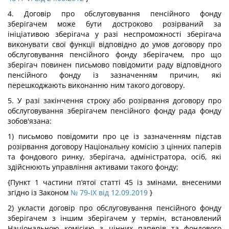
4. Договір про обслуговування пенсійного фонду
зберігачем може бути достроково розірваний за
ініціативою зберігача у разі неспроможності зберігача
виконувати свої функції відповідно до умов договору про
обслуговування пенсійного фонду зберігачем, про що
зберігач повинен письмово повідомити раду відповідного
пенсійного фонду із зазначенням причин, які
перешкоджають виконанню ним такого договору.
5. У разі закінчення строку або розірвання договору про
обслуговування зберігачем пенсійного фонду рада фонду
зобов'язана:
1) письмово повідомити про це із зазначенням підстав
розірвання договору Національну комісію з цінних паперів
та фондового ринку, зберігача, адміністратора, осіб, які
здійснюють управління активами такого фонду;
{Пункт 1 частини п’ятої статті 45 із змінами, внесеними
згідно із Законом
№ 79-IX від 12.09.2019
}
2) укласти договір про обслуговування пенсійного фонду
зберігачем з іншим зберігачем у термін, встановлений
Національною комісією з цінних паперів та фондового