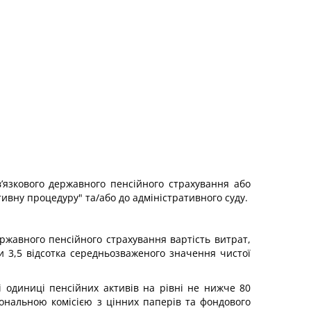
в’язкового державного пенсійного страхування або
ивну процедуру" та/або до адміністративного суду.
ержавного пенсійного страхування вартість витрат,
и 3,5 відсотка середньозваженого значення чистої
і одиниці пенсійних активів на рівні не нижче 80
іональною комісією з цінних паперів та фондового