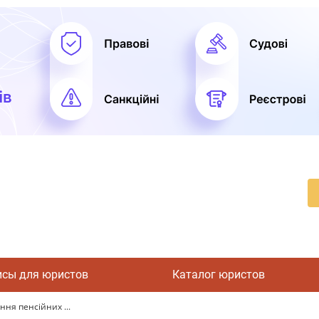
исы для юристов
Каталог юристов
ння пенсійних ...