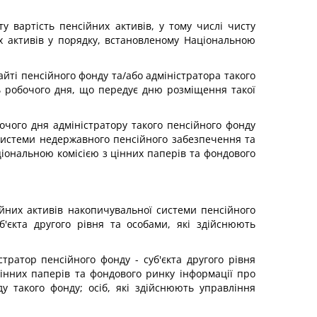
у вартість пенсійних активів, у тому числі чисту
их активів у порядку, встановленому Національною
айті пенсійного фонду та/або адміністратора такого
ь робочого дня, що передує дню розміщення такої
бочого дня адміністратору такого пенсійного фонду
в системи недержавного пенсійного забезпечення та
іональною комісією з цінних паперів та фондового
сійних активів накопичувальної системи пенсійного
б'єкта другого рівня та особами, які здійснюють
стратор пенсійного фонду - суб'єкта другого рівня
інних паперів та фондового ринку інформації про
у такого фонду; осіб, які здійснюють управління