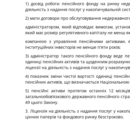
1) досвід роботи пенсійного фонду на ринку не
діяльність з надання послуг у накопичувальній сис
2) мати договори про обслуговування недержавного 
адміністратором, який відповідає вимогам, устан
який має розмір регулятивного капіталу не менш як
компанією з управління пенсійними активами, я
інституційних інвесторів не менше п'яти років;
3) адміністратор такого пенсійного фонду веде п
одиниці пенсійних активів та щоденним розрахунко
ліцензії на діяльність з надання послуг у накопич
4) показник зміни чистої вартості одиниці пенсійн
пенсійних активів, що визначається Національною 
5) пенсійні активи протягом останніх 12 місяц
загальнообов’язкового державного пенсійного страх
49 цього Закону.
3. Ліцензія на діяльність з надання послуг у нак
цінних паперів та фондового ринку безстроково.