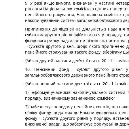
9. У разі якщо вимоги, визначені у частині четвер
рішення Національною комісією з цінних паперів 
пенсійного страхування, Національна комісія з ці
накопичувальній системі загальнообов’язкового де
Припинення дії ліцензії на діяльність з надання
суб'єктом другого рівня здійснюється у порядку, 
фондового ринку надсилає не пізніш як протягом т
- суб'єкта другого рівня, щодо якого припинено 
пенсійного страхування такого фонду, зберігачу ць
{Абзац другий частини дев'ятої статті 20 - 1 із змі
10. Пенсійний фонд - суб'єкт другого рівня у
загальнообов’язкового державного пенсійного стра
{Абзац перший частини десятої статті 20 - 1 із змі
1) інформує учасників накопичувальної системи
порядку, визначеному зазначеною комісією;
2) забезпечує передачу пенсійних коштів, що нале
обліку фонду щодо них до Накопичувального пенсі
фонду - суб'єкта другого рівня у порядку, вста
виконавчої влади, що забезпечує формування держа