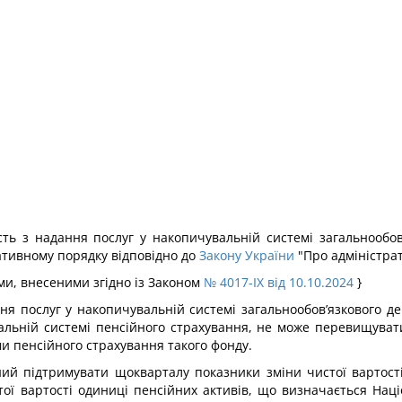
ість з надання послуг у накопичувальній системі загальнообо
ративному порядку відповідно до
Закону України
"Про адміністрат
нами, внесеними згідно із Законом
№ 4017-IX від 10.10.2024
}
ання послуг у накопичувальній системі загальнообов’язкового д
вальній системі пенсійного страхування, не може перевищуват
ми пенсійного страхування такого фонду.
аний підтримувати щокварталу показники зміни чистої вартост
тої вартості одиниці пенсійних активів, що визначається Нац