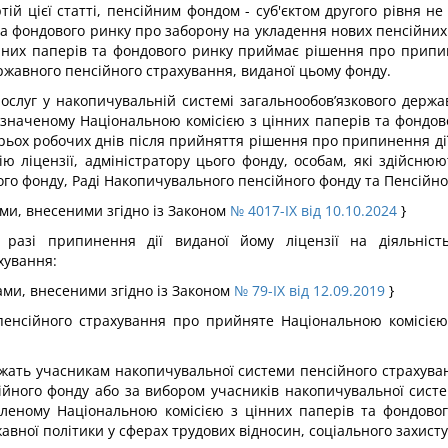
тій цієї статті, пенсійним фондом - суб'єктом другого рівня 
та фондового ринку про заборону на укладення нових пенсійних
нних паперів та фондового ринку приймає рішення про припине
ржавного пенсійного страхування, виданої цьому фонду.
 послуг у накопичувальній системі загальнообов’язкового держ
визначеному Національною комісією з цінних паперів та фондово
рьох робочих днів після прийняття рішення про припинення дії 
дію ліцензії, адміністратору цього фонду, особам, які здійсн
ого фонду, Раді Накопичувального пенсійного фонду та Пенсійн
нами, внесеними згідно із Законом
№ 4017-IX від 10.10.2024
}
 разі припинення дії виданої йому ліцензії на діяльніс
хування:
нами, внесеними згідно із Законом
№ 79-IX від 12.09.2019
}
 пенсійного страхування про прийняте Національною комісією
жать учасникам накопичувальної системи пенсійного страхуван
йного фонду або за вибором учасників накопичувальної систе
новленому Національною комісією з цінних паперів та фондов
вної політики у сферах трудових відносин, соціального захист