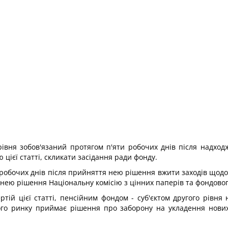
 рівня зобов'язаний протягом п'яти робочих днів після надхо
ієї статті, скликати засідання ради фонду.
и робочих днів після прийняття нею рішення вжити заходів що
 нею рішення Національну комісію з цінних паперів та фондовог
ртій цієї статті, пенсійним фондом - суб'єктом другого рівня
вого ринку приймає рішення про заборону на укладення нови