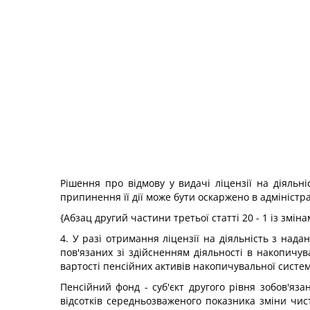
Рішення про відмову у видачі ліцензії на діяльн
припинення її дії може бути оскаржено в адмініст
{Абзац другий частини третьої статті 20 - 1 із змі
4. У разі отримання ліцензії на діяльність з над
пов'язаних зі здійсненням діяльності в накопичу
вартості пенсійних активів накопичувальної систе
Пенсійний фонд - суб'єкт другого рівня зобов'яз
відсотків середньозваженого показника зміни чис