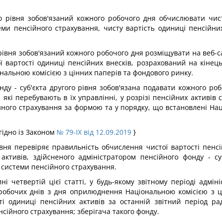
го рівня зобов'язаний кожного робочого дня обчислювати чист
еми пенсійного страхування, чисту вартість одиниці пенсійн
 рівня зобов'язаний кожного робочого дня розміщувати на веб-с
ї вартості одиниці пенсійних внесків, розрахований на кінец
ональною комісією з цінних паперів та фондового ринку.
ду - суб'єкта другого рівня зобов'язана подавати кожного ро
 які перебувають в їх управлінні, у розрізі пенсійних активі
йного страхування за формою та у порядку, що встановлені Нац
згідно із Законом
№ 79-IX від 12.09.2019
}
рівня перевіряє правильність обчислення чистої вартості пен
 активів, здійсненого адміністратором пенсійного фонду - су
системи пенсійного страхування.
і четвертій цієї статті, у будь-якому звітному періоді адміні
робочих днів з дня оприлюднення Національною комісією з ц
і одиниці пенсійних активів за останній звітний період рад
ійного страхування; зберігача такого фонду.