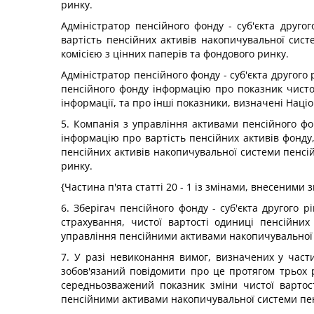
ринку.
Адміністратор пенсійного фонду - суб'єкта друго
вартість пенсійних активів накопичувальної сист
комісією з цінних паперів та фондового ринку.
Адміністратор пенсійного фонду - суб'єкта другого
пенсійного фонду інформацію про показник чисто
інформації, та про інші показники, визначені Наці
5. Компанія з управління активами пенсійного фон
інформацію про вартість пенсійних активів фонду,
пенсійних активів накопичувальної системи пенсі
ринку.
{Частина п'ята статті 20 - 1 із змінами, внесеними 
6. Зберігач пенсійного фонду - суб'єкта другого 
страхування, чистої вартості одиниці пенсійних
управління пенсійними активами накопичувальної 
7. У разі невиконання вимог, визначених у частин
зобов'язаний повідомити про це протягом трьох 
середньозважений показник зміни чистої вартост
пенсійними активами накопичувальної системи пенс