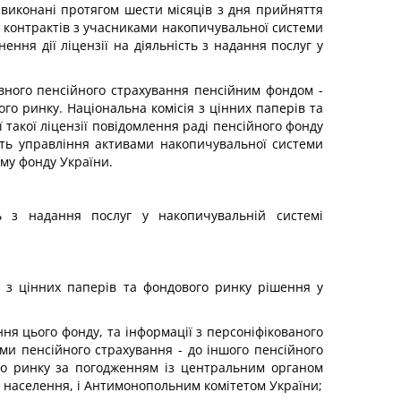
не виконані протягом шести місяців з дня прийняття
 контрактів з учасниками накопичувальної системи
ння дії ліцензії на діяльність з надання послуг у
авного пенсійного страхування пенсійним фондом -
го ринку. Національна комісія з цінних паперів та
такої ліцензії повідомлення раді пенсійного фонду
юють управління активами накопичувальної системи
ому фонду України.
ть з надання послуг у накопичувальній системі
 з цінних паперів та фондового ринку рішення у
ня цього фонду, та інформації з персоніфікованого
ми пенсійного страхування - до іншого пенсійного
ого ринку за погодженням із центральним органом
у населення, і Антимонопольним комітетом України;