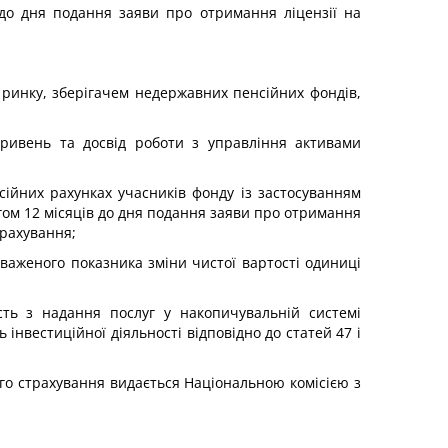
до дня подання заяви про отримання ліцензії на
 ринку, зберігачем недержавних пенсійних фондів,
гривень та досвід роботи з управління активами
сійних рахунках учасників фонду із застосуванням
гом 12 місяців до дня подання заяви про отримання
трахування;
озваженого показника зміни чистої вартості одиниці
сть з надання послуг у накопичувальній системі
інвестиційної діяльності відповідно до статей 47 і
ого страхування видається Національною комісією з