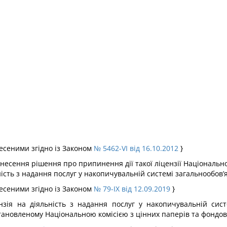
внесеними згідно із Законом
№ 5462-VI від 16.10.2012
}
инесення рішення про припинення дії такої ліцензії Національн
ість з надання послуг у накопичувальній системі загальнообов’
внесеними згідно із Законом
№ 79-IX від 12.09.2019
}
нзія на діяльність з надання послуг у накопичувальній сист
становленому Національною комісією з цінних паперів та фондов