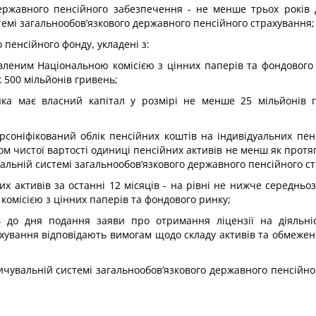
державного пенсійного забезпечення - не менше трьох років 
темі загальнообов’язкового державного пенсійного страхування;
пенсійного фонду, укладені з:
овленим Національною комісією з цінних паперів та фондового
 500 мільйонів гривень;
ка має власний капітал у розмірі не менше 25 мільйонів 
ерсоніфікований облік пенсійних коштів на індивідуальних пен
м чистої вартості одиниці пенсійних активів не менш як протя
увальній системі загальнообов’язкового державного пенсійного с
их активів за останні 12 місяців - на рівні не нижче середнь
комісією з цінних паперів та фондового ринку;
ів до дня подання заяви про отримання ліцензії на діяльні
ування відповідають вимогам щодо складу активів та обмежень 
опичувальній системі загальнообов’язкового державного пенсійн