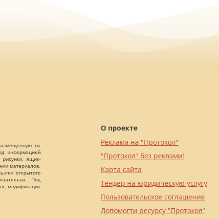
О проекте
Реклама на "Протокол"
 размещенную на
Под информацией
"Протокол" без реклами!
 рисунки, ящик-
ании материалов,
Карта сайта
сылки открытого
язательна. Под
Тендер на юридическую услугу
нг, модификация
Пользовательское соглашение
Допомогти ресурсу "Протокол"