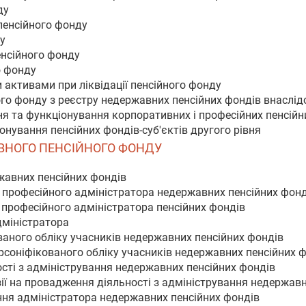
ду
пенсійного фонду
у
енсійного фонду
о фонду
и активами при ліквідації пенсійного фонду
го фонду з реєстру недержавних пенсійних фондів внаслідок
ня та функціонування корпоративних і професійних пенсійн
онування пенсійних фондів-суб'єктів другого рівня
АВНОГО ПЕНСІЙНОГО ФОНДУ
жавних пенсійних фондів
я професійного адміністратора недержавних пенсійних фонд
 професійного адміністратора пенсійних фондів
дміністратора
ваного обліку учасників недержавних пенсійних фондів
рсоніфікованого обліку учасників недержавних пенсійних 
ості з адміністрування недержавних пенсійних фондів
нзії на провадження діяльності з адміністрування недержав
ння адміністратора недержавних пенсійних фондів