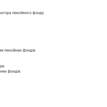
ратора пенсійного фонду
ми пенсійних фондів
дів
йних фондів