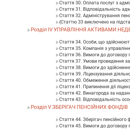
Стаття 30. Оплата послуг з адм
Стаття 31. Відповідальність ад
Стаття 32. Адміністрування пен
{Статтю 33 виключено на підстав
Розділ IV УПРАВЛІННЯ АКТИВАМИ НЕ
Стаття 34. Особи, що здійснюю
Стаття 35. Компанія з управлін
Стаття 36. Вимоги до договору 
Стаття 37. Умови проведення за
Стаття 38. Вимоги до здійсненн
Стаття 39. Ліцензування діяльн
Стаття 40. Обмеження діяльност
Стаття 41. Припинення дії ліцен
Стаття 42. Винагорода за надан
Стаття 43. Відповідальність ос
Розділ V ЗБЕРІГАЧ ПЕНСІЙНИХ ФОНДІВ
Стаття 44. Зберігач пенсійного
Стаття 45. Вимоги до договору 