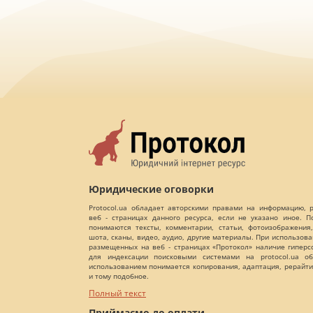
Юридические оговорки
Protocol.ua обладает авторскими правами на информацию,
веб - страницах данного ресурса, если не указано иное. 
понимаются тексты, комментарии, статьи, фотоизображения,
шота, сканы, видео, аудио, другие материалы. При использов
размещенных на веб - страницах «Протокол» наличие гиперс
для индексации поисковыми системами на protocol.ua об
использованием понимается копирования, адаптация, рерайти
и тому подобное.
Полный текст
Приймаємо до оплати