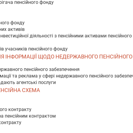
рігача пенсійного фонду
йного фонду
них активів
інвестиційної діяльності з пенсійними активами пенсійног
ів учасників пенсійного фонду
ЕННЯ ІНФОРМАЦІЇ ЩОДО НЕДЕРЖАВНОГО ПЕНСІЙНОГ
едержавного пенсійного забезпечення
ації та реклама у сфері недержавного пенсійного забезпе
надають агентські послуги
ПЕНСІЙНА СХЕМА
ного контракту
 за пенсійним контрактом
 контракту