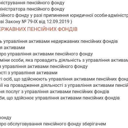
іністрування пенсійного фонду
міністратора пенсійного фонду
сійного фонду у разі припинення юридичної особи-адмініст
і Закону № 79-IX від 12.09.2019 }
ДЕРЖАВНИХ ПЕНСІЙНИХ ФОНДІВ
ть управління активами недержавних пенсійних фондів
ня активами
про управління активами пенсійного фонду
міни особи, яка провадить діяльність з управління актива
я управління активами пенсійного фонду
ості з управління активами
і осіб, що здійснюють управління активами пенсійних фон
зії на провадження діяльності з управління активами пенсі
ня послуг з управління активами пенсійних фондів
оби, що здійснює управління активами пенсійних фондів
 фонду
про обслуговування пенсійного фонду зберігачем