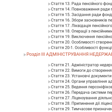
Стаття 13. Рада пенсійного фон
Стаття 14. Повноваження ради 
Стаття 15. Засідання ради фонд
Стаття 16. Збори засновників п
Стаття 17. Ліквідація пенсійног
Стаття 18. Операції з пенсійним
Стаття 19. Виключення пенсійно
Стаття 20. Особливості створен
Стаття 20-1. Особливості функці
Розділ III АДМІНІСТРУВАННЯ НЕДЕРЖ
Стаття 21. Адміністратор недер
Стаття 22. Вимоги до створенн
Стаття 23. Установчі документи
Стаття 24. Органи управління а
Стаття 25. Ведення персоніфіко
Стаття 26. Передача системи пе
Стаття 27. Ліцензування діяльн
Стаття 28. Припинення дії ліце
Стаття 29. Тимчасове призначе