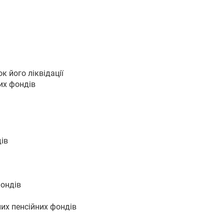
 його ліквідації
их фондів
ів
фондів
них пенсійних фондів