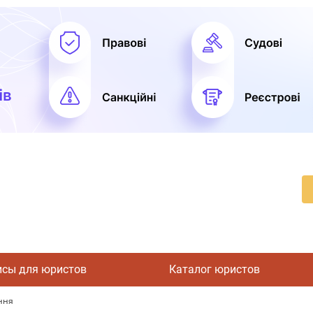
исы для юристов
Каталог юристов
ння