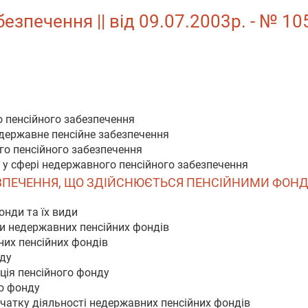
зпечення || від 09.07.2003р. - № 105
о пенсійного забезпечення
едержавне пенсійне забезпечення
го пенсійного забезпечення
и у сфері недержавного пенсійного забезпечення
БЕЗПЕЧЕННЯ, ЩО ЗДІЙСНЮЄТЬСЯ ПЕНСІЙНИМИ ФОН
онди та їх види
ки недержавних пенсійних фондів
них пенсійних фондів
нду
ація пенсійного фонду
го фонду
очатку діяльності недержавних пенсійних фондів