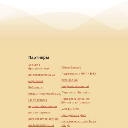
Партнёры
Серьги с
Винный шкаф
бриллиантами
Подготовка к НМТ / ВНО
alliancetechnika.ua
pereklad.ua
миралинкс
hospice-life.com.ua/
Веб мастер
Перевозка больных
https://motokosmos.ua/
Перевозка лежачих
Синтезаторы
больных за границу
agrotechnika.com.ua
Шкафы купе
perevod.agency
Брендовые сумки
europeservice.com.ua
Натяжные потолки Nova
mk-translations.ua
Stelya