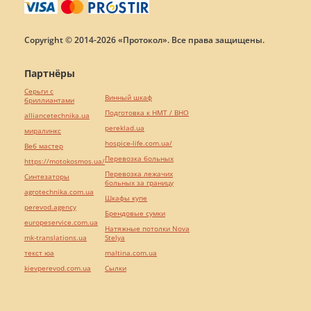
Copyright © 2014-2026 «Протокол». Все права защищены.
Партнёры
Серьги с
Винный шкаф
бриллиантами
Подготовка к НМТ / ВНО
alliancetechnika.ua
pereklad.ua
миралинкс
hospice-life.com.ua/
Веб мастер
Перевозка больных
https://motokosmos.ua/
Перевозка лежачих
Синтезаторы
больных за границу
agrotechnika.com.ua
Шкафы купе
perevod.agency
Брендовые сумки
europeservice.com.ua
Натяжные потолки Nova
mk-translations.ua
Stelya
текст юа
maltina.com.ua
kievperevod.com.ua
Cылки