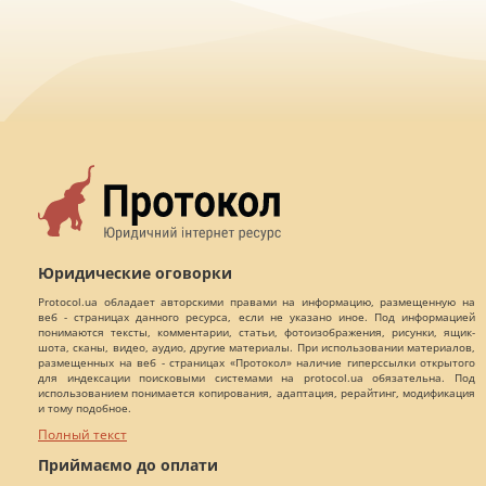
Юридические оговорки
Protocol.ua обладает авторскими правами на информацию, размещенную на
веб - страницах данного ресурса, если не указано иное. Под информацией
понимаются тексты, комментарии, статьи, фотоизображения, рисунки, ящик-
шота, сканы, видео, аудио, другие материалы. При использовании материалов,
размещенных на веб - страницах «Протокол» наличие гиперссылки открытого
для индексации поисковыми системами на protocol.ua обязательна. Под
использованием понимается копирования, адаптация, рерайтинг, модификация
и тому подобное.
Полный текст
Приймаємо до оплати