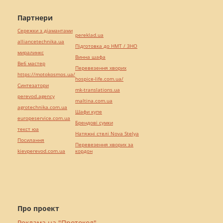
Партнери
Сережки з діамантами
pereklad.ua
alliancetechnika.ua
Підготовка до НМТ / ЗНО
миралинкс
Винна шафа
Веб мастер
Перевезення хворих
https://motokosmos.ua/
hospice-life.com.ua/
Синтезатори
mk-translations.ua
perevod.agency
maltina.com.ua
agrotechnika.com.ua
Шафи купе
europeservice.com.ua
Брендові сумки
текст юа
Натяжні стелі Nova Stelya
Посилання
Перевезення хворих за
kievperevod.com.ua
кордон
Про проект
Реклама на "Протокол"