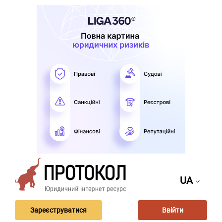
UA
Зареєструватися
Ввійти