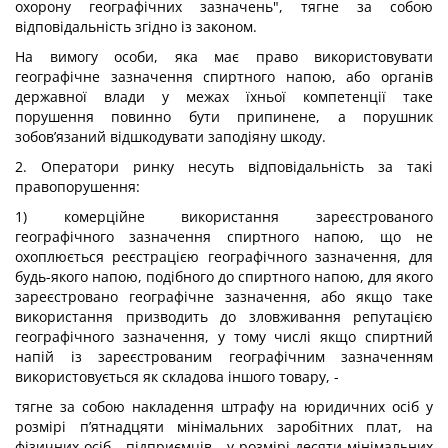
охорону географічних зазначень", тягне за собою
відповідальність згідно із законом.
На вимогу особи, яка має право використовувати
географічне зазначення спиртного напою, або органів
державної влади у межах їхньої компетенції таке
порушення повинно бути припинене, а порушник
зобов’язаний відшкодувати заподіяну шкоду.
2. Оператори ринку несуть відповідальність за такі
правопорушення:
1) комерційне використання зареєстрованого
географічного зазначення спиртного напою, що не
охоплюється реєстрацією географічного зазначення, для
будь-якого напою, подібного до спиртного напою, для якого
зареєстровано географічне зазначення, або якщо таке
використання призводить до зловживання репутацією
географічного зазначення, у тому числі якщо спиртний
напій із зареєстрованим географічним зазначенням
використовується як складова іншого товару, -
тягне за собою накладення штрафу на юридичних осіб у
розмірі п’ятнадцяти мінімальних заробітних плат, на
фізичних осіб - підприємців - у розмірі десяти мінімальних