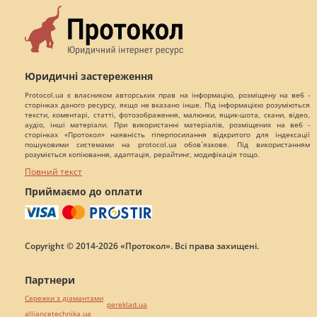
Юридичні застереження
Protocol.ua є власником авторських прав на інформацію, розміщену на веб -
сторінках даного ресурсу, якщо не вказано інше. Під інформацією розуміються
тексти, коментарі, статті, фотозображення, малюнки, ящик-шота, скани, відео,
аудіо, інші матеріали. При використанні матеріалів, розміщених на веб -
сторінках «Протокол» наявність гіперпосилання відкритого для індексації
пошуковими системами на protocol.ua обов`язкове. Під використанням
розуміється копіювання, адаптація, рерайтинг, модифікація тощо.
Повний текст
Приймаємо до оплати
Copyright © 2014-2026 «Протокол». Всі права захищені.
Партнери
Сережки з діамантами
pereklad.ua
alliancetechnika.ua