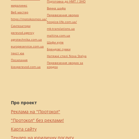
Підготовка до НМТ / ЗНО
миралинкс
Винна шафа
Веб мастер
Перевезення хворих
https://motokosmos.ua/
hospice-life.com.ua/
Синтезатори
mk-translations.ua
perevod.agency
maltina.com.ua
agrotechnika.com.ua
Шафи купе
europeservice.com.ua
Брендові сумки
текст юа
Натяжні стелі Nova Stelya
Посилання
Перевезення хворих за
kievperevod.com.ua
кордон
Про проект
Реклама на "Протокол"
"Протокол" без реклами!
Карта сайту
Тендер на юридичну послугу