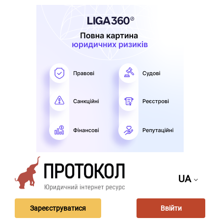
UA
Зареєструватися
Ввійти