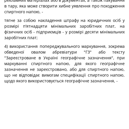
рекламних матеріалах або в документах, а також пакування
в тару, яка може створити хибне уявлення про походження
спиртного напою, -
тягне за собою накладення штрафу на юридичних осіб у
розмірі п’ятнадцяти мінімальних заробітних плат, на
фізичних осіб - підприємців - у розмірі десяти мінімальних
заробітних плат;
4) використання попереджувального маркування, зокрема
обведеної овалом абревіатури "ГЗ" або тексту
"Зареєстроване в Україні географічне зазначення", при
маркуванні спиртного напою, для якого географічне
зазначення не зареєстровано, або для спиртного напою,
що не відповідає вимогам специфікації спиртного напою,
щодо якого використовується географічне зазначення, -