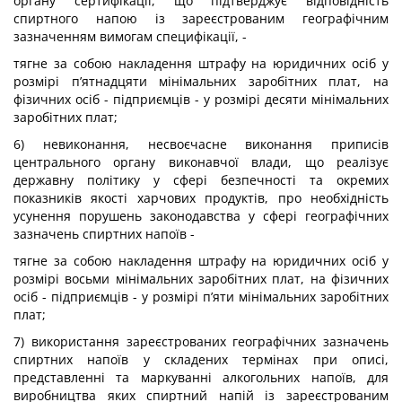
органу сертифікації, що підтверджує відповідність
спиртного напою із зареєстрованим географічним
зазначенням вимогам специфікації, -
тягне за собою накладення штрафу на юридичних осіб у
розмірі п’ятнадцяти мінімальних заробітних плат, на
фізичних осіб - підприємців - у розмірі десяти мінімальних
заробітних плат;
6) невиконання, несвоєчасне виконання приписів
центрального органу виконавчої влади, що реалізує
державну політику у сфері безпечності та окремих
показників якості харчових продуктів, про необхідність
усунення порушень законодавства у сфері географічних
зазначень спиртних напоїв -
тягне за собою накладення штрафу на юридичних осіб у
розмірі восьми мінімальних заробітних плат, на фізичних
осіб - підприємців - у розмірі п’яти мінімальних заробітних
плат;
7) використання зареєстрованих географічних зазначень
спиртних напоїв у складених термінах при описі,
представленні та маркуванні алкогольних напоїв, для
виробництва яких спиртний напій із зареєстрованим