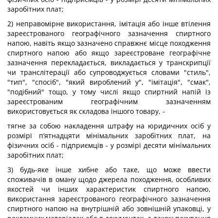
заробітних плат;
2) неправомірне використання, імітація або інше втілення
зареєстрованого географічного зазначення спиртного
напою, навіть якщо зазначено справжнє місце походження
спиртного напою або якщо зареєстроване географічне
зазначення перекладається, викладається у транскрипції
чи транслітерації або супроводжується словами "стиль",
"тип", "спосіб", "який вироблений у", "імітація", "смак",
"подібний" тощо, у тому числі якщо спиртний напій із
зареєстрованим географічним зазначенням
використовується як складова іншого товару, -
тягне за собою накладення штрафу на юридичних осіб у
розмірі п’ятнадцяти мінімальних заробітних плат, на
фізичних осіб - підприємців - у розмірі десяти мінімальних
заробітних плат;
3) будь-яке інше хибне або таке, що може ввести
споживачів в оману щодо джерела походження, особливих
якостей чи інших характеристик спиртного напою,
використання зареєстрованого географічного зазначення
спиртного напою на внутрішній або зовнішній упаковці, у