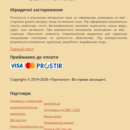
Юридичні застереження
Protocol.ua є власником авторських прав на інформацію, розміщену на веб -
сторінках даного ресурсу, якщо не вказано інше. Під інформацією розуміються
тексти, коментарі, статті, фотозображення, малюнки, ящик-шота, скани, відео,
аудіо, інші матеріали. При використанні матеріалів, розміщених на веб -
сторінках «Протокол» наявність гіперпосилання відкритого для індексації
пошуковими системами на protocol.ua обов`язкове. Під використанням
розуміється копіювання, адаптація, рерайтинг, модифікація тощо.
Повний текст
Приймаємо до оплати
Copyright © 2014-2026 «Протокол». Всі права захищені.
Партнери
Сережки з діамантами
pereklad.ua
alliancetechnika.ua
Підготовка до НМТ / ЗНО
миралинкс
Винна шафа
Веб мастер
Перевезення хворих
https://motokosmos.ua/
hospice-life.com.ua/