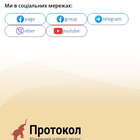
Ми в соціальних мережах:
page
group
telegram
viber
youtube