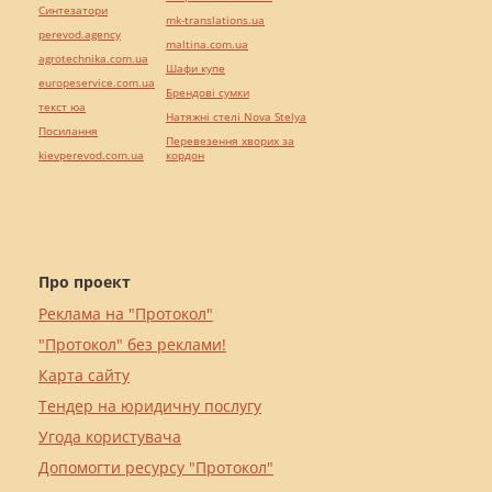
Синтезатори
mk-translations.ua
perevod.agency
maltina.com.ua
agrotechnika.com.ua
Шафи купе
europeservice.com.ua
Брендові сумки
текст юа
Натяжні стелі Nova Stelya
Посилання
Перевезення хворих за
kievperevod.com.ua
кордон
Про проект
Реклама на "Протокол"
"Протокол" без реклами!
Карта сайту
Тендер на юридичну послугу
Угода користувача
Допомогти ресурсу "Протокол"