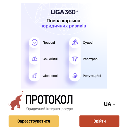
UA
Зареєструватися
Ввійти