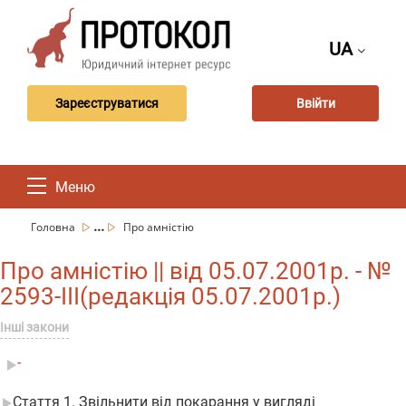
UA
Зареєструватися
Ввійти
Меню
...
Головна
Про амністію
Про амністію || від 05.07.2001р. - №
2593-III(редакція 05.07.2001р.)
Інші закони
-
Стаття 1. Звільнити від покарання у вигляді