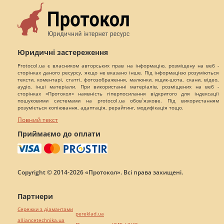
Юридичні застереження
Protocol.ua є власником авторських прав на інформацію, розміщену на веб -
сторінках даного ресурсу, якщо не вказано інше. Під інформацією розуміються
тексти, коментарі, статті, фотозображення, малюнки, ящик-шота, скани, відео,
аудіо, інші матеріали. При використанні матеріалів, розміщених на веб -
сторінках «Протокол» наявність гіперпосилання відкритого для індексації
пошуковими системами на protocol.ua обов`язкове. Під використанням
розуміється копіювання, адаптація, рерайтинг, модифікація тощо.
Повний текст
Приймаємо до оплати
Copyright © 2014-2026 «Протокол». Всі права захищені.
Партнери
Сережки з діамантами
pereklad.ua
alliancetechnika.ua