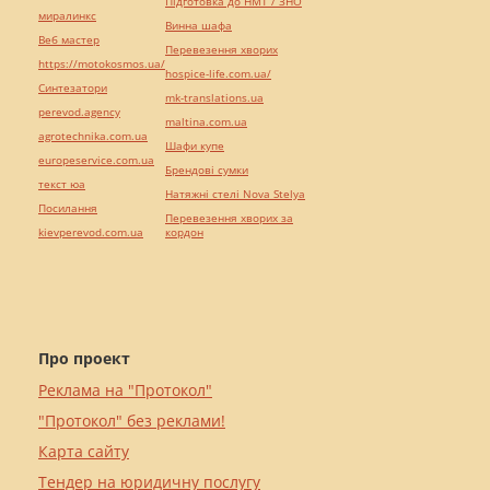
Підготовка до НМТ / ЗНО
миралинкс
Винна шафа
Веб мастер
Перевезення хворих
https://motokosmos.ua/
hospice-life.com.ua/
Синтезатори
mk-translations.ua
perevod.agency
maltina.com.ua
agrotechnika.com.ua
Шафи купе
europeservice.com.ua
Брендові сумки
текст юа
Натяжні стелі Nova Stelya
Посилання
Перевезення хворих за
kievperevod.com.ua
кордон
Про проект
Реклама на "Протокол"
"Протокол" без реклами!
Карта сайту
Тендер на юридичну послугу