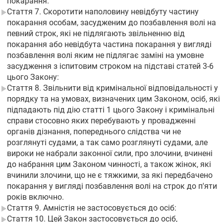
покарання.
Стаття 7. Скоротити наполовину невідбуту частину
покарання особам, засудженим до позбавлення волі на
певний строк, які не підлягають звільненню від
покарання або невідбута частина покарання у вигляді
позбавлення волі яким не підлягає заміні на умовне
засудження з іспитовим строком на підставі статей 3-6
цього Закону:
Стаття 8. Звільнити від кримінальної відповідальності у
порядку та на умовах, визначених цим Законом, осіб, які
підпадають під дію статті 1 цього Закону і кримінальні
справи стосовно яких перебувають у провадженні
органів дізнання, попереднього слідства чи не
розглянуті судами, а так само розглянуті судами, але
вироки не набрали законної сили, про злочини, вчинені
до набрання цим Законом чинності, а також жінок, які
вчинили злочини, що не є тяжкими, за які передбачено
покарання у вигляді позбавлення волі на строк до п'яти
років включно.
Стаття 9. Амністія не застосовується до осіб:
Стаття 10. Цей Закон застосовується до осіб,