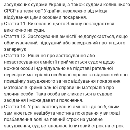
засуджених судами України, а також судами колишнього
СРСР на території України, незалежно від місця
відбування цими особами покарання.
Стаття 11. Виконання цього Закону покладається
виключно на суди.
Стаття 12. Застосування амністії не допускається, якщо
обвинувачений, підсудний або засуджений проти цього
заперечує.
Стаття 13. Рішення про застосування або
незастосування амністії приймається судом щодо
кожної особи індивідуально на підставі ретельної
перевірки матеріалів особової справи та відомостей про
поведінку засудженого за час відбування покарання,
матеріалів кримінальної справи чи матеріалів про
злочин особи. Така особа викликається в судове
засідання і може давати пояснення.
Стаття 14. У разі застосування амністії до осіб, яким
замінюється невідбута частина покарання у вигляді
позбавлення волі на певний строк на умовне
засудження, суд встановлює іспитовий строк на строк