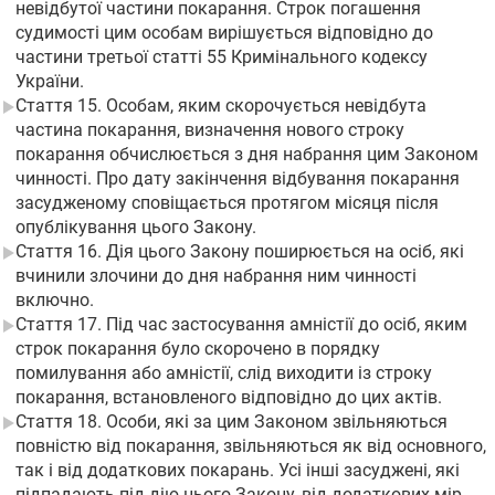
невідбутої частини покарання. Строк погашення
судимості цим особам вирішується відповідно до
частини третьої статті 55 Кримінального кодексу
України.
Стаття 15. Особам, яким скорочується невідбута
частина покарання, визначення нового строку
покарання обчислюється з дня набрання цим Законом
чинності. Про дату закінчення відбування покарання
засудженому сповіщається протягом місяця після
опублікування цього Закону.
Стаття 16. Дія цього Закону поширюється на осіб, які
вчинили злочини до дня набрання ним чинності
включно.
Стаття 17. Під час застосування амністії до осіб, яким
строк покарання було скорочено в порядку
помилування або амністії, слід виходити із строку
покарання, встановленого відповідно до цих актів.
Стаття 18. Особи, які за цим Законом звільняються
повністю від покарання, звільняються як від основного,
так і від додаткових покарань. Усі інші засуджені, які
підпадають під дію цього Закону, від додаткових мір