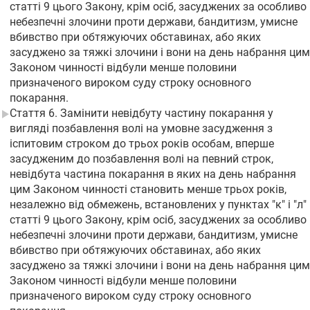
статті 9 цього Закону, крім осіб, засуджених за особливо
небезпечні злочини проти держави, бандитизм, умисне
вбивство при обтяжуючих обставинах, або яких
засуджено за тяжкі злочини і вони на день набрання цим
Законом чинності відбули менше половини
призначеного вироком суду строку основного
покарання.
Стаття 6. Замінити невідбуту частину покарання у
вигляді позбавлення волі на умовне засудження з
іспитовим строком до трьох років особам, вперше
засудженим до позбавлення волі на певний строк,
невідбута частина покарання в яких на день набрання
цим Законом чинності становить менше трьох років,
незалежно від обмежень, встановлених у пунктах "к" і "л"
статті 9 цього Закону, крім осіб, засуджених за особливо
небезпечні злочини проти держави, бандитизм, умисне
вбивство при обтяжуючих обставинах, або яких
засуджено за тяжкі злочини і вони на день набрання цим
Законом чинності відбули менше половини
призначеного вироком суду строку основного