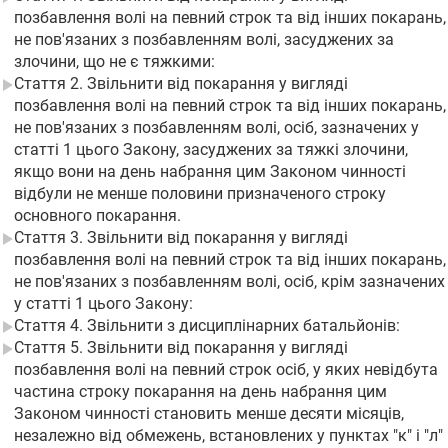
позбавлення волі на певний строк та від інших покарань,
не пов'язаних з позбавленням волі, засуджених за
злочини, що не є тяжкими:
Стаття 2. Звільнити від покарання у вигляді
позбавлення волі на певний строк та від інших покарань,
не пов'язаних з позбавленням волі, осіб, зазначених у
статті 1 цього Закону, засуджених за тяжкі злочини,
якщо вони на день набрання цим Законом чинності
відбули не менше половини призначеного строку
основного покарання.
Стаття 3. Звільнити від покарання у вигляді
позбавлення волі на певний строк та від інших покарань,
не пов'язаних з позбавленням волі, осіб, крім зазначених
у статті 1 цього Закону:
Стаття 4. Звільнити з дисциплінарних батальйонів:
Стаття 5. Звільнити від покарання у вигляді
позбавлення волі на певний строк осіб, у яких невідбута
частина строку покарання на день набрання цим
Законом чинності становить менше десяти місяців,
незалежно від обмежень, встановлених у пунктах "к" і "л"