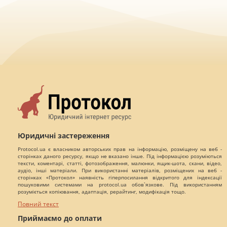
Юридичні застереження
Protocol.ua є власником авторських прав на інформацію, розміщену на веб -
сторінках даного ресурсу, якщо не вказано інше. Під інформацією розуміються
тексти, коментарі, статті, фотозображення, малюнки, ящик-шота, скани, відео,
аудіо, інші матеріали. При використанні матеріалів, розміщених на веб -
сторінках «Протокол» наявність гіперпосилання відкритого для індексації
пошуковими системами на protocol.ua обов`язкове. Під використанням
розуміється копіювання, адаптація, рерайтинг, модифікація тощо.
Повний текст
Приймаємо до оплати