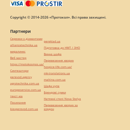
Copyright © 2014-2026 «Протокол». Всі права захищені.
Партнери
Сережки з діамантами
pereklad.ua
alliancetechnika.ua
Підготовка до НМТ / ЗНО
миралинкс
Винна шафа
Веб мастер
Перевезення хворих
https://motokosmos.ua/
hospice-life.com.ua/
Синтезатори
mk-translations.ua
perevod.agency
maltina.com.ua
agrotechnika.com.ua
Шафи купе
europeservice.com.ua
Брендові сумки
текст юа
Натяжні стелі Nova Stelya
Посилання
Перевезення хворих за
kievperevod.com.ua
кордон