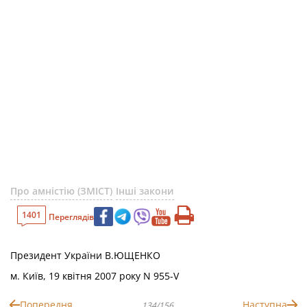
Про амністію (ЗМІСТ)
Інші закони
1401
Переглядів
Президент України В.ЮЩЕНКО
м. Київ, 19 квітня 2007 року N 955-V
Попередня
Наступна
134/156