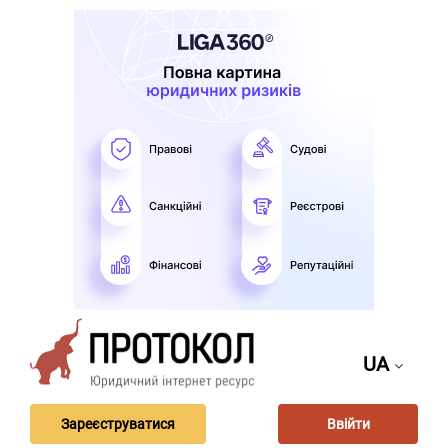
UA
Зареєструватися
Ввійти