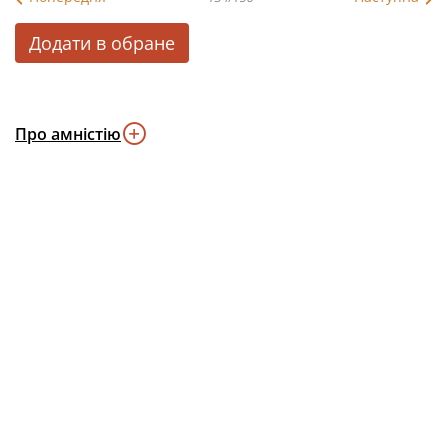
Додати в обране
Про амністію