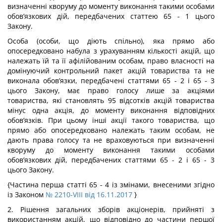
визначенні кворуму до моменту виконання такими особами
обов’язкових дій, передбачених статтею 65 - 1 цього
Закону.
Особа (особи, що діють спільно), яка прямо або
опосередковано набула з урахуванням кількості акцій, що
належать їй та її афілійованим особам, право власності на
домінуючий контрольний пакет акцій товариства та не
виконала обов’язки, передбачені статтями 65 - 2 і 65 - 3
цього Закону, має право голосу лише за акціями
товариства, які становлять 95 відсотків акцій товариства
мінус одна акція, до моменту виконання відповідних
обов’язків. При цьому інші акції такого товариства, що
прямо або опосередковано належать таким особам, не
дають права голосу та не враховуються при визначенні
кворуму до моменту виконання такими особами
обов’язкових дій, передбачених статтями 65 - 2 і 65 - 3
цього Закону.
{Частина перша статті 65 - 4 із змінами, внесеними згідно
із Законом
№ 2210-VIII від 16.11.2017
}
2. Рішення загальних зборів акціонерів, прийняті з
використанням акцій, що відповідно до частини першої