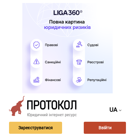
UA
Зареєструватися
Ввійти