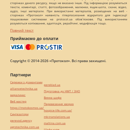
сторінках даного ресурсу, якщо не вказано інше. Під інформацією розуміються
тексти, коментарі, статті, фотозображення, малюнки, ящик-шота, скани, відео,
аудіо, інші матеріали. При використанні матеріалів, розміщених на веб -
сторінках «Протокол» наявність гіперпосилання відкритого для індексації
пошуковими системами на protocol.ua обов`язкове. Під використанням
розуміється копіювання, адаптація, рерайтинг, модифікація тощо.
Повний текст
Приймаємо до оплати
Copyright © 2014-2026 «Протокол». Всі права захищені.
Партнери
Сережки з діамантами
pereklad.ua
alliancetechnika.ua
Підготовка до НМТ / ЗНО
миралинкс
Винна шафа
Веб мастер
Перевезення хворих
https://motokosmos.ua/
hospice-life.com.ua/
Синтезатори
mk-translations.ua
perevod.agency
maltina.com.ua
agrotechnika.com.ua
Шафи купе