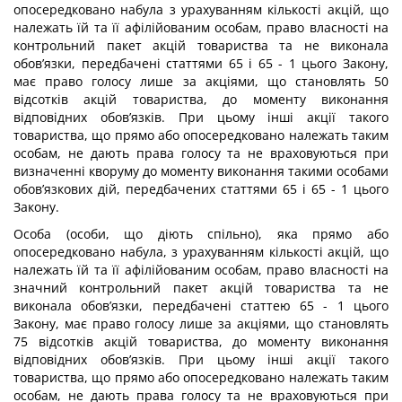
опосередковано набула з урахуванням кількості акцій, що
належать їй та її афілійованим особам, право власності на
контрольний пакет акцій товариства та не виконала
обов’язки, передбачені статтями 65 і 65 - 1 цього Закону,
має право голосу лише за акціями, що становлять 50
відсотків акцій товариства, до моменту виконання
відповідних обов’язків. При цьому інші акції такого
товариства, що прямо або опосередковано належать таким
особам, не дають права голосу та не враховуються при
визначенні кворуму до моменту виконання такими особами
обов’язкових дій, передбачених статтями 65 і 65 - 1 цього
Закону.
Особа (особи, що діють спільно), яка прямо або
опосередковано набула, з урахуванням кількості акцій, що
належать їй та її афілійованим особам, право власності на
значний контрольний пакет акцій товариства та не
виконала обов’язки, передбачені статтею 65 - 1 цього
Закону, має право голосу лише за акціями, що становлять
75 відсотків акцій товариства, до моменту виконання
відповідних обов’язків. При цьому інші акції такого
товариства, що прямо або опосередковано належать таким
особам, не дають права голосу та не враховуються при