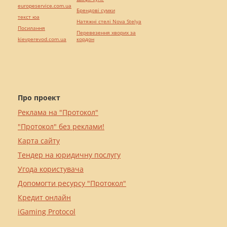
europeservice.com.ua
Брендові сумки
текст юа
Натяжні стелі Nova Stelya
Посилання
Перевезення хворих за
kievperevod.com.ua
кордон
Про проект
Реклама на "Протокол"
"Протокол" без реклами!
Карта сайту
Тендер на юридичну послугу
Угода користувача
Допомогти ресурсу "Протокол"
Кредит онлайн
iGaming Protocol