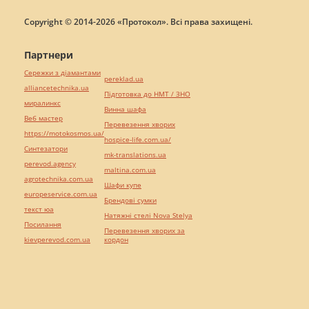
Copyright © 2014-2026 «Протокол». Всі права захищені.
Партнери
Сережки з діамантами
pereklad.ua
alliancetechnika.ua
Підготовка до НМТ / ЗНО
миралинкс
Винна шафа
Веб мастер
Перевезення хворих
https://motokosmos.ua/
hospice-life.com.ua/
Синтезатори
mk-translations.ua
perevod.agency
maltina.com.ua
agrotechnika.com.ua
Шафи купе
europeservice.com.ua
Брендові сумки
текст юа
Натяжні стелі Nova Stelya
Посилання
Перевезення хворих за
kievperevod.com.ua
кордон