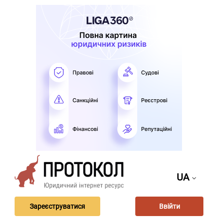
UA
Зареєструватися
Ввійти