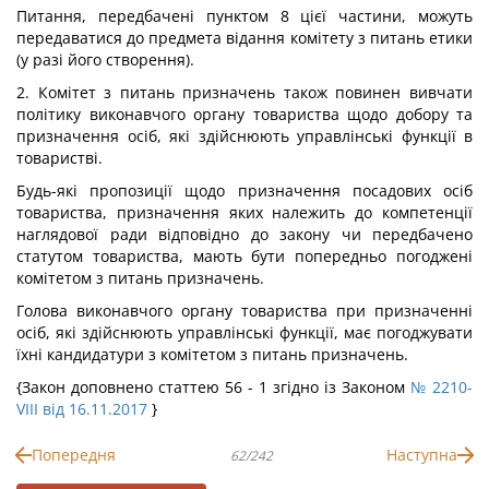
Питання, передбачені пунктом 8 цієї частини, можуть
передаватися до предмета відання комітету з питань етики
(у разі його створення).
2. Комітет з питань призначень також повинен вивчати
політику виконавчого органу товариства щодо добору та
призначення осіб, які здійснюють управлінські функції в
товаристві.
Будь-які пропозиції щодо призначення посадових осіб
товариства, призначення яких належить до компетенції
наглядової ради відповідно до закону чи передбачено
статутом товариства, мають бути попередньо погоджені
комітетом з питань призначень.
Голова виконавчого органу товариства при призначенні
осіб, які здійснюють управлінські функції, має погоджувати
їхні кандидатури з комітетом з питань призначень.
{Закон доповнено статтею 56 - 1 згідно із Законом
№ 2210-
VIII від 16.11.2017
}
Попередня
Наступна
62/242