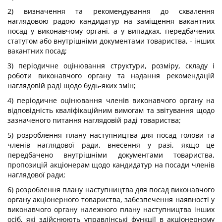
2) визначення та рекомендування до схвалення
наглядовою радою кандидатур на заміщення вакантних
посад у виконавчому органі, а у випадках, передбачених
статутом або внутрішніми документами товариства, - інших
вакантних посад;
3) періодичне оцінювання структури, розміру, складу і
роботи виконавчого органу та надання рекомендацій
наглядовій раді щодо будь-яких змін;
4) періодичне оцінювання членів виконавчого органу на
відповідність кваліфікаційним вимогам та звітування щодо
зазначеного питання наглядовій раді товариства;
5) розроблення плану наступництва для посад голови та
членів наглядової ради, внесення у разі, якщо це
передбачено внутрішніми документами товариства,
пропозицій акціонерам щодо кандидатур на посади членів
наглядової ради;
6) розроблення плану наступництва для посад виконавчого
органу акціонерного товариства, забезпечення наявності у
виконавчого органу належного плану наступництва інших
осіб, які здійснюють управлінські функції в акціонерному