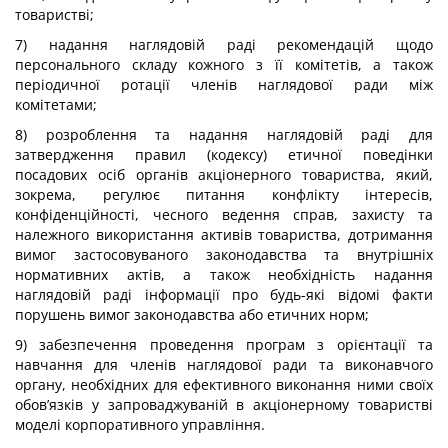
товаристві;
7) надання наглядовій раді рекомендацій щодо
персонального складу кожного з її комітетів, а також
періодичної ротації членів наглядової ради між
комітетами;
8) розроблення та надання наглядовій раді для
затвердження правил (кодексу) етичної поведінки
посадових осіб органів акціонерного товариства, який,
зокрема, регулює питання конфлікту інтересів,
конфіденційності, чесного ведення справ, захисту та
належного використання активів товариства, дотримання
вимог застосовуваного законодавства та внутрішніх
нормативних актів, а також необхідність надання
наглядовій раді інформації про будь-які відомі факти
порушень вимог законодавства або етичних норм;
9) забезпечення проведення програм з орієнтації та
навчання для членів наглядової ради та виконавчого
органу, необхідних для ефективного виконання ними своїх
обов’язків у запроваджуваній в акціонерному товаристві
моделі корпоративного управління.