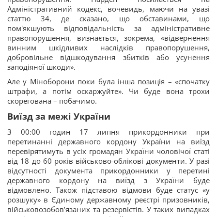
Адміністративний кодекс, вочевидь, маючи на увазі
статтю 34, де сказано, що обставинами, що
пом'якшують відповідальність за адміністративне
правопорушення, визнається, зокрема, «відвернення
винним шкідливих наслідків правопорушення,
добровільне відшкодування збитків або усунення
заподіяної шкоди».
Але у Міноборони поки була інша позиція – «спочатку
штрафи, а потім оскаржуйте». Чи буде вона трохи
скорегована – побачимо.
Виїзд за межі України
З 00:00 годин 17 липня прикордонники при
перетинанні державного кордону України на виїзд
перевірятимуть в усіх громадян України чоловічої статі
від 18 до 60 років військово-облікові документи. У разі
відсутності документа прикордонники у перетині
державного кордону на виїзд з України буде
відмовлено. Також підставою відмови буде статус «у
розшуку» в Єдиному державному реєстрі призовників,
військовозобов’язаних та резервістів. У таких випадках