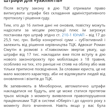
Штрафи для «ухилянтів»
Після вступу закону в дію ТЦК отримали право
виписувати штрафи без складання адміністративного
протоколу і рішення суду.
Тим, хто до 16 липня дані не оновив, повістку можуть
надіслати за місцем реєстрації плюс їм загрожує
постанова про штраф згідно ст.
210-1
КУпАП
– від 17 до
25,5 тис. грн. Вибір конкретної суми – суб’єктивний і
залежить від рішення керівництва ТЦК. Адвокат Роман
Сімутін в розмові з «Главкомом» звертає увагу, що
штрафи від 17 тис. накладали вже після вступу в дію
нового законопроєкту про мобілізацію з 18 травня,
особливо на тих, хто раніше не стояв на обліку або мав
тільки приписне посвідчення. За словами юриста, це не
мало масового характеру, аби не відлякувати людей від
оновлення і візитів до ТЦК.
Як запевняють в Міноборони, автоматично штрафи
накладатися не будуть, але це може статися протягом
трьох місяців з моменту виявлення правопорушення
працівниками ТЦК в системі «Оберіг» і до одного року з
моменту його вчинення. Навіть якщо у вас була