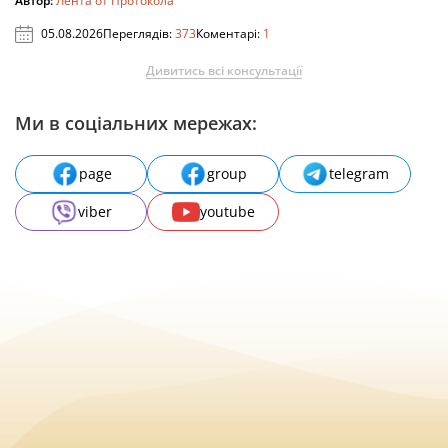
Автор:
Лента от Протокола
05.08.2026
Переглядів:
373
Коментарі:
1
Дивитись всі консультації
Ми в соціальних мережах:
page
group
telegram
viber
youtube