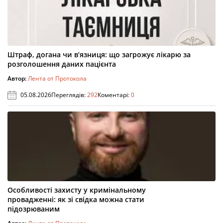
Штраф, догана чи в’язниця: що загрожує лікарю за
розголошення даних пацієнта
Автор:
Лента от Протокола
05.08.2026
Переглядів:
292
Коментарі:
0
Особливості захисту у кримінальному
провадженні: як зі свідка можна стати
підозрюваним