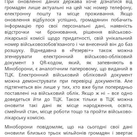
При оновленні даних держава хоче дізнатися від
громадян лише актуальні на цей час номер телефону,
електронну пошту та місце проживання. Якщо
оновлення відбулося успішно, громадянин побачить
інформацію про свої персональні дані, наявність
відстрочки чи бронювання, рішення військово-
лікарської комісії щодо придатності, свій унікальний
номер військовозобов'язаного і чи внесений він до баз
розшуку. Віднедавна в «Резерві+» також можна
згенерувати електронний військово-обліковий
документ з QR-кодом, який, як запевняють в
Міноборони, є аналогічним паперовому, що виданий в
ТЦК. Електронний військовий обліковий документ
можна демонструвати при перевірці документів. Але
підтягнеться він лише у тих, хто вже були попередньо
поставлені на військовий облік. Якщо ж ні – все одно
доведеться йти до ТЦК. Також тільки в ТЦК можна
оновити такі дані як місце народження, освіта,
сімейний стан, місце роботи тощо та пройти військово-
лікарську комісію.
Міноборони повідомляє, що на сьогодні свої дані
оновили близько трьох мільйонів громадян і звертає