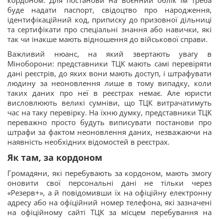
буде надати паспорт, свідоцтво про народження,
ідентифікаційний код, приписку до призовної дільниці
та сертифікати про спеціальні знання або навички, які
так чи інакше мають відношення до військової справи.
Важливий нюанс, на який звертають увагу в
Міноборони: представники ТЦК мають самі перевіряти
дані реєстрів, до яких вони мають доступ, і штрафувати
людину за неоновлення лише в тому випадку, коли
таких даних про неї в реєстрах немає. Але юристи
висловлюють великі сумніви, що ТЦК витрачатимуть
час на таку перевірку. На їхню думку, представники ТЦК
переважно просто будуть виписувати постанови про
штрафи за фактом неоновлення даних, незважаючи на
наявність необхідних відомостей в реєстрах.
Як там, за кордоном
Громадяни, які перебувають за кордоном, мають змогу
оновити свої персональні дані не тільки через
«Резерв+», а й повідомивши їх на офіційну електронну
адресу або на офіційний номер телефона, які зазначені
на офіційному сайті ТЦК за місцем перебування на