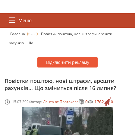
Меню
...
Головна
Повістки поштою, нові штрафи, арешти
рахунків… Що ...
Відключити рекламу
Повістки поштою, нові штрафи, арешти
рахунків… Що зміниться після 16 липня?
0
1762
15.07.2024
Автор:
Лента от Протокола
0