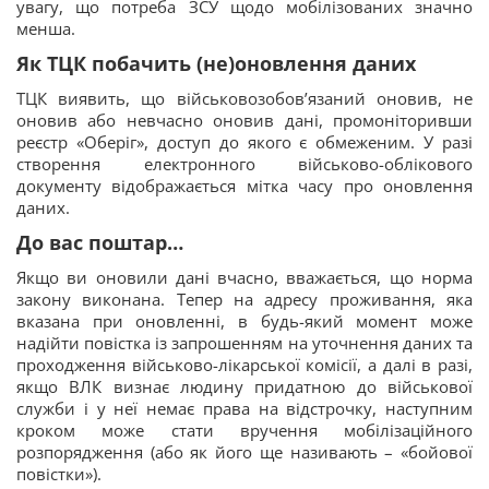
увагу, що потреба ЗСУ щодо мобілізованих значно
менша.
Як ТЦК побачить (не)оновлення даних
ТЦК виявить, що військовозобов’язаний оновив, не
оновив або невчасно оновив дані, промоніторивши
реєстр «Оберіг», доступ до якого є обмеженим. У разі
створення електронного військово-облікового
документу відображається мітка часу про оновлення
даних.
До вас поштар…
Якщо ви оновили дані вчасно, вважається, що норма
закону виконана. Тепер на адресу проживання, яка
вказана при оновленні, в будь-який момент може
надійти повістка із запрошенням на уточнення даних та
проходження військово-лікарської комісії, а далі в разі,
якщо ВЛК визнає людину придатною до військової
служби і у неї немає права на відстрочку, наступним
кроком може стати вручення мобілізаційного
розпорядження (або як його ще називають – «бойової
повістки»).