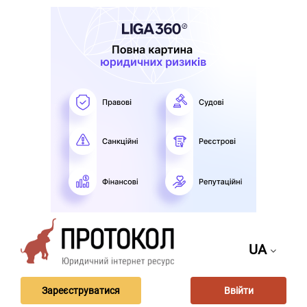
UA
Зареєструватися
Ввійти