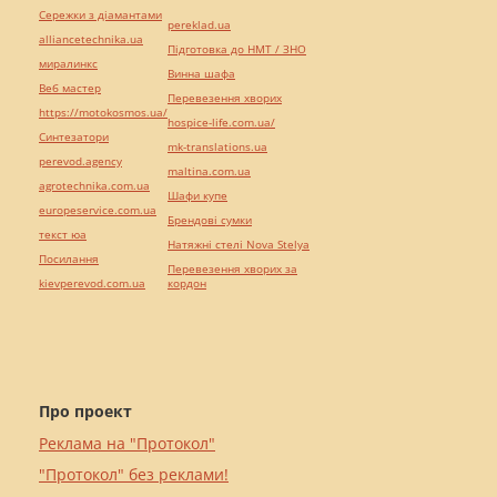
Сережки з діамантами
pereklad.ua
alliancetechnika.ua
Підготовка до НМТ / ЗНО
миралинкс
Винна шафа
Веб мастер
Перевезення хворих
https://motokosmos.ua/
hospice-life.com.ua/
Синтезатори
mk-translations.ua
perevod.agency
maltina.com.ua
agrotechnika.com.ua
Шафи купе
europeservice.com.ua
Брендові сумки
текст юа
Натяжні стелі Nova Stelya
Посилання
Перевезення хворих за
kievperevod.com.ua
кордон
Про проект
Реклама на "Протокол"
"Протокол" без реклами!