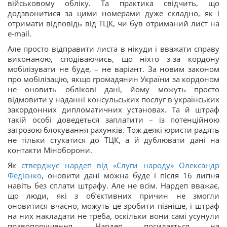
військовому обліку. Та практика свідчить, що
додзвонитися за цими номерами дуже складно, як і
отримати відповідь від ТЦК, чи був отриманий лист на
e-mail.
Але просто відправити листа в нікуди і вважати справу
виконаною, сподіваючись, що ніхто з-за кордону
мобілізувати не буде, – не варіант. За новим законом
про мобілізацію, якщо громадянин України за кордоном
не оновить облікові дані, йому можуть просто
відмовити у наданні консульських послуг в українських
закордонних дипломатичних установах. Та й штраф
такій особі доведеться заплатити – із потенційною
загрозою блокування рахунків. Тож деякі юристи радять
не тільки стукатися до ТЦК, а й дублювати дані на
контакти Міноборони.
Як
стверджує нардеп від «Слуги народу» Олександр
Федієнко
, оновити дані можна буде і після 16 липня
навіть без сплати штрафу. Але не всім. Нардеп вважає,
що люди, які з об’єктивних причин не змогли
оновитися вчасно, можуть це зробити пізніше, і штраф
на них накладати не треба, оскільки вони самі усунули
правопорушення. Нардеп посилається на