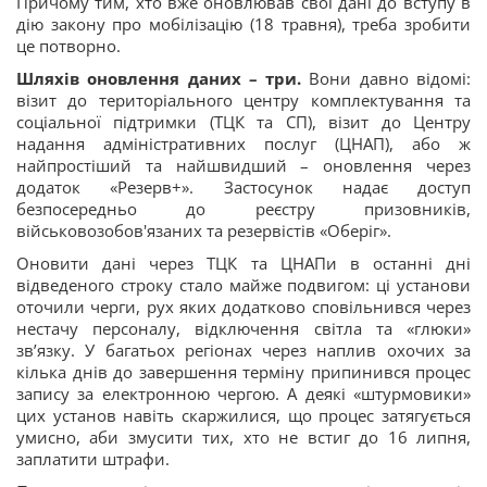
Причому тим, хто вже оновлював свої дані до вступу в
дію закону про мобілізацію (18 травня), треба зробити
це потворно.
Шляхів оновлення даних – три.
Вони давно відомі:
візит до територіального центру комплектування та
соціальної підтримки (ТЦК та СП), візит до Центру
надання адміністративних послуг (ЦНАП), або ж
найпростіший та найшвидший – оновлення через
додаток «Резерв+». Застосунок надає доступ
безпосередньо до реєстру призовників,
військовозобов'язаних та резервістів «Оберіг».
Оновити дані через ТЦК та ЦНАПи в останні дні
відведеного строку стало майже подвигом: ці установи
оточили черги, рух яких додатково сповільнився через
нестачу персоналу, відключення світла та «глюки»
зв’язку. У багатьох регіонах через наплив охочих за
кілька днів до завершення терміну припинився процес
запису за електронною чергою. А деякі «штурмовики»
цих установ навіть скаржилися, що процес затягується
умисно, аби змусити тих, хто не встиг до 16 липня,
заплатити штрафи.