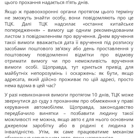
цього прохання надається п’ять днів.
Якщо ж правоохоронні органи протягом цього терміну
не зможуть знайти особу, вони повідомляють про це
ТЦК. Далі ТЦК надсилає «останнє китайське
попередження» – вимогу ще одним рекомендованим
листом з повідомленням про вручення. Днем вручення
такої вимоги вважається дата її вручення під розписку
засобами поштового зв’язку або день проставлення у
поштовому повідомленні відмітки про відмову
отримати вимогу чи про неможливість вручення
вимоги особі. Щоправда, тут криється привід для
майбутніх непорозумінь і оскаржень: як бути, якщо
адресата, який дійсно проживає по цій адресі, просто
нема вдома в цей час?
У разі невиконання вимоги протягом 10 днів, ТЦК може
звернутися до суду з проханням про обмеження у праві
керування автомобілем. Щоправда, законодавство
передбачило винятки – позбавити людину такої
можливості не можна, якщо авто є для нього основним
джерелом заробітку або в родині є людина з
інвалідністю. Утім, як саме працюватиме механізм
обмеження керуванням авто, поки незрозуміло.