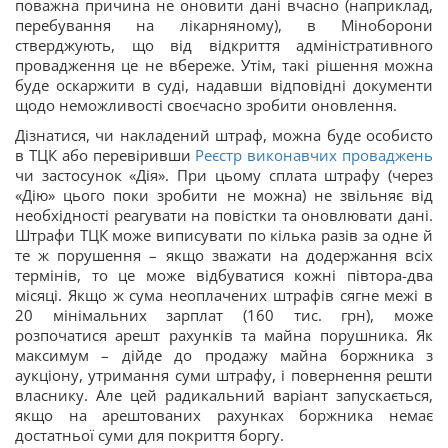
поважна причина не оновити дані вчасно (наприклад,
перебування на лікарняному), в Міноборони
стверджують, що від відкриття адміністративного
провадження це не вбереже. Утім, такі рішення можна
буде оскаржити в суді, надавши відповідні документи
щодо неможливості своєчасно зробити оновлення.
Дізнатися, чи накладений штраф, можна буде особисто
в ТЦК або перевіривши
Реєстр виконавчих проваджень
чи застосунок «Дія». При цьому сплата штрафу (через
«Дію» цього поки зробити не можна) не звільняє від
необхідності реагувати на повістки та оновлювати дані.
Штрафи ТЦК може виписувати по кілька разів за одне й
те ж порушення – якщо зважати на додержання всіх
термінів, то це може відбуватися кожні півтора-два
місяці. Якщо ж сума неоплачених штрафів сягне межі в
20 мінімальних зарплат (160 тис. грн), може
розпочатися арешт рахунків та майна порушника. Як
максимум – дійде до продажу майна боржника з
аукціону, утримання суми штрафу, і повернення решти
власнику. Але цей радикальний варіант запускається,
якщо на арештованих рахунках боржника немає
достатньої суми для покриття боргу.