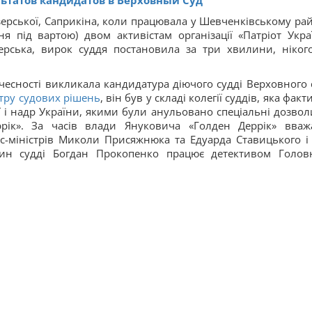
ьтатов кандидатов в Верховный Суд
ерської, Саприкіна, коли працювала у Шевченківському рай
 під вартою) двом активістам організації «Патріот Укра
зерська, вирок суддя постановила за три хвилини, ніког
чесності викликала кандидатура діючого судді Верховного 
тру судових рішень
, він був у складі колегії суддів, яка фак
ї і надр України, якими були анульовано спеціальні дозвол
ік». За часів влади Януковича «Голден Деррік» вваж
с-міністрів Миколи Присяжнюка та Едуарда Ставицького і 
ин судді Богдан Прокопенко працює детективом Голов