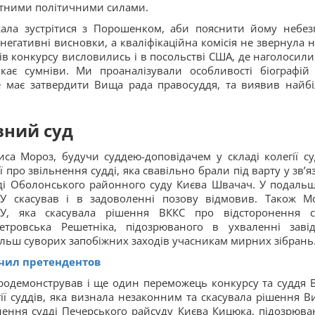
ретними політичними силами.
жала зустрітися з Порошенком, аби пояснити йому небез
егативні висновки, а кваліфікаційна комісія не звернула н
ів конкурсу висловились і в посольстві США, де наголосили
икає сумніви. Ми проаналізували особливості біографій
е має затвердити Вища рада правосуддя, та виявив найб
вний суд
са Мороз, будучи суддею-доповідачем у складі колегії су
про звільнення судді, яка свавільно брали під варту у зв’яз
дді Оболонського районного суду Києва Швачач. У подаль
У скасував і в задоволенні позову відмовив. Також М
СУ, яка скасувала рішення ВККС про відсторонення с
етровська Решетніка, підозрюваного в ухваленні заві
льш суворих запобіжних заходів учасникам мирних зібрань
чил претендентов
родемонстрував і ще один переможець конкурсу та суддя 
гії суддів, яка визнала незаконним та скасувала рішення В
ронення судді Печерського райсуду Києва Кицюка, підозрюва