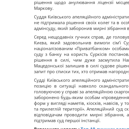
рішення щодо анулювання ліцензії місце
Маркову.
Суддя Київського апеляційного адміністрати
не підтримала рішення своїх колег та в ос
адмінсуду, який заборонив мирні зібрання в 
Серед нещодавніх гучних справ, де голову
Києва, який задовольнив вимоги сім’ї Су
націоналізованим «Приватбанком» особами 
суду з банку на користь Суркісів постано
рішення в силі, чим дуже засмутила На
Мацедонської залишив в силі судове рішен
запит про списки тих, хто отримав нагородн
Судді Київського апеляційного адміністрати
позицію в ситуації навколо скандальног
головуючою у справі за апеляційною скарго
заборонено будь-яким особам «проведення 
форм у вигляді наметів, кіосків, навісів, у
та прилеглій території». Апеляційний суд 
відповідачам проводити мирні зібрання, а
підтримав суд першої інстанції.