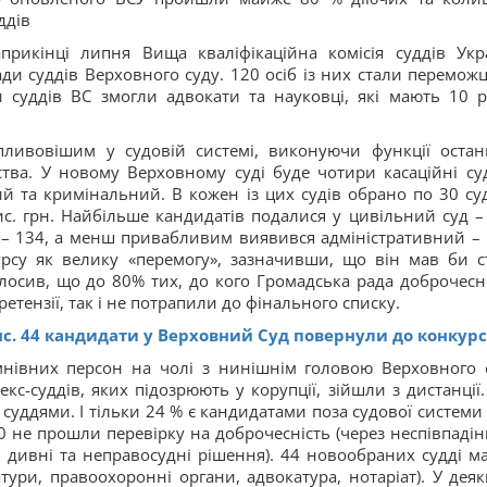
ддів
прикінці липня Вища кваліфікаційна комісія суддів Укр
ди суддів Верховного суду. 120 осіб із них стали перемож
 суддів ВС змогли адвокати та науковці, які мають 10 р
ливовішим у судовій системі, виконуючи функції остан
нства. У новому Верховному суді буде чотири касаційні су
й та кримінальний. В кожен із цих судів обрано по 30 суд
ис. грн. Найбільше кандидатів подалися у цивільний суд –
й – 134, а менш привабливим виявився адміністративний – 
рсу як велику «перемогу», зазначивши, що він мав би с
лосив, що до 80% тих, до кого Громадська рада доброчесно
етензії, так і не потрапили до фінального списку.
с. 44 кандидати у Верховний Суд повернули до конкур
умнівних персон на чолі з нинішнім головою Верховного 
с-суддів, яких підозрюють у корупції, зійшли з дистанції.
уддями. І тільки 24 % є кандидатами поза судової системи 
0 не прошли перевірку на доброчесність (через неспівпадін
, дивні та неправосудні рішення). 44 новообраних судді м
тури, правоохоронні органи, адвокатура, нотаріат).
У деяк