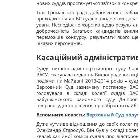
нових суддів простежується зв'язок з конк
Тож Громадська рада доброчесності заба
проходження до ВС суддів, щодо яких дала н
уваги. Несподівано жорстко щодо результат
доброчесність багатьох кандидатів викл
переможців конкурсу, результати якого щ
цікавих персонажів.
Касац
ійний адміністрати
Суддя вищого адміністративного суду Лари
ВАСУ, скасувала подання Вищої ради юстиції 
подіями на Майдані 2013-2014 років – су
Верховний Суд зазначену постанову ВАС
головувала в складі колегії суддів ВА
Бабушкінського районного суду Дніпроп
неправосудного рішення про обрання найбі
Вспомните новость:
Верховный Суд полу
Дуже чутливе відношення до своїх колег п
Олександр Стародуб. Він був у складі коле
кваліфікаційної комісії суддів про відсто