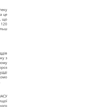
15
Чи можна заварювати чайний пакетик двічі:
пеку
відповідь експертів
а це
22
, що
Невелика група змій вторглася й захопила
цілий острів: як їм це вдалося
 120
20
ільш
Подружжя придбало недорогий будинок в Італії,
але незабаром виявився головний підступ
27
4 дати народження людей, які найлегше
пробачають
22
ддів
ку з
шому
ороз
удді
домо
.
ВАСУ
ищої
ного