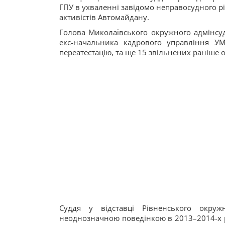
ГПУ в ухваленні завідомо неправосудного р
активістів Автомайдану.
Голова Миколаївського окружного адмінсуд
екс-начальника кадрового управління УМ
переатестацію, та ще 15 звільнених раніше оф
Суддя у відставці Рівненського окруж
неоднозначною поведінкою в 2013–2014-х р