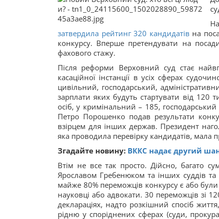
су
На
затвердила рейтинг 320 кандидатів
на поса
конкурсу. Вперше претендувати на посади
фахового стажу.
Після реформи Верховний суд стає найвп
касаційної інстанції в усіх сферах судочи
цивільний, господарський, адміністративни
зарплати яких будуть стартувати від 120 т
осіб, у кримінальний – 185, господарськи
Петро Порошенко подав результати конку
взірцем для інших держав. Президент наго
яка проводила перевірку кандидатів, мала пр
Згадайте новину:
ВККС надає другий шан
Втім не все так просто. Дійсно, багато с
Ярославом Гребенюком та інших суддів та ек
майже 80% переможців конкурсу є або були с
науковці або адвокати. 30 переможців зі 12
деклараціях, надто розкішний спосіб життя
рідню у споріднених сферах (суди, прокура