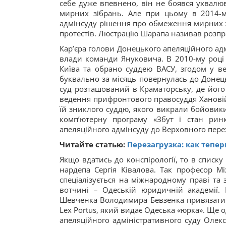
себе дуже впевнено, він не боявся ухвалю
мирних зібрань. Але при цьому в 2014-
адмінсуду рішення про обмеження мирних з
протестів. Люстрацію Шарапа називав розп
Кар’єра голови Донецького апеляційного адм
влади команди Януковича. В 2010-му році 
Київа та обрано суддею ВАСУ, згодом у ве
буквально за місяць повернулась до Донец
суд розташований в Краматорську, де його
ведення прифронтового правосуддя Хановій
їй зниклого суддю, якого викрали бойовики 
комп’ютерну програму «Збут і стан ринк
апеляційного адмінсуду до Верховного пере
Читайте статью:
Перезагрузка: как тепе
Якщо вдатись до конспірології, то в спис
нардепа Сергія Ківалова. Так професор Мі
спеціалізується на міжнародному праві та 
вотчині – Одеській юридичній академії. 
Шевченка Володимира Бевзенка привязати д
Lex Portus, який видає Одеська «юрка». Ще 
апеляційного адміністративного суду Олекс