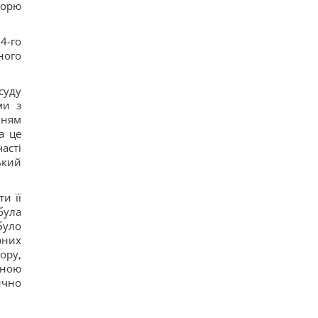
горю
4-го
ного
суду
ми з
нням
а це
асті
ький
и її
була
було
рних
ору,
оною
ично