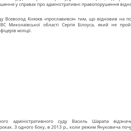
ішення у справах про адміністративні правопорушення відн
у Всеволод Князєв «прославився» тим, що відновив на по
ВС Миколаївської області Сергія Білоуса, який не про
іцерів міліції.
ного адміністративного суду Василь Шарапа відзнач
оках. З одного боку, в 2013 р., коли режим Януковича поч