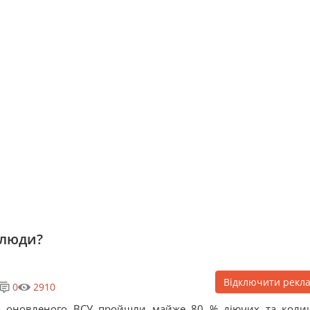
 люди?
Відключити рекл
0
2910
о оновленого ВСУ пройшли майже 80 % діючих та коли