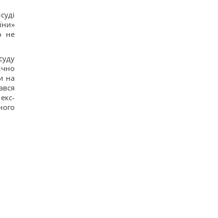
суді
їни»
о не
суду
тично
и на
ався
екс-
ного