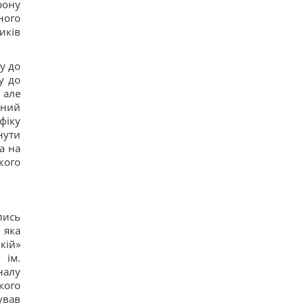
рону
ного
иків
у до
у до
 але
йний
фіку
нути
а на
кого
лись
 яка
кій»
 ім.
налу
кого
ував