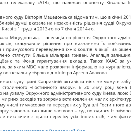
вого телеканалу «АТВ», що належав опоненту Ківалова І
вного суду Вікторія Мацедонська відома тим, що в січні 201
обливій думці вказала на незаконність рішення судді Окруж
Києві з 1 грудня 2013-го по 7 січня 2014-го.
вала Мацедонська, – апеляція на рішення Окружного адмін
ркісів, скасувавши рішення про визнанння їх пов’язани
і примусового переведення їхніх коштів в акції. За ріше
влено стягнути більше мільярда гривен. Апеляція залишил
цбанк та Фонд гарантування вкладів. Також КААС за уч
ня, за яким МВС мало розкрити інформацію на журналістс
у вогнепальну зброю від міністра Арсена Авакова.
вного суду Ірині Саприкіній активісти ніяк не можуть забут
о столичного «Гостинного двору». В 2013-му році вона 
ю на ухвалу Окружного адміністративного суду Києва, якою 
мирних заходів та зокрема встановлення малих архітекту
 тому числі тимчасових та пересувних у будівлі Гостинного дв
скаргу задовольнив лише частково – суд погодився із забор
ле виключив з цього переліку усіх інших осіб, чим факт