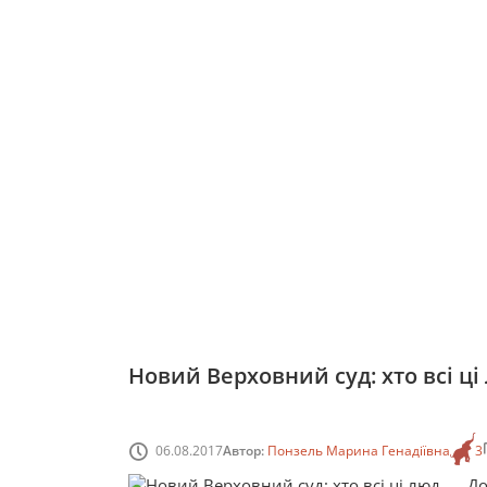
Новий Верховний суд: хто всі ці
06.08.2017
Автор:
Понзель Марина Генадіївна
3
Д