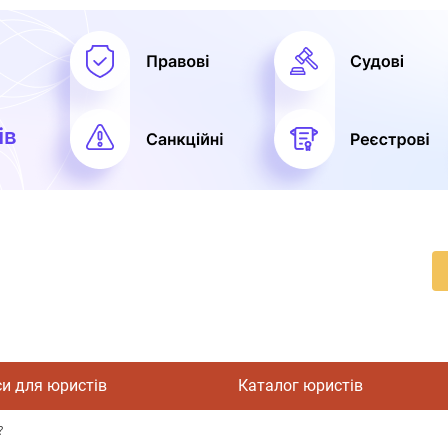
си для юристів
Каталог юристів
?