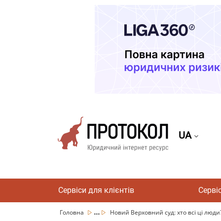
UA
Сервіси для клієнтів
Серві
...
Головна
Новий Верховний суд: хто всі ці люди