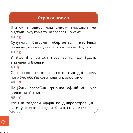
Стрічка новин
Нікітюк з однорічним сином вирушила на
відпочинок у гори та нарвалася на хейт
10
Супутник Сатурна обертається настільки
повільно, що його доба триває майже 16 днів
10
У Україні з'явиться нове свято: що будуть
відзначати 8 серпня
9
7 серпня: церковне свято сьогодні, чому
потрібно обов’язково подати милостиню
17
Нацбанк послабив гривню: офіційний курс
валют на п’ятницю
10
Росіяни завдали ударів по Дніпропетровщині:
загинуло пʼятеро людей, багато поранених
15
Загадка із сірниками, у якій правильна відповідь
аму
ховається в одному русі
11
шніх