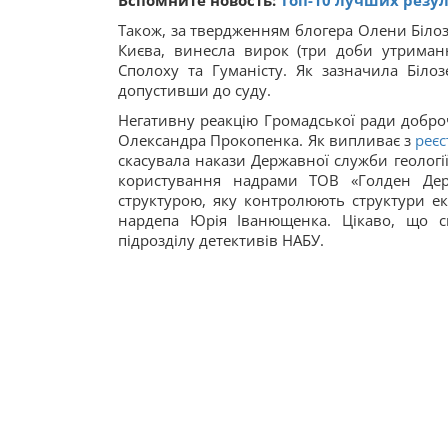
Вспомните новость:
Топ-10 лучших резул
Також, за твердженням блогера Олени Білоз
Києва, винесла вирок (три доби утримання
Сполоху та Гуманісту. Як зазначила Біло
допустивши до суду.
Негативну реакцію Громадської ради добро
Олександра Прокопенка. Як випливає з
реєс
скасувала накази Державної служби геологі
користування надрами ТОВ «Голден Дерр
структурою, яку контролюють структури ек
нардепа Юрія Іванющенка. Цікаво, що с
підрозділу детективів НАБУ.