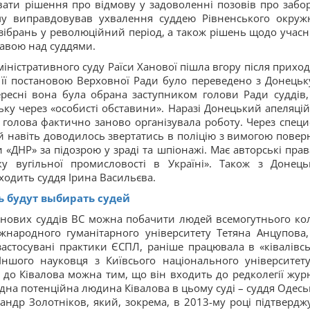
вати рішення про відмову у задоволенні позовів про забо
му виправдовував ухвалення суддею Рівненського окруж
ібрань у революційний період, а також рішень щодо учасн
равою над суддями.
іністративного суду Раїси Ханової пішла вгору після приход
її постановою Верховної Ради було переведено з Донецьк
ресні вона була обрана заступником голови Ради суддів,
ьку через «особисті обставини». Наразі Донецький апеляці
 голова фактично заново організувала роботу. Через специ
 навіть доводилось звертатись в поліцію з вимогою повер
«ДНР» за підозрою у зраді та шпіонажі. Має авторські прав
у вугільної промисловості в Україні». Також з Донець
ходить суддя Ірина Васильєва.
рь будут выбирать судей
ку нових суддів ВС можна побачити людей всемогутнього ко
жнародного гуманітарного університету Тетяна Анцупова,
застосувані практики ЄСПЛ,
раніше працювала в «ківалівсь
Іншого науковця з Київсього національного університету
о Ківалова можна тим, що він входить до редколегії жур
одна потенційна людина Ківалова в цьому суді – суддя Одесь
андр Золотніков, який, зокрема, в 2013-му році підтвердж