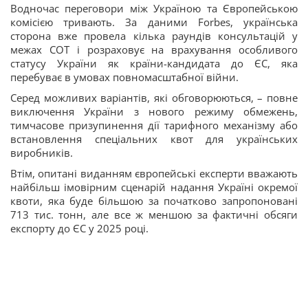
Водночас переговори між Україною та Європейською
комісією тривають. За даними Forbes, українська
сторона вже провела кілька раундів консультацій у
межах СОТ і розраховує на врахування особливого
статусу України як країни-кандидата до ЄС, яка
перебуває в умовах повномасштабної війни.
Серед можливих варіантів, які обговорюються, – повне
виключення України з нового режиму обмежень,
тимчасове призупинення дії тарифного механізму або
встановлення спеціальних квот для українських
виробників.
Втім, опитані виданням європейські експерти вважають
найбільш імовірним сценарій надання Україні окремої
квоти, яка буде більшою за початково запропоновані
713 тис. тонн, але все ж меншою за фактичні обсяги
експорту до ЄС у 2025 році.