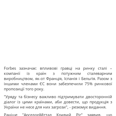
Forbes зазначає: впливові гравці на ринку сталі –
компанії із країн з потужним сталеварним
виробництвом, як-от Франція, Іспанія і Бельгія. Разом з
іншими членами ЄС вони забезпечили 75% ринкової
пропозиції того року.
"Уряду та бізнесу важливо підтримувати двосторонній
діалог із цими країнами, аби довести, що продукція з
України не несе для них загрози", - резюмує видання.
Раніше "АрселорМіттал Кривий Ріг" заявив, що