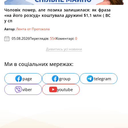
Чоловік помер, але позика залишилася: як фраза
«на його розсуд» коштувала дружині $1,1 млн ( ВС
у сп
Автор:
Лента от Протокола
05.08.2026
Переглядів:
554
Коментарі:
0
Дивитись усі новини
Ми в соціальних мережах:
page
group
telegram
viber
youtube