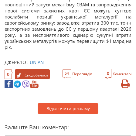
повноцінний запуск механізму CBAM та запровадження
нової системи захисних квот ЄС можуть суттєво
послабити позиції української металургії на
європейському ринку: завод вже втратив 300 тис. тонн
експортних замовлень до ЄС у першому кварталі 2026
року, а за несприятливого сценарію сукупні втрати
українських металургів можуть перевищити $1 млрд на
рік.
ДЖЕРЕЛО :
UNIAN
0
54
0
Переглядів
Коментарі
Сподобалося
Відключити рекламу
Залиште Ваш коментар: