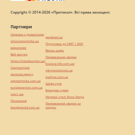
Copyright © 2014-2026 «Протокол». Всі права захищені.
Партнери
Сережки з діамантами
pereklad.ua
alliancetechnika.ua
Підготовка до НМТ / ЗНО
миралинкс
Винна шафа
Веб мастер
Перевезення хворих
https://motokosmos.ua/
hospice-life.com.ua/
Синтезатори
mk-translations.ua
perevod.agency
maltina.com.ua
agrotechnika.com.ua
Шафи купе
europeservice.com.ua
Брендові сумки
текст юа
Натяжні стелі Nova Stelya
Посилання
Перевезення хворих за
kievperevod.com.ua
кордон