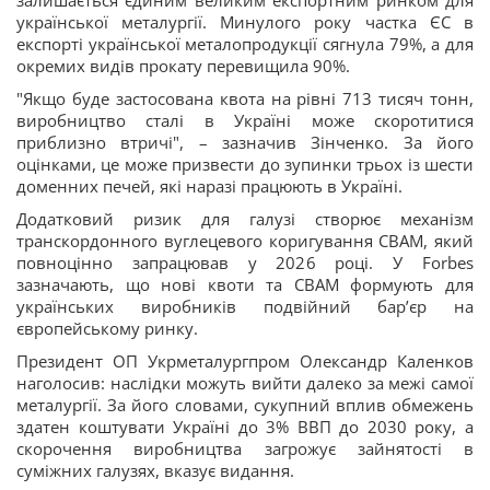
залишається єдиним великим експортним ринком для
української металургії. Минулого року частка ЄС в
експорті української металопродукції сягнула 79%, а для
окремих видів прокату перевищила 90%.
"Якщо буде застосована квота на рівні 713 тисяч тонн,
виробництво сталі в Україні може скоротитися
приблизно втричі", – зазначив Зінченко. За його
оцінками, це може призвести до зупинки трьох із шести
доменних печей, які наразі працюють в Україні.
Додатковий ризик для галузі створює механізм
транскордонного вуглецевого коригування CBAM, який
повноцінно запрацював у 2026 році. У Forbes
зазначають, що нові квоти та CBAM формують для
українських виробників подвійний бар’єр на
європейському ринку.
Президент ОП Укрметалургпром Олександр Каленков
наголосив: наслідки можуть вийти далеко за межі самої
металургії. За його словами, сукупний вплив обмежень
здатен коштувати Україні до 3% ВВП до 2030 року, а
скорочення виробництва загрожує зайнятості в
суміжних галузях, вказує видання.