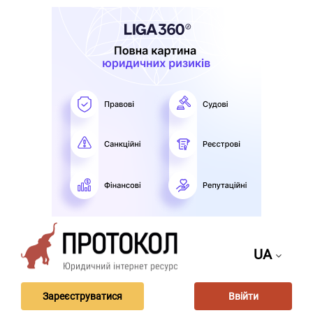
UA
Зареєструватися
Ввійти