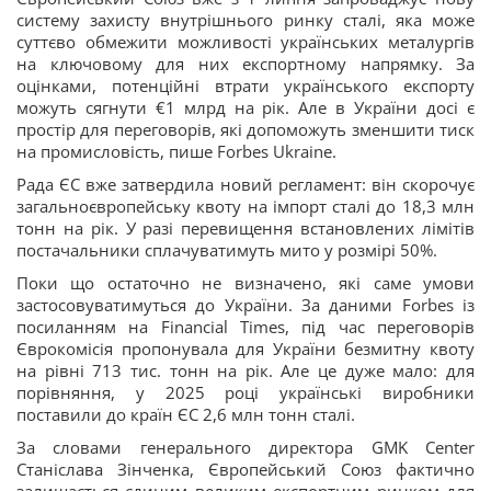
систему захисту внутрішнього ринку сталі, яка може
суттєво обмежити можливості українських металургів
на ключовому для них експортному напрямку. За
оцінками, потенційні втрати українського експорту
можуть сягнути €1 млрд на рік. Але в України досі є
простір для переговорів, які допоможуть зменшити тиск
на промисловість, пише Forbes Ukraine.
Рада ЄС вже затвердила новий регламент: він скорочує
загальноєвропейську квоту на імпорт сталі до 18,3 млн
тонн на рік. У разі перевищення встановлених лімітів
постачальники сплачуватимуть мито у розмірі 50%.
Поки що остаточно не визначено, які саме умови
застосовуватимуться до України. За даними Forbes із
посиланням на Financial Times, під час переговорів
Єврокомісія пропонувала для України безмитну квоту
на рівні 713 тис. тонн на рік. Але це дуже мало: для
порівняння, у 2025 році українські виробники
поставили до країн ЄС 2,6 млн тонн сталі.
За словами генерального директора GMK Center
Станіслава Зінченка, Європейський Союз фактично