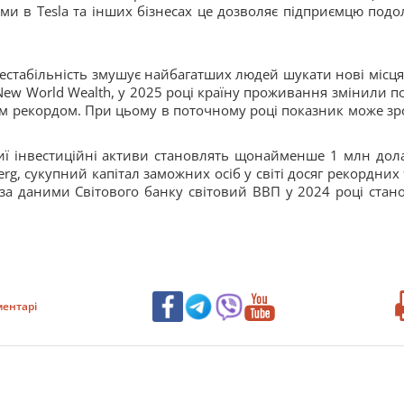
ми в Tesla та інших бізнесах це дозволяє підприємцю подо
нестабільність змушує найбагатших людей шукати нові місця
New World Wealth, у 2025 році країну проживання змінили п
им рекордом. При цьому в поточному році показник може зр
иї інвестиційні активи становлять щонайменше 1 млн дола
g, сукупний капітал заможних осіб у світі досяг рекордних 
 за даними Світового банку світовий ВВП у 2024 році стан
ентарі