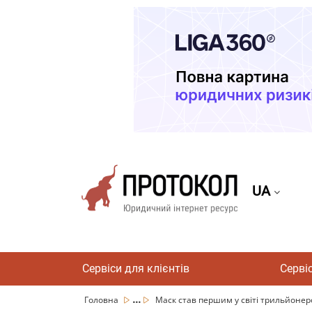
UA
Сервіси для клієнтів
Серві
...
Головна
Маск став першим у світі трильйонеро