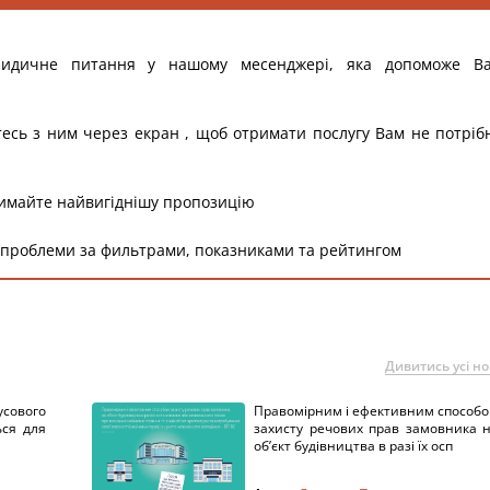
ридичне питання у нашому месенджері, яка допоможе В
тесь з ним через екран , щоб отримати послугу Вам не потріб
римайте найвигіднішу пропозицію
 проблеми за фильтрами, показниками та рейтингом
Дивитись усі н
сового
Правомірним і ефективним способ
ься для
захисту речових прав замовника 
об’єкт будівництва в разі їх осп