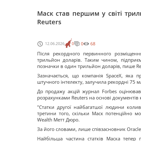
Маск став першим у світі трил
Reuters
0
68
12.06.2026
0
Після рекордного первинного розміщенн
трильйон доларів. Таким чином, підприєм
позначки в один трильйон доларів, пише Re
Зазначається, що компанія SpaceX, яка пр
штучного інтелекту, залучила рекордні 75 м
До продажу акцій журнал Forbes оцінював 
розрахунками Reuters на основі документів 
"Статки другої найбагатшої людини колив
третини того, скільки Маск потенційно мо
Wealth Метт Дюро.
За його словами, лише співзасновник Oracle
Найбільша частина статків Маска тепер п