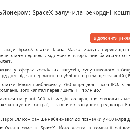
ьйонером: SpaceX залучила рекордні кошти
Відключити рекл
я акцій SpaceX статки Ілона Маска можуть перевищити
ець стане першою людиною в історії, чиє багатство сяг
uters.
ацює у сферах космічних запусків, супутникового зв'язк
лрд дол. під час первинного публічного розміщення акцій (IP
статки Маска приблизно у 780 млрд дол. Після IPO, згід
компанії, його капітал перевищить 1,1 трлн дол.
аються на рівні 300 мільярдів доларів, що становить м
же коштувати завтра", - зазначив заступник редактора Fo
 Ларрі Еллісон раніше наближався до позначки у 400 млрд д
ов’язана саме зі SpaceX. Його частка в компанії оцінює