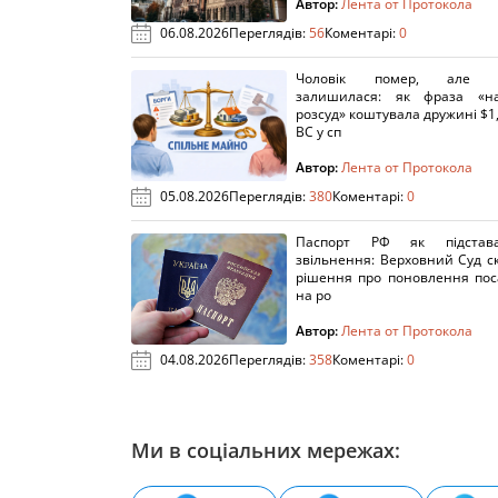
Автор:
Лента от Протокола
06.08.2026
Переглядів:
56
Коментарі:
0
Чоловік помер, але п
залишилася: як фраза «н
розсуд» коштувала дружині $1,
ВС у сп
Автор:
Лента от Протокола
05.08.2026
Переглядів:
380
Коментарі:
0
Паспорт РФ як підстав
звільнення: Верховний Суд с
рішення про поновлення пос
на ро
Автор:
Лента от Протокола
04.08.2026
Переглядів:
358
Коментарі:
0
Ми в соціальних мережах: