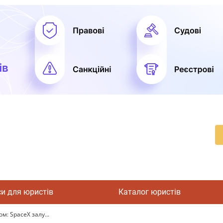
си для юристів
Каталог юристів
м: SpaceX залу...