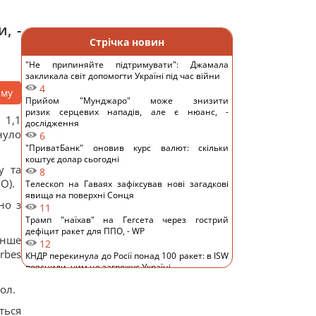
, -
Стрічка новин
"Не припиняйте підтримувати": Джамала
закликала світ допомогти Україні під час війни
4
аму
Прийом "Мунджаро" може знизити
ризик серцевих нападів, але є нюанс, -
 1,1
дослідження
нуло
6
"ПриватБанк" оновив курс валют: скільки
коштує долар сьогодні
у та
8
O).
Телескоп на Гаваях зафіксував нові загадкові
явища на поверхні Сонця
но з
11
Трамп "наїхав" на Гегсета через гострий
дефіцит ракет для ППО, - WP
енше
12
rbes
КНДР перекинула до Росії понад 100 ракет: в ISW
пояснили, чим це загрожує Україні
9
ол.
Гороскоп на 6 серпня: Стрільцям –
сповільнитися, Скорпіонам – перенапруження
ться
13