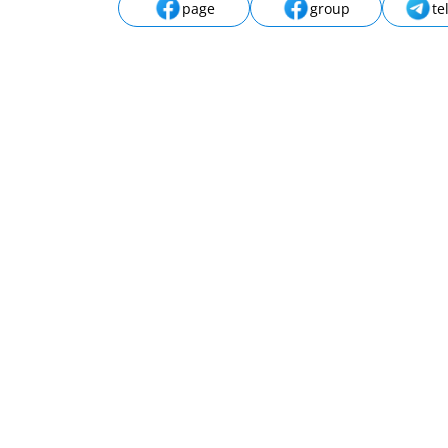
page
group
te