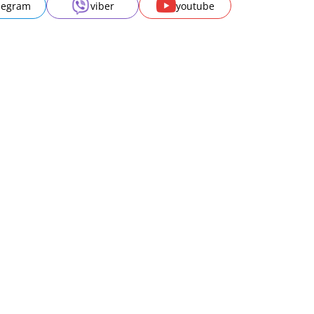
legram
viber
youtube