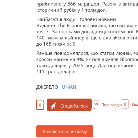
приблизно у 866 млрд дол. Разом із актива
історичний рубіж у 1 трлн дол.
Найбагатші люди - головні новини
Видання The Economist писало, що світова 
життя. За оцінками дослідницької компанії 
140 тисяч мільйонерів, що стало абсолютн
до 165 тисяч осіб.
Раніше повідомлялося, що статки людей, ч
зросли майже на 9%. Як повідомляв Bloomber
трлн доларів у 2025 році. Для порівняння,
111 трлн доларів.
ДЖЕРЕЛО :
UNIAN
0
68
0
Переглядів
Ком
Сподобалося
Відключити рекламу