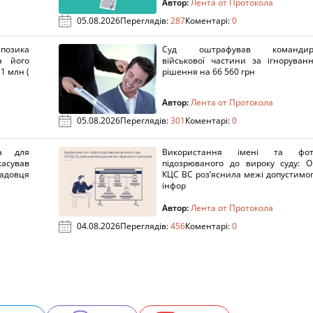
Автор:
Лента от Протокола
05.08.2026
Переглядів:
287
Коментарі:
0
озика
Суд оштрафував командир
а його
військової частини за ігноруван
1 млн (
рішення на 66 560 грн
Автор:
Лента от Протокола
05.08.2026
Переглядів:
301
Коментарі:
0
а для
Використання імені та фот
касував
підозрюваного до вироку суду: 
адовця
КЦС ВС роз’яснила межі допустимо
інфор
Автор:
Лента от Протокола
04.08.2026
Переглядів:
456
Коментарі:
0