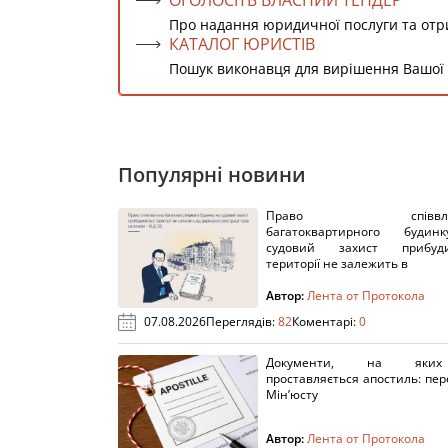
ОГОЛОСІТЬ ВЛАСНИЙ ТЕНДЕР
Про надання юридичної послуги та от
КАТАЛОГ ЮРИСТІВ
Пошук виконавця для вирішення Вашої
Популярні новини
Право співвлас
багатоквартирного буди
судовий захист прибуди
території не залежить в
Автор:
Лента от Протокола
07.08.2026
Переглядів:
82
Коментарі:
0
Документи, на яки
проставляється апостиль: пере
Мін’юсту
Автор:
Лента от Протокола