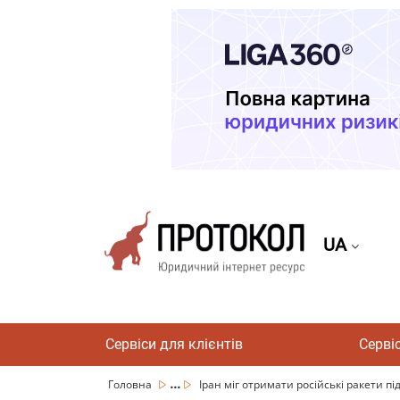
UA
Сервіси для клієнтів
Серві
...
Головна
Іран міг отримати російські ракети під