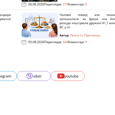
06.08.2026
Переглядів:
375
Коментарі:
0
ндира
Чоловік помер, але позик
рування
залишилася: як фраза «на йо
розсуд» коштувала дружині $1,1 млн
ВС у сп
Автор:
Лента от Протокола
05.08.2026
Переглядів:
568
Коментарі:
0
legram
viber
youtube