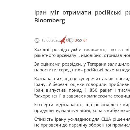
Іран міг отримати російські р
Bloomberg
0
61
13.06.2026
0
Західні розвідслужби вважають, що за в
ракетного арсеналу і, ймовірно, отримав но
За оцінками розвідки, у Тегерана залишил
наростити; серед них - російські ракети нед
Зазначається, що це суперечить заяві през
Ірану. У березні оцінки говорили приблиз
Іран випустив понад 1 850 ракет і тисяч
"захоронені" в завалах комплекси та сховищ
Експерти відзначають, що розподілене ви
придушити, навіть у війні, хоча з вибухівко
Стійкість Ірану ускладнює для США рішення
не призвели до паралічу оборонної промисло