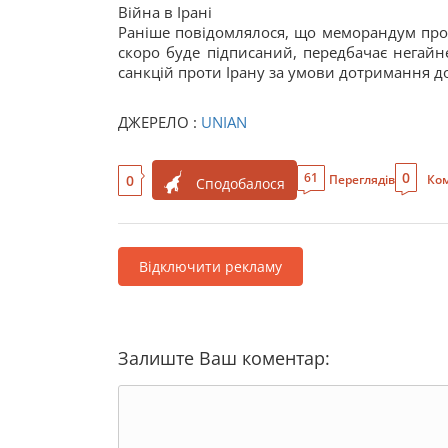
Війна в Ірані
Раніше повідомлялося, що меморандум про 
скоро буде підписаний, передбачає негайн
санкцій проти Ірану за умови дотримання 
ДЖЕРЕЛО :
UNIAN
0
61
0
Переглядів
Ком
Сподобалося
Відключити рекламу
Залиште Ваш коментар: