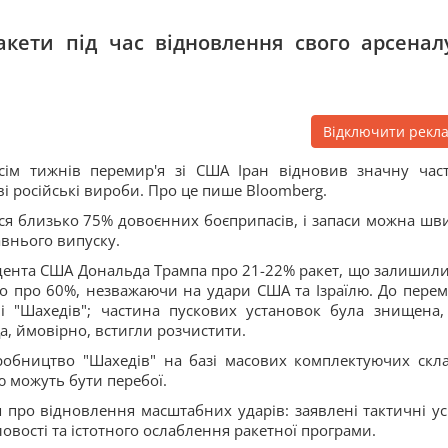
акети під час відновлення свого арсеналу
Відключити рекл
ісім тижнів перемир'я зі США Іран відновив значну час
ві російські вироби. Про це пише Bloomberg.
ося близько 75% довоєнних боєприпасів, і запаси можна шв
авнього випуску.
идента США Дональда Трампа про 21-22% ракет, що залишили
но про 60%, незважаючи на удари США та Ізраїлю. До перем
і "Шахедів"; частина пускових установок була знищена,
а, ймовірно, встигли розчистити.
робництво "Шахедів" на базі масових комплектуючих скл
ю можуть бути перебої.
 про відновлення масштабних ударів: заявлені тактичні ус
вості та істотного ослаблення ракетної програми.