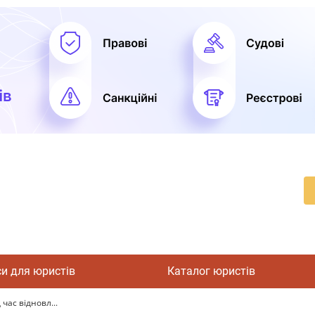
си для юристів
Каталог юристів
 час відновл...