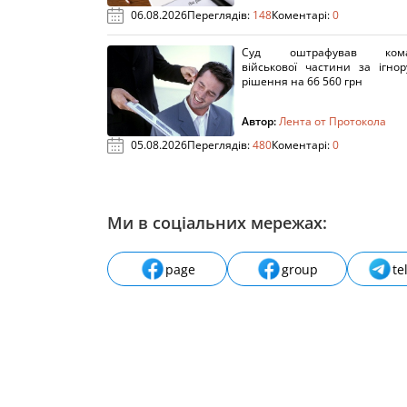
06.08.2026
Переглядів:
148
Коментарі:
0
Суд оштрафував кома
військової частини за ігно
рішення на 66 560 грн
Автор:
Лента от Протокола
05.08.2026
Переглядів:
480
Коментарі:
0
Ми в соціальних мережах:
page
group
te