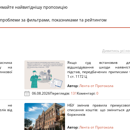
римайте найвигіднішу пропозицію
 проблеми за фильтрами, показниками та рейтингом
Дивитись усі н
ника
Якщо суд встановив дл
нку на
відшкодування шкоди наявніс
нкової
підстав, передбачених приписами 
1 ст. 1172 Ц
Автор:
Лента от Протокола
06.08.2026
Переглядів:
131
Коментарі:
0
х не
НБУ змінив правила примусово
лік від
списання коштів: що зміниться д
боржників
Автор:
Лента от Протокола