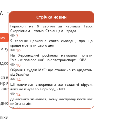
, -
Стрічка новин
Гороскоп на 9 серпня за картами Таро:
Скорпіонам – втома, Стрільцям – зрада
7
аму
9 серпня: церковне свято сьогодні, про що
краще мовчати цього дня
тину
10
На Херсонщині росіянам наказали почати
"вільне полювання" на автотранспорт, - ОВА
идко
10
Обрання суддів МКС: що сталось з кандидатом
від України
ся в
14
ир'я
ШІ навчився створювати життєздатні віруси,
 але
яких не існувало в природі, - NYT
12
Денисенко зізналася, чому насправді поспішає
адно
вийти заміж
14
Навіщо досвідчені господині кладуть фольгу в
піхи
холодильник: простий домашній лайфхак
11