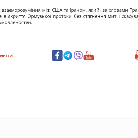
взаєморозуміння між США та Іраном, який, за словами Тра
е відкриття Ормузької протоки без стягнення мит і скасув
домовленостей.
ентарі