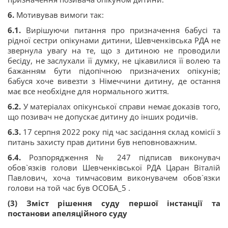
6.
Мотивував вимоги так:
6.1.
Вирішуючи питання про призначення бабусі та
рідної сестри опікунами дитини, Шевченківська РДА не
звернула увагу на те, що з дитиною не проводили
бесіду, не заслухали її думку, не цікавилися її волею та
бажанням бути підопічною призначених опікунів;
бабуся хоче вивезти з Німеччини дитину, де остання
має все необхідне для нормального життя.
6.2.
У матеріалах опікунської справи немає доказів того,
що позивач не допускає дитину до інших родичів.
6.3.
17 серпня 2022 року під час засідання склад комісії з
питань захисту прав дитини був неповноважним.
6.4.
Розпорядження № 247 підписав виконувач
обов`язків голови Шевченківської РДА Царан Віталій
Павлович, хоча тимчасовим виконувачем обов`язки
голови на той час був ОСОБА_5 .
(3) Зміст рішення суду першої інстанції та
постанови апеляційного суду