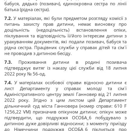
бабуся, дядько (позивач), єдинокровна сестра по лінії
батька (рідна сестра).
7.2.
У матеріалах, які були предметом розгляду комісії з
питань захисту прав дитини, немає висновку про
доцільність (недоцільність) встановлення опіки,
піклування та відповідність її/його інтересам дитини з
урахуванням документів, які подали позивач, бабуся та
рідна сестра. Працівник служби у справах дітей та сім`ї
не проводив з дитиною бесіду.
7.3.
Проживання дитини в родині позивача
підтверджує витяг із наказу цієї служби від 18 липня
2022 року № 56-од.
7.4.
У матеріалах особової справи відносно дитини є
лист Департаменту у справах молоді та сім`ї
Адміністративного центру землі Ганновер від 21 липня
2022 року. Згідно з цим листом цей Департамент
дільничний суд міста Ганновера (номер справи: 610 F
1256,22 VM) призначив опікуном дитини; опікун може
підтвердити, що подружжя ОСОБА_6 побудувало з
дитиною дуже довірливі відносини; з моменту приїзду
до Німеччини подружжя ОСОБА_6 піклується про