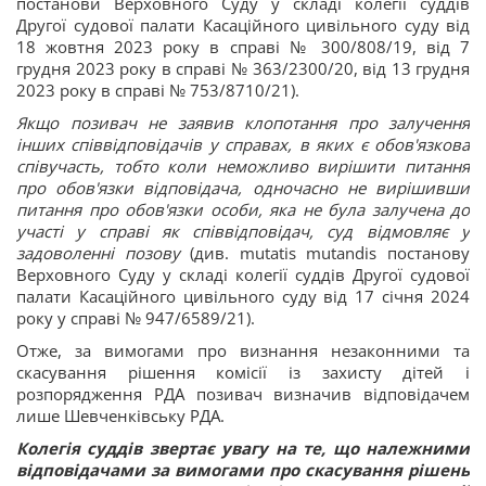
постанови Верховного Суду у складі колегії суддів
Другої судової палати Касаційного цивільного суду від
18 жовтня 2023 року в справі № 300/808/19, від 7
грудня 2023 року в справі № 363/2300/20, від 13 грудня
2023 року в справі № 753/8710/21).
Якщо позивач не заявив клопотання про залучення
інших співвідповідачів у справах, в яких є обов'язкова
співучасть, тобто коли неможливо вирішити питання
про обов'язки відповідача, одночасно не вирішивши
питання про обов'язки особи, яка не була залучена до
участі у справі як співвідповідач, суд відмовляє у
задоволенні позову
(див. mutatis mutandis постанову
Верховного Суду у складі колегії суддів Другої судової
палати Касаційного цивільного суду від 17 січня 2024
року у справі № 947/6589/21).
Отже, за вимогами про визнання незаконними та
скасування рішення комісії із захисту дітей і
розпорядження РДА позивач визначив відповідачем
лише Шевченківську РДА.
Колегія суддів звертає увагу на те, що належними
відповідачами за вимогами про скасування рішень