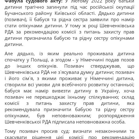
Фабула судового акту:
У лютому 2022 року батьки
дитини трагічно загинули під час російської окупації
Бучанського району Київської області. Дядько дитини
(позивач), її бабуся та рідна сестра заявили про намір
стати опікунами дитини. У тому ж році Шевченківська
РДА за рекомендацією комісії з питань захисту прав
дитини призначила бабусю та рідну сестру опікунами
дитини.
Але дядько, із яким реально проживала дитина
спочатку у Польщі, а згодом - у Німеччині подав позов
до інших опікунів. Позивач стверджував, що
Шевченківська РДА не з`ясувала думку дитини; позивач
і його сім`я, з якими проживає у Німеччині дитина,
створили всі умови для всебічного розвитку останньої;
бабуся має намір вивезти дитину в Україну, хоча
позивач не перешкоджає їхньому спілкуванню; склад
комісії з питань захисту прав дитини, яка
рекомендувала призначити бабусю та рідну сестру
опікунами, був неповноважним; розпорядження
Шевченківської РДА підписала неповноважна особа.
Тому позивач просив суд: визнати незаконними та
скасувати рішення цієї комісії про рекомендацію