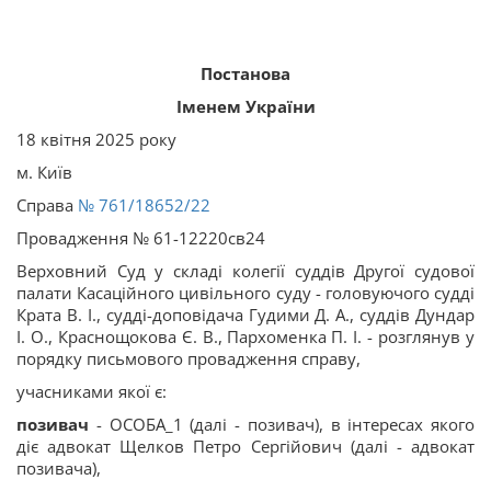
Постанова
Іменем України
18 квітня 2025 року
м. Київ
Справа
№ 761/18652/22
Провадження № 61-12220св24
Верховний Суд у складі колегії суддів Другої судової
палати Касаційного цивільного суду - головуючого судді
Крата В. І., судді-доповідача Гудими Д. А., суддів Дундар
І. О., Краснощокова Є. В., Пархоменка П. І. - розглянув у
порядку письмового провадження справу,
учасниками якої є:
позивач
- ОСОБА_1 (далі - позивач), в інтересах якого
діє адвокат Щелков Петро Сергійович (далі - адвокат
позивача),