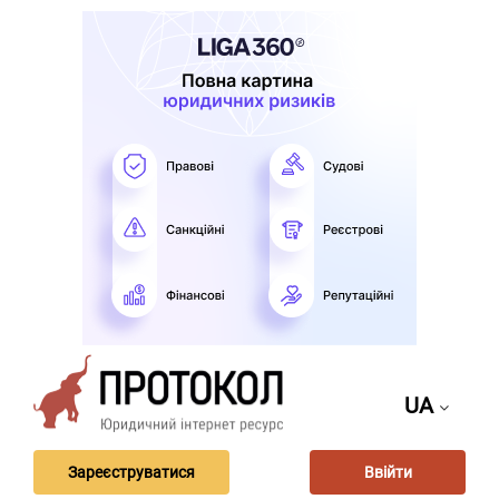
UA
Зареєструватися
Ввійти