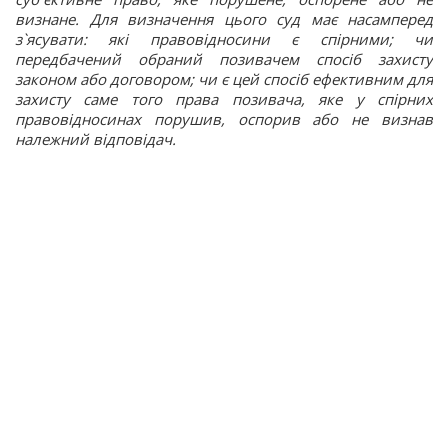
визнане. Для визначення цього суд має насамперед
з`ясувати: які правовідносини є спірними; чи
передбачений обраний позивачем спосіб захисту
законом або договором; чи є цей спосіб ефективним для
захисту саме того права позивача, яке у спірних
правовідносинах порушив, оспорив або не визнав
належний відповідач.