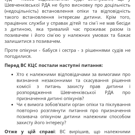
Шевченківської РДА не було висновку про доцільність
(недоцільність) встановлення опіки та відповідність
такого встановлення інтересам дитини. Крім того,
працівник служби у справах дітей та сім`ї не мав бесіди
з дитиною, яка тривалий час проживає разом із
позивачем і його сім`єю у належних умовах та бажає
залишитися з позивачем.
Проте опікуни - бабуся і сестра - з рішеннями судів не
погодилися.
Перед ВС КЦС постали наступні питання:
Хто є належними відповідачами за вимогами про
визнання незаконними та скасування рішення
комісії з питань захисту прав дитини і
розпорядження Шевченківської РДА про
призначення дитині опікунів?
Чи є вимога зобов'язати орган опіки та піклування
повторно розглянути питання про призначення
позивача опікуном дитини належним способом
захисту його інтересу?
Отже у цій справі
: ВС вирішив, що належними