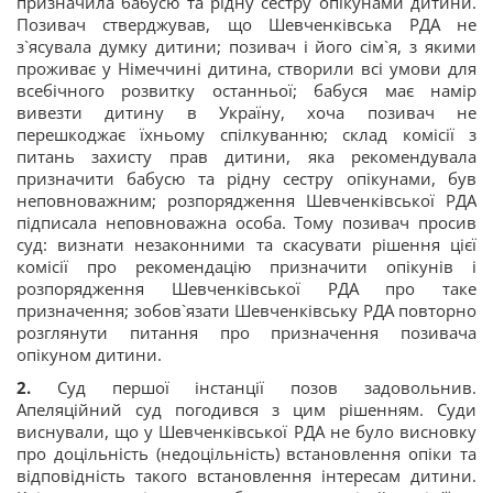
призначила бабусю та рідну сестру опікунами дитини.
Позивач стверджував, що Шевченківська РДА не
з`ясувала думку дитини; позивач і його сім`я, з якими
проживає у Німеччині дитина, створили всі умови для
всебічного розвитку останньої; бабуся має намір
вивезти дитину в Україну, хоча позивач не
перешкоджає їхньому спілкуванню; склад комісії з
питань захисту прав дитини, яка рекомендувала
призначити бабусю та рідну сестру опікунами, був
неповноважним; розпорядження Шевченківської РДА
підписала неповноважна особа. Тому позивач просив
суд: визнати незаконними та скасувати рішення цієї
комісії про рекомендацію призначити опікунів і
розпорядження Шевченківської РДА про таке
призначення; зобов`язати Шевченківську РДА повторно
розглянути питання про призначення позивача
опікуном дитини.
2.
Суд першої інстанції позов задовольнив.
Апеляційний суд погодився з цим рішенням. Суди
виснували, що у Шевченківської РДА не було висновку
про доцільність (недоцільність) встановлення опіки та
відповідність такого встановлення інтересам дитини.