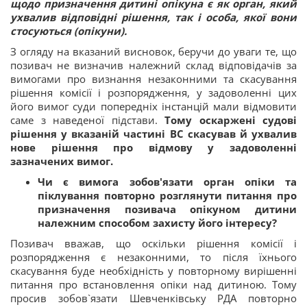
щодо призначення дитині опікуна є як орган, який
ухвалив відповідні рішення, так і особа, якої вони
стосуються (опікуни).
З огляду на вказаний висновок, беручи до уваги те, що
позивач не визначив належний склад відповідачів за
вимогами про визнання незаконними та скасування
рішення комісії і розпорядження, у задоволенні цих
його вимог суди попередніх інстанцій мали відмовити
саме з наведеної підстави.
Тому оскаржені судові
рішення у вказаній частині ВС скасував й ухвалив
нове рішення про відмову у задоволенні
зазначених вимог.
Чи є вимога зобов'язати орган опіки та
піклування повторно розглянути питання про
призначення позивача опікуном дитини
належним способом захисту його інтересу?
Позивач вважав, що оскільки рішення комісії і
розпорядження є незаконними, то після їхнього
скасування буде необхідність у повторному вирішенні
питання про встановлення опіки над дитиною. Тому
просив зобов`язати Шевченківську РДА повторно