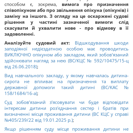
способом є, зокрема,
вимога про призначення
співопікуном або про звільнення опікуна (опікунів) і
заміну на іншого. З огляду на це оскаржені судові
рішення у частині зазначеної вимоги слід
скасувати й ухвалити нове - про відмову в її
задоволенні.
Аналізуйте судовий акт:
Відшкодування шкоди
заподіяної недієздатною особою має проводитись
ВИКЛЮЧНО опікуном або закладом, який зобов’язаний
здійснювати нагляд за нею (ВС/КЦС № 592/10475/15-ц
від 26.06.2018)
;
Вид навчального закладу, у якому навчалась дитина-
сирота не впливає на призначення та виплату
державної допомоги такий дитині (ВС/КАС №
158/1684/16-а)
;
Суд зобов’язаний зʼясовувати чи буде відповідати
інтересам дитини роз'єднання сестер і братів при
визначенні місця проживання дитини (ВС КЦС у справі
№405/239/22 від 19.01.2025 р.)
;
Якщо рішенням суду місце проживання дитини не