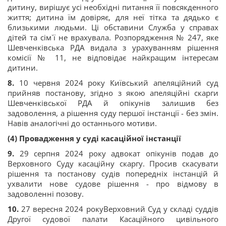
дитину, вирішує усі необхідні питання її повсякденного
життя; дитина їм довіряє, для неї тітка та дядько є
близькими людьми. Ці обставини Служба у справах
дітей та сім`ї не врахувала. Розпорядження № 247, яке
Шевченківська РДА видала з урахуванням рішення
комісії № 11, не відповідає найкращим інтересам
дитини.
8.
10 червня 2024 року Київський апеляційний суд
прийняв постанову, згідно з якою апеляційні скарги
Шевченківської РДА й опікунів залишив без
задоволення, а рішення суду першої інстанції - без змін.
Навів аналогічні до останнього мотиви.
(4) Провадження у суді касаційної інстанції
9.
29 серпня 2024 року адвокат опікунів подав до
Верховного Суду касаційну скаргу. Просив скасувати
рішення та постанову судів попередніх інстанцій й
ухвалити нове судове рішення - про відмову в
задоволенні позову.
10.
27 вересня 2024 рокуВерховний Суд у складі суддів
Другої судової палати Касаційного цивільного