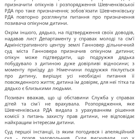
призначити опікунів і розпорядження Шевченківської
РДА про таке призначення; зобов`язати Шевченківську
РДА повторно розглянути питання про призначення
позивача опікуном дитини.
Окрім іншого, дядько, на підтвердження своїх доводів,
надавав лист Департаменту у справах молоді та сім'ї
Адміністративного центру землі Ганновер дільничний
суд міста Ганновера призначив опікуном дитини;
опікун може підтвердити, що подружжя дядька
побудувало з дитиною дуже довірливі відносини; з
моменту приїзду до Німеччини подружжя піклується
про дитину, вирішує усі необхідні питання її
повсякденного життя; дитина їм довіряє, для неї тітка та
дядько є близькими людьми.
Позивач вважав, що ці обставини Служба у справах
дітей та сім`ї не врахувала. Розпорядження, яке
Шевченківська РДА видала з урахуванням рішення
комісії з питань захисту прав дитини, не відповідає
найкращим інтересам дитини.
Суд першої інстанції, із яким погодився і апеляційний
суд - позов задовольнив. Суди виснували, що у