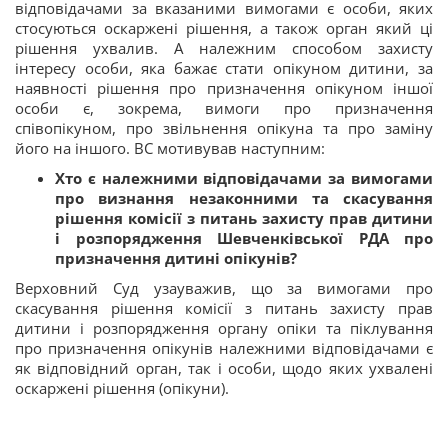
відповідачами за вказаними вимогами є особи, яких
стосуються оскаржені рішення, а також орган який ці
рішення ухвалив. А належним способом захисту
інтересу особи, яка бажає стати опікуном дитини, за
наявності рішення про призначення опікуном іншої
особи є, зокрема, вимоги про призначення
співопікуном, про звільнення опікуна та про заміну
його на іншого. ВС мотивував наступним:
Хто є належними відповідачами за вимогами
про визнання незаконними та скасування
рішення комісії з питань захисту прав дитини
і розпорядження Шевченківської РДА про
призначення дитині опікунів?
Верховний Суд узауважив, що за вимогами про
скасування рішення комісії з питань захисту прав
дитини і розпорядження органу опіки та піклування
про призначення опікунів належними відповідачами є
як відповідний орган, так і особи, щодо яких ухвалені
оскаржені рішення (опікуни).