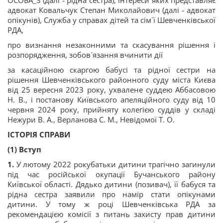
ОСОБА_3 (далі - рідна сестра), інтереси яких представляє
адвокат Ковальчук Степан Миколайович (далі - адвокат
опікунів), Служба у справах дітей та сім`ї Шевченківської
РДА,
про визнання незаконними та скасування рішення і
розпорядження, зобов`язання вчинити дії
за касаційною скаргою бабусі та рідної сестри на
рішення Шевченківського районного суду міста Києва
від 25 вересня 2023 року, ухвалене суддею Аббасовою
Н. В., і постанову Київського апеляційного суду від 10
червня 2024 року, прийняту колегією суддів у складі
Нежури В. А., Верланова С. М., Невідомої Т. О.
ІСТОРІЯ СПРАВИ
(1) Вступ
1.
У лютому 2022 рокубатьки дитини трагічно загинули
під час російської окупації Бучанського району
Київської області. Дядько дитини (позивач), її бабуся та
рідна сестра заявили про намір стати опікунами
дитини. У тому ж році Шевченківська РДА за
рекомендацією комісії з питань захисту прав дитини