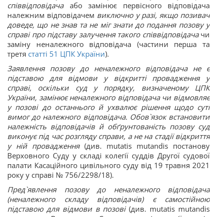
співвідповідача
або замінює первісного відповідача
належним відповідачем
виключно у разі, якщо позивач
доведе, що не знав та не міг знати до подання позову у
справі про підставу залучення такого співвідповідача
чи
заміну неналежного відповідача (частини перша та
третя
статті 51 ЦПК України
).
Заявлення позову до неналежного відповідача не є
підставою для відмови у відкритті провадження у
справі, оскільки суд у порядку, визначеному ЦПК
України, замінює неналежного відповідача чи відмовляє
у позові до останнього й ухвалює рішення щодо суті
вимог до належного відповідача. Обов`язок встановити
належність відповідачів й обґрунтованість позову суд
виконує під час розгляду справи, а не на стадії відкриття
у ній провадження
(див. mutatis mutandis постанову
Верховного Суду у складі колегії суддів Другої судової
палати Касаційного цивільного суду від 19 травня 2021
року у справі № 756/2298/18).
Пред`явлення позову до неналежного відповідача
(неналежного складу відповідачів) є самостійною
підставою для відмови в позові
(див. mutatis mutandis