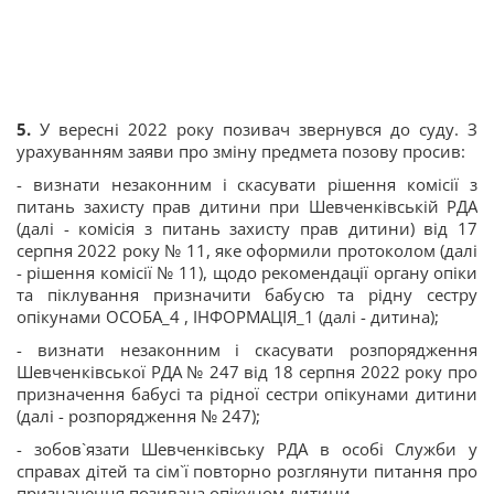
5.
У вересні 2022 року позивач звернувся до суду. З
урахуванням заяви про зміну предмета позову просив:
- визнати незаконним і скасувати рішення комісії з
питань захисту прав дитини при Шевченківській РДА
(далі - комісія з питань захисту прав дитини) від 17
серпня 2022 року № 11, яке оформили протоколом (далі
- рішення комісії № 11), щодо рекомендації органу опіки
та піклування призначити бабусю та рідну сестру
опікунами ОСОБА_4 , ІНФОРМАЦІЯ_1 (далі - дитина);
- визнати незаконним і скасувати розпорядження
Шевченківської РДА № 247 від 18 серпня 2022 року про
призначення бабусі та рідної сестри опікунами дитини
(далі - розпорядження № 247);
- зобов`язати Шевченківську РДА в особі Служби у
справах дітей та сім`ї повторно розглянути питання про
призначення позивача опікуном дитини.