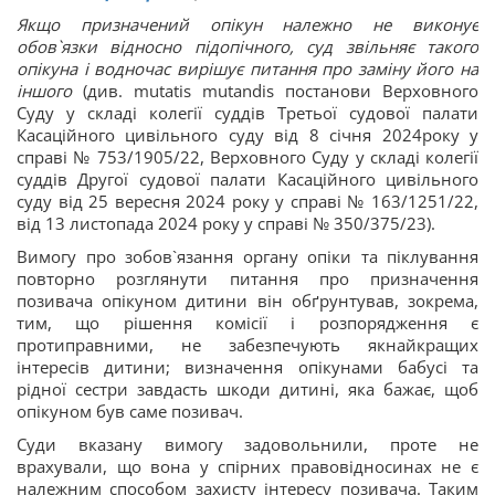
Якщо призначений опікун належно не виконує
обов`язки відносно підопічного, суд звільняє такого
опікуна і водночас вирішує питання про заміну його на
іншого
(див. mutatis mutandis постанови Верховного
Суду у складі колегії суддів Третьої судової палати
Касаційного цивільного суду від 8 січня 2024року у
справі № 753/1905/22, Верховного Суду у складі колегії
суддів Другої судової палати Касаційного цивільного
суду від 25 вересня 2024 року у справі № 163/1251/22,
від 13 листопада 2024 року у справі № 350/375/23).
Вимогу про зобов`язання органу опіки та піклування
повторно розглянути питання про призначення
позивача опікуном дитини він обґрунтував, зокрема,
тим, що рішення комісії і розпорядження є
протиправними, не забезпечують якнайкращих
інтересів дитини; визначення опікунами бабусі та
рідної сестри завдасть шкоди дитині, яка бажає, щоб
опікуном був саме позивач.
Суди вказану вимогу задовольнили, проте не
врахували, що вона у спірних правовідносинах не є
належним способом захисту інтересу позивача. Таким