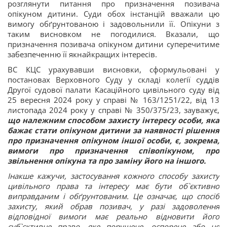
розглянути питання про призначення позивача
опікуном дитини. Суди обох інстанцій вважали цю
вимогу обґрунтованою і задовольнили її. Опікуни з
таким висновком не погодилися. Вказали, що
призначення позивача опікуном дитини суперечитиме
забезпеченню її якнайкращих інтересів.
ВС КЦС урахувавши висновки, сформульовані у
постановах Верховного Суду у складі колегії суддів
Другої судової палати Касаційного цивільного суду від
25 вересня 2024 року у справі № 163/1251/22, від 13
листопада 2024 року у справі № 350/375/23, зауважує,
що належним способом захисту інтересу особи, яка
бажає стати опікуном дитини за наявності рішення
про призначення опікуном іншої особи, є, зокрема,
вимоги про призначення співопікуном, про
звільнення опікуна та про заміну його на іншого.
Інакше кажучи, застосування кожного способу захисту
цивільного права та інтересу має бути об`єктивно
виправданим і обґрунтованим. Це означає, що спосіб
захисту, який обрав позивач, у разі задоволення
відповідної вимоги має реально відновити його
суб`єктивне право, яке порушене, оспорене або не