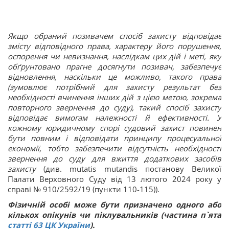
Якщо обраний позивачем спосіб захисту відповідає
змісту відповідного права, характеру його порушення,
оспорення чи невизнання, наслідкам цих дій і меті, яку
обґрунтовано прагне досягнути позивач, забезпечує
відновлення, наскільки це можливо, такого права
(зумовлює потрібний для захисту результат без
необхідності вчинення інших дій з цією метою, зокрема
повторного звернення до суду), такий спосіб захисту
відповідає вимогам належності й ефективності. У
кожному юридичному спорі судовий захист повинен
бути повним і відповідати принципу процесуальної
економії, тобто забезпечити відсутність необхідності
звернення до суду для вжиття додаткових засобів
захисту
(див. mutatis mutandis постанову Великої
Палати Верховного Суду від 13 лютого 2024 року у
справі № 910/2592/19 (пункти 110-115)).
Фізичній особі може бути призначено одного або
кількох опікунів чи піклувальників (частина п`ята
статті 63 ЦК України
).