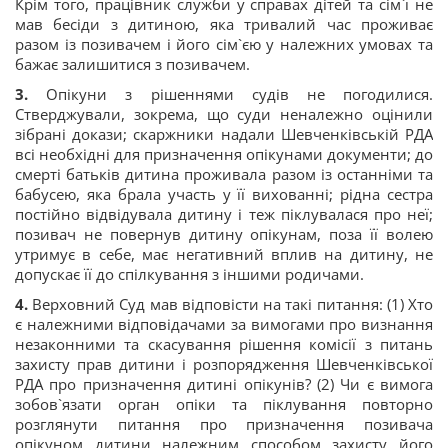
Крім того, працівник служби у справах дітей та сім`ї не
мав бесіди з дитиною, яка тривалий час проживає
разом із позивачем і його сім`єю у належних умовах та
бажає залишитися з позивачем.
3.
Опікуни з рішеннями судів не погодилися.
Стверджували, зокрема, що суди неналежно оцінили
зібрані докази; скаржники надали Шевченківській РДА
всі необхідні для призначення опікунами документи; до
смерті батьків дитина проживала разом із останніми та
бабусею, яка брала участь у її вихованні; рідна сестра
постійно відвідувала дитину і теж піклувалася про неї;
позивач не повернув дитину опікунам, поза її волею
утримує в себе, має негативний вплив на дитину, не
допускає її до спілкування з іншими родичами.
4.
Верховний Суд мав відповісти на такі питання: (1) Хто
є належними відповідачами за вимогами про визнання
незаконними та скасування рішення комісії з питань
захисту прав дитини і розпорядження Шевченківської
РДА про призначення дитині опікунів? (2) Чи є вимога
зобов`язати орган опіки та піклування повторно
розглянути питання про призначення позивача
опікуном дитини належним способом захисту його