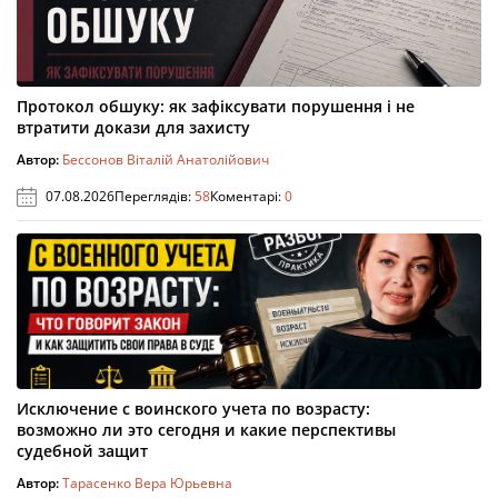
Протокол обшуку: як зафіксувати порушення і не
втратити докази для захисту
Автор:
Бессонов Віталій Анатолійович
07.08.2026
Переглядів:
58
Коментарі:
0
Исключение с воинского учета по возрасту:
возможно ли это сегодня и какие перспективы
судебной защит
Автор:
Тарасенко Вера Юрьевна