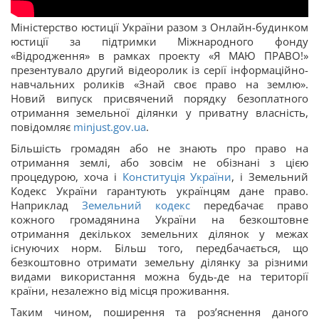
Міністерство юстиції України разом з Онлайн-будинком
юстиції за підтримки Міжнародного фонду
«Відродження» в рамках проекту «Я МАЮ ПРАВО!»
презентувало другий відеоролик із серії інформаційно-
навчальних роликів «Знай своє право на землю».
Новий випуск присвячений порядку безоплатного
отримання земельної ділянки у приватну власність,
повідомляє
minjust.gov.ua
.
Більшість громадян або не знають про право на
отримання землі, або зовсім не обізнані з цією
процедурою, хоча і
Конституція України
, і Земельний
Кодекс України гарантують українцям дане право.
Наприклад
Земельний кодекс
передбачає право
кожного громадянина України на безкоштовне
отримання декількох земельних ділянок у межах
існуючих норм. Більш того, передбачається, що
безкоштовно отримати земельну ділянку за різними
видами використання можна будь-де на території
країни, незалежно від місця проживання.
Таким чином, поширення та роз’яснення даного