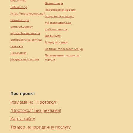
миралинкс
Винна шафа
Веб мастер
Перевезення хворих
https://motokosmos.ua/
hospice-life.com.ua/
Синтезатори
mk-translations.ua
perevod.agency
maltina.com.ua
agrotechnika.com.ua
Шафи купе
europeservice.com.ua
Брендові сумки
текст юа
Натяжні стелі Nova Stelya
Посилання
Перевезення хворих за
kievperevod.com.ua
кордон
Про проект
Реклама на "Протокол"
"Протокол" без реклами!
Карта сайту
Тендер на юридичну послугу