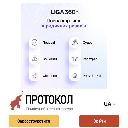
UA
Зареєструватися
Ввійти