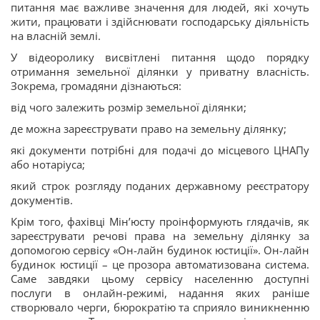
питання має важливе значення для людей, які хочуть
жити, працювати і здійснювати господарську діяльність
на власній землі.
У відеоролику висвітлені питання щодо порядку
отримання земельної ділянки у приватну власність.
Зокрема, громадяни дізнаються:
від чого залежить розмір земельної ділянки;
де можна зареєструвати право на земельну ділянку;
які документи потрібні для подачі до місцевого ЦНАПу
або нотаріуса;
який строк розгляду поданих державному реєстратору
документів.
Крім того, фахівці Мін’юсту проінформують глядачів, як
зареєструвати речові права на земельну ділянку за
допомогою сервісу «Он-лайн будинок юстиції». Он-лайн
будинок юстиції – це прозора автоматизована система.
Саме завдяки цьому сервісу населенню доступні
послуги в онлайн-режимі, надання яких раніше
створювало черги, бюрократію та сприяло виникненню