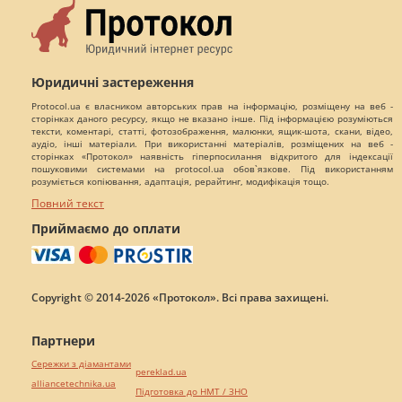
Юридичні застереження
Protocol.ua є власником авторських прав на інформацію, розміщену на веб -
сторінках даного ресурсу, якщо не вказано інше. Під інформацією розуміються
тексти, коментарі, статті, фотозображення, малюнки, ящик-шота, скани, відео,
аудіо, інші матеріали. При використанні матеріалів, розміщених на веб -
сторінках «Протокол» наявність гіперпосилання відкритого для індексації
пошуковими системами на protocol.ua обов`язкове. Під використанням
розуміється копіювання, адаптація, рерайтинг, модифікація тощо.
Повний текст
Приймаємо до оплати
Copyright © 2014-2026 «Протокол». Всі права захищені.
Партнери
Сережки з діамантами
pereklad.ua
alliancetechnika.ua
Підготовка до НМТ / ЗНО