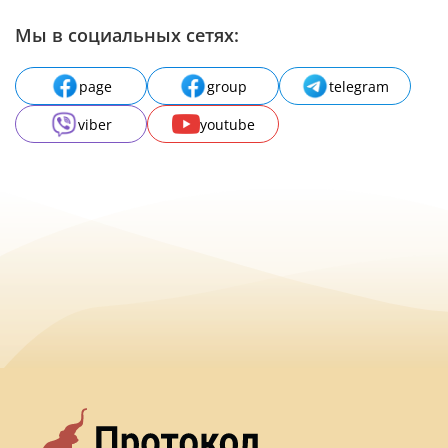
Мы в социальных сетях:
page
group
telegram
viber
youtube