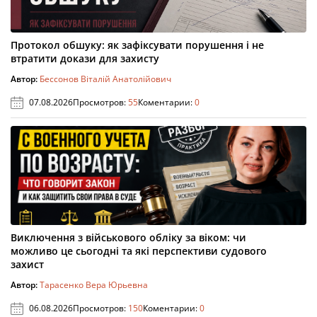
Протокол обшуку: як зафіксувати порушення і не
втратити докази для захисту
Автор:
Бессонов Віталій Анатолійович
07.08.2026
Просмотров:
55
Коментарии:
0
Виключення з військового обліку за віком: чи
можливо це сьогодні та які перспективи судового
захист
Автор:
Тарасенко Вера Юрьевна
06.08.2026
Просмотров:
150
Коментарии:
0