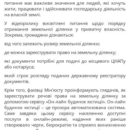
питання має важливе значення для людей, які хочуть
жити, працювати і здійснювати господарську діяльність
на власній землі.
У відеоролику висвітлені питання щодо порядку
отримання земельної ділянки у приватну власність.
Зокрема, громадяни дізнаються:
від чого залежить розмір земельної ділянки;
де можна зареєструвати право на земельну ділянку;
які документи потрібні для подачі до місцевого ЦНАПу
або нотаріуса;
який строк розгляду поданих державному реєстратору
документів.
Крім того, фахівці Мін’юсту проінформують глядачів, як
зареєструвати речові права на земельну ділянку за
допомогою сервісу «Он-лайн будинок юстиції». Он-лайн
будинок юстиції – це прозора автоматизована система.
Саме завдяки цьому сервісу населенню доступні
послуги в онлайн-режимі, надання яких раніше
створювало черги, бюрократію та сприяло виникненню