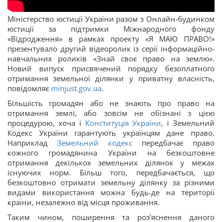
Міністерство юстиції України разом з Онлайн-будинком
юстиції за підтримки Міжнародного фонду
«Відродження» в рамках проекту «Я МАЮ ПРАВО!»
презентувало другий відеоролик із серії інформаційно-
навчальних роликів «Знай своє право на землю».
Новий випуск присвячений порядку безоплатного
отримання земельної ділянки у приватну власність,
повідомляє
minjust.gov.ua
.
Більшість громадян або не знають про право на
отримання землі, або зовсім не обізнані з цією
процедурою, хоча і
Конституція України
, і Земельний
Кодекс України гарантують українцям дане право.
Наприклад
Земельний кодекс
передбачає право
кожного громадянина України на безкоштовне
отримання декількох земельних ділянок у межах
існуючих норм. Більш того, передбачається, що
безкоштовно отримати земельну ділянку за різними
видами використання можна будь-де на території
країни, незалежно від місця проживання.
Таким чином, поширення та роз’яснення даного