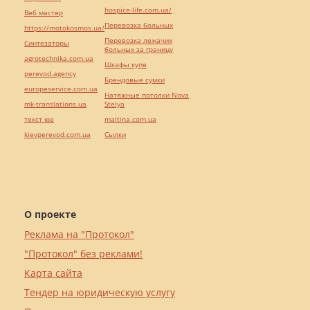
hospice-life.com.ua/
Веб мастер
Перевозка больных
https://motokosmos.ua/
Перевозка лежачих
Синтезаторы
больных за границу
agrotechnika.com.ua
Шкафы купе
perevod.agency
Брендовые сумки
europeservice.com.ua
Натяжные потолки Nova
mk-translations.ua
Stelya
текст юа
maltina.com.ua
kievperevod.com.ua
Cылки
О проекте
Реклама на "Протокол"
"Протокол" без реклами!
Карта сайта
Тендер на юридическую услугу