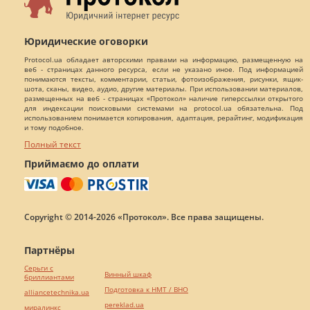
Юридические оговорки
Protocol.ua обладает авторскими правами на информацию, размещенную на
веб - страницах данного ресурса, если не указано иное. Под информацией
понимаются тексты, комментарии, статьи, фотоизображения, рисунки, ящик-
шота, сканы, видео, аудио, другие материалы. При использовании материалов,
размещенных на веб - страницах «Протокол» наличие гиперссылки открытого
для индексации поисковыми системами на protocol.ua обязательна. Под
использованием понимается копирования, адаптация, рерайтинг, модификация
и тому подобное.
Полный текст
Приймаємо до оплати
Copyright © 2014-2026 «Протокол». Все права защищены.
Партнёры
Серьги с
Винный шкаф
бриллиантами
Подготовка к НМТ / ВНО
alliancetechnika.ua
pereklad.ua
миралинкс