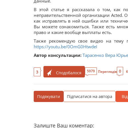
данные.
В этой статье я рассказала о том, как
неправительственной организации Acted. О т
как исправлять в ней ошибки или техничес
Вы можете ознакомиться. Также есть множ
право и какие вообще выплаты есть.
Также рекомендую свое видео на тему 
https://youtu.be/0OmG0HtwdeI
Автор консультации:
Тарасенко Вера Юрь
0
5979
3
Переглядів
К
Сподобалося
Подякувати
Підписатися на автора
Ві
Залиште Ваш коментар: