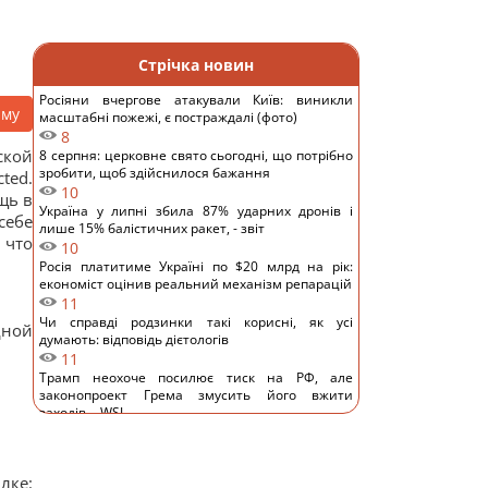
Стрічка новин
Росіяни вчергове атакували Київ: виникли
аму
масштабні пожежі, є постраждалі (фото)
8
ской
8 серпня: церковне свято сьогодні, що потрібно
зробити, щоб здійснилося бажання
ted.
10
щь в
Україна у липні збила 87% ударних дронів і
себе
лише 15% балістичних ракет, - звіт
 что
10
Росія платитиме Україні по $20 млрд на рік:
економіст оцінив реальний механізм репарацій
11
Чи справді родзинки такі корисні, як усі
дной
думають: відповідь дієтологів
11
Трамп неохоче посилює тиск на РФ, але
законопроект Грема змусить його вжити
заходів, - WSJ
10
Саудівська Аравія, Пакистан і Туреччина уклали
угоду про взаємну оборону, - Reuters
лке:
12