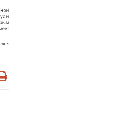
дной
ус и
орым
меет
лке: