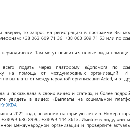
и дверей, то запрос на регистрацию в программе Вы мо
елефонам: +38 063 609 71 36, +38 063 609 71 53 или по ссы
те периодически. Там могут появиться новые виды помощи
сего подать через платформу єДопомога по ссы
вку на помощь от международных организаций. И
и на выплаты от международной организации Acted, и от др
ала и показывала в своих видео и статьях, и более подро
ете увидеть в видео: «Выплаты на социальной платф
y4Kn3KDA
 июня 2022 года, позвонив на горячую линию. Номера гор
 +38099 636 8996; +38099 144 3613. Имейте в виду, они м
данной международной организации и проверяйте актуал