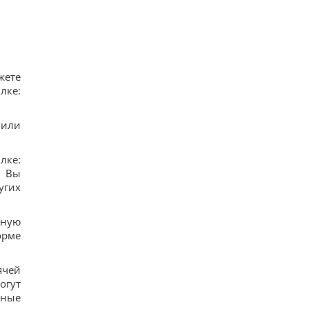
жете
лке:
 или
лке:
 Вы
угих
бную
орме
ячей
огут
ьные