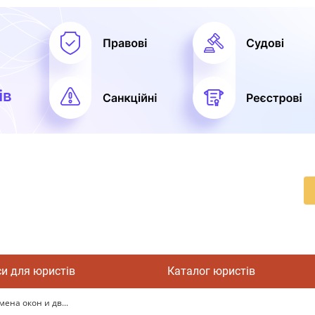
си для юристів
Каталог юристів
ена окон и дв...