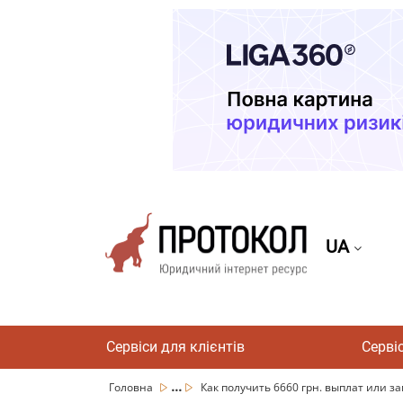
UA
Сервіси для клієнтів
Серві
...
Головна
Как получить 6660 грн. выплат или зам