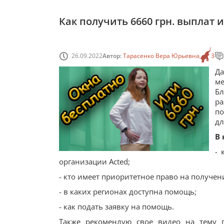
Как получить 6660 грн. выплат 
26.09.2022
Автор:
Тарасенко Вера Юрьевна
3
Да
м
Бл
р
по
дл
В 
- 
организации Acted;
- кто имеет приоритетное право на получ
- в каких регионах доступна помощь;
- как подать заявку на помощь.
Также рекомендую свое видео на тему 