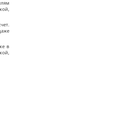
елям
кой,
чет.
даже
ке в
кой,