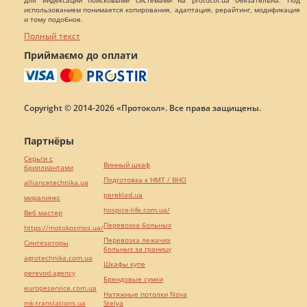
использованием понимается копирования, адаптация, рерайтинг, модификация
и тому подобное.
Полный текст
Приймаємо до оплати
Copyright © 2014-2026 «Протокол». Все права защищены.
Партнёры
Серьги с
Винный шкаф
бриллиантами
Подготовка к НМТ / ВНО
alliancetechnika.ua
pereklad.ua
миралинкс
hospice-life.com.ua/
Веб мастер
Перевозка больных
https://motokosmos.ua/
Перевозка лежачих
Синтезаторы
больных за границу
agrotechnika.com.ua
Шкафы купе
perevod.agency
Брендовые сумки
europeservice.com.ua
Натяжные потолки Nova
mk-translations.ua
Stelya