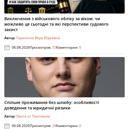
Виключення з військового обліку за віком: чи
можливо це сьогодні та які перспективи судового
захист
Автор:
Тарасенко Вера Юрьевна
06.08.2026
Просмотров:
55
Коментарии:
0
Спільне проживання без шлюбу: особливості
доведення та юридичні ризики
Автор:
Лента от Протокола
06.08.2026
Просмотров:
28
Коментарии:
0