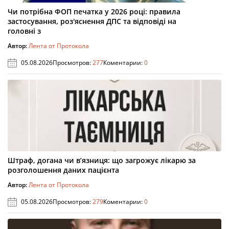
Чи потрібна ФОП печатка у 2026 році: правила
застосування, роз'яснення ДПС та відповіді на
головні з
Автор:
Лента от Протокола
05.08.2026
Просмотров:
277
Коментарии:
0
Штраф, догана чи в’язниця: що загрожує лікарю за
розголошення даних пацієнта
Автор:
Лента от Протокола
05.08.2026
Просмотров:
279
Коментарии:
0