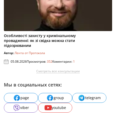
Особливості захисту у кримінальному
провадженні: як зі свідка можна стати
підозрюваним
Автор:
Лента от Протокола
05.08.2026
Просмотров:
352
Коментарии:
1
Смотреть все консультации
Мы в социальных сетях:
page
group
telegram
viber
youtube