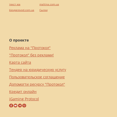
текст юа
maltina.com.ua
kievperevod.com.ua
Cылки
О проекте
Реклама на "Протокол"
"Протокол" без реклами!
Карта сайта
Тендер на юридическую услугу
Пользовательское соглашение
Допомогти ресурсу "Протокол"
Кредит онлайн
iGaming Protocol