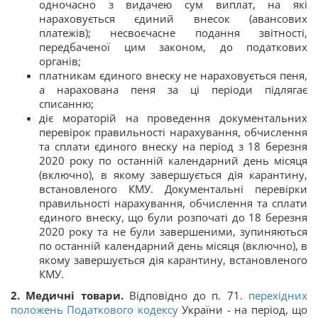
одночасно з видачею сум виплат, на які
нараховується єдиний внесок (авансових
платежів); несвоєчасне подання звітності,
передбаченої цим законом, до податкових
органів;
платникам єдиного внеску не нараховується пеня,
а нарахована пеня за ці періоди підлягає
списанню;
діє мораторій на проведення документальних
перевірок правильності нарахування, обчислення
та сплати єдиного внеску на період з 18 березня
2020 року по останній календарний день місяця
(включно), в якому завершується дія карантину,
встановленого КМУ. Документальні перевірки
правильності нарахування, обчислення та сплати
єдиного внеску, що були розпочаті до 18 березня
2020 року та не були завершеними, зупиняються
по останній календарний день місяця (включно), в
якому завершується дія карантину, встановленого
КМУ.
2. Медичні товари.
Відповідно до п. 71.
перехідних
положень
Податкового кодексу
України - на період, що