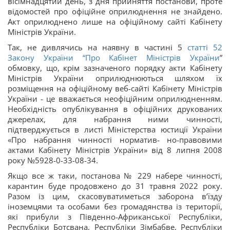
вісімнадцятий день, з дня прийняття постанови, проте
відомостей про офіційне оприлюднення не знайдено.
Акт оприлюднено лише на офіційному сайті Кабінету
Міністрів України.
Так, не дивлячись на наявну в частині 5
статті 52
Закону України “
Про Кабінет Міністрів України
”
обмовку, що, крім зазначеного порядку акти Кабінету
Міністрів України оприлюднюються шляхом їх
розміщення на офіційному веб-сайті Кабінету Міністрів
України - це вважається неофіційним оприлюдненням.
Необхідність опублікування в офіційних друкованих
джерелах, для набрання ними чинності,
підтверджується в листі Міністерства юстиції України
«Про набрання чинності норматив- но-правовими
актами Кабінету Міністрів України» від 8 липня 2008
року №5928-0-33-08-34.
Якщо все ж таки, постанова № 229 набере чинності,
карантин буде продовжено до 31 травня 2022 року.
Разом із цим, скасовуватиметься заборона в’їзду
іноземцями та особами без громадянства із території,
які прибули з Південно-Африканської Республіки,
Республіки Ботсвана, Республіки Зімбабве, Республіки