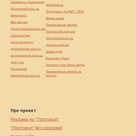
Сережки з діамантами
pereklad.ua
alliancetechnika.ua
Підготовка до НМТ / ЗНО
миралинкс
Винна шафа
Веб мастер
Перевезення хворих
https://motokosmos.ua/
hospice-life.com.ua/
Синтезатори
mk-translations.ua
perevod.agency
maltina.com.ua
agrotechnika.com.ua
Шафи купе
europeservice.com.ua
Брендові сумки
текст юа
Натяжні стелі Nova Stelya
Посилання
Перевезення хворих за
kievperevod.com.ua
кордон
Про проект
Реклама на "Протокол"
"Протокол" без реклами!