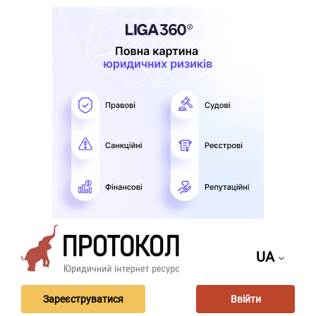
UA
Зареєструватися
Ввійти