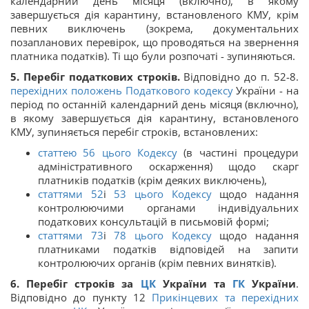
календарний день місяця (включно), в якому
завершується дія карантину, встановленого КМУ, крім
певних виключень (зокрема, документальних
позапланових перевірок, що проводяться на звернення
платника податків). Ті що були розпочаті - зупиняються.
5. Перебіг податкових строків.
Відповідно до п. 52-8.
перехідних положень
Податкового кодексу
України - на
період по останній календарний день місяця (включно),
в якому завершується дія карантину, встановленого
КМУ, зупиняється перебіг строків, встановлених:
статтею 56 цього Кодексу
(в частині процедури
адміністративного оскарження) щодо скарг
платників податків (крім деяких виключень),
статтями 52
і
53 цього Кодексу
щодо надання
контролюючими органами індивідуальних
податкових консультацій в письмовій формі;
статтями 73
і
78 цього Кодексу
щодо надання
платниками податків відповідей на запити
контролюючих органів (крім певних винятків).
6. Перебіг строків за
ЦК
України та
ГК
України
.
Відповідно до пункту 12
Прикінцевих та перехідних