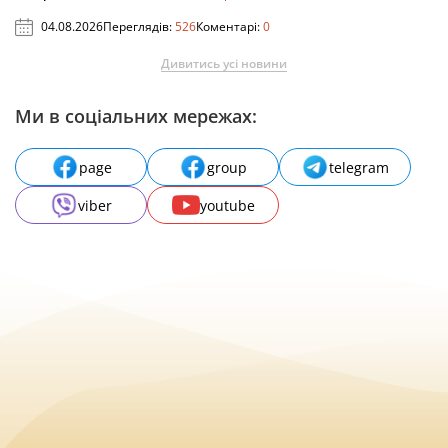
04.08.2026
Переглядів:
526
Коментарі:
0
Дивитись усі новини
Ми в соціальних мережах:
page
group
telegram
viber
youtube