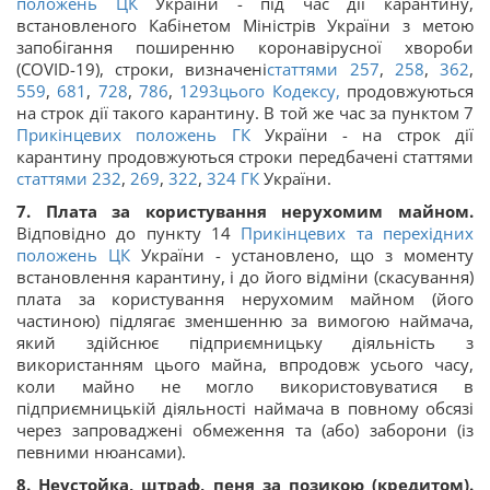
положень
ЦК
України - під час дії карантину,
встановленого Кабінетом Міністрів України з метою
запобігання поширенню коронавірусної хвороби
(COVID-19), строки, визначені
статтями 257
,
258
,
362
,
559
,
681
,
728
,
786
,
1293
цього Кодексу,
продовжуються
на строк дії такого карантину. В той же час за пунктом 7
Прикінцевих положень
ГК
України - на строк дії
карантину продовжуються строки передбачені статтями
статтями 232
,
269
,
322
,
324
ГК
України.
7. Плата за користування нерухомим майном.
Відповідно до пункту 14
Прикінцевих та перехідних
положень
ЦК
України - установлено, що з моменту
встановлення карантину, і до його відміни (скасування)
плата за користування нерухомим майном (його
частиною) підлягає зменшенню за вимогою наймача,
який здійснює підприємницьку діяльність з
використанням цього майна, впродовж усього часу,
коли майно не могло використовуватися в
підприємницькій діяльності наймача в повному обсязі
через запроваджені обмеження та (або) заборони (із
певними нюансами).
8. Неустойка, штраф, пеня за позикою (кредитом).