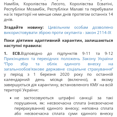
Намібія, Королівства Лесото, Королівства Есватіні,
Республіки Мозамбік, Республіки Малаві та перебували
на їх території не менше семи днів протягом останніх 14
днів.
Згадайте новину:
Цивільним особам дозволено
використовувати зброю проти окупанта - закон 2114-IX
Поки діятиме адаптивний карантин, залишаються
наступні правила:
1. ЕСВ.
Відповідно до підпунктів 9-11 та 9-12
Прикінцевих та перехідних положень Закону України
“
Про збір та облік єдиного внеску на
загальнообов'язкове державне соціальне страхування
”
у період з 1 березня 2020 року по останній
календарний день місяця (включно), в якому
завершується дія карантину, встановленого КМУ на всій
території України:
не застосовуються штрафні санкції за такі
порушення, як: несвоєчасна сплата (несвоєчасне
перерахування) єдиного внеску; неповна сплата
або несвоєчасна сплата суми єдиного внеску