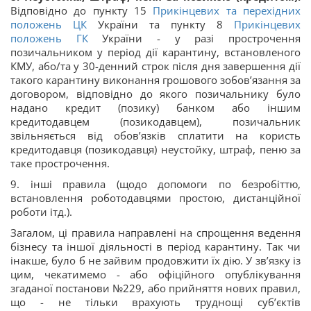
Відповідно до пункту 15
Прикінцевих та перехідних
положень
ЦК
України та пункту 8
Прикінцевих
положень
ГК
України - у разі прострочення
позичальником у період дії карантину, встановленого
КМУ, або/та у 30-денний строк після дня завершення дії
такого карантину виконання грошового зобов’язання за
договором, відповідно до якого позичальнику було
надано кредит (позику) банком або іншим
кредитодавцем (позикодавцем), позичальник
звільняється від обов’язків сплатити на користь
кредитодавця (позикодавця) неустойку, штраф, пеню за
таке прострочення.
9. інші правила (щодо допомоги по безробіттю,
встановлення роботодавцями простою, дистанційної
роботи ітд.).
Загалом, ці правила направлені на спрощення ведення
бізнесу та іншої діяльності в період карантину. Так чи
інакше, було б не зайвим продовжити їх дію. У зв’язку із
цим, чекатимемо - або офіційного опублікування
згаданої постанови №229, або прийняття нових правил,
що - не тільки врахують труднощі суб’єктів