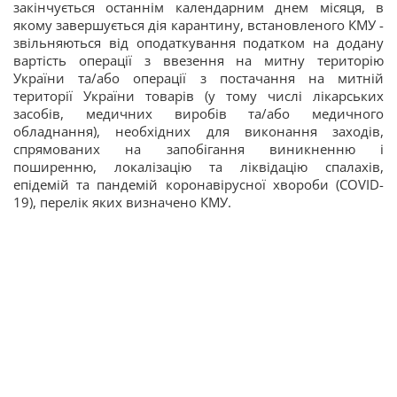
закінчується останнім календарним днем місяця, в
якому завершується дія карантину, встановленого КМУ -
звільняються від оподаткування податком на додану
вартість операції з ввезення на митну територію
України та/або операції з постачання на митній
території України товарів (у тому числі лікарських
засобів, медичних виробів та/або медичного
обладнання), необхідних для виконання заходів,
спрямованих на запобігання виникненню і
поширенню, локалізацію та ліквідацію спалахів,
епідемій та пандемій коронавірусної хвороби (COVID-
19), перелік яких визначено КМУ.