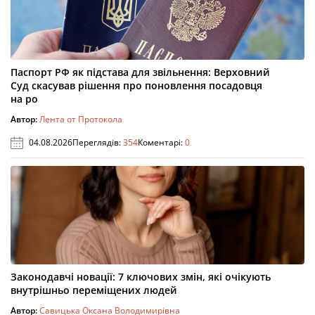
Паспорт РФ як підстава для звільнення: Верховний
Суд скасував рішення про поновлення посадовця
на ро
Автор:
Лента от Протокола
04.08.2026
Переглядів:
354
Коментарі:
0
Законодавчі новації: 7 ключових змін, які очікують
внутрішньо переміщених людей
Автор:
Савицька Оксана Володимирівна