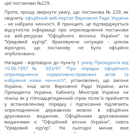
цієї постанови №229.
Проте, прошу звернути увагу, що постанова № 229, як
свідчить
офіційний веб-портал Верховної Ради України
- не набрала чинності. В принципі, це підтверджується
відсутністю інформації про оприлюднення постанови
на веб-ресурсах “Офіційного вісника України” та
“Урядовий кур’єр”. Враховуючи ситуацію - цілком
вірогідно, що постанову не було офіційно
опубліковано.
Нагадаю - відповідно до пункту 1
указу Президента від
10.06.1997
№
503/97 “
Про порядок офіційного
оприлюднення нормативно-правових актів та
набрання ними чинності”
, установлено, що закони
України, інші акти Верховної Ради України, акти
Президента України, Кабінету Міністрів України не
пізніш як у п'ятнадцятиденний строк після їх прийняття
у встановленому порядку і підписання підлягають
оприлюдненню державною мовою в офіційних
друкованих виданнях. Офіційними друкованими
виданнями є: "Офіційний вісник України", газета
"Урядовий кур'єр". На сьогодні минає вже