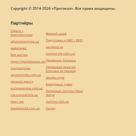
Copyright © 2014-2026 «Протокол». Все права защищены.
Партнёры
Серьги с
Винный шкаф
бриллиантами
Подготовка к НМТ / ВНО
alliancetechnika.ua
pereklad.ua
миралинкс
hospice-life.com.ua/
Веб мастер
Перевозка больных
https://motokosmos.ua/
Перевозка лежачих
Синтезаторы
больных за границу
agrotechnika.com.ua
Шкафы купе
perevod.agency
Брендовые сумки
europeservice.com.ua
Натяжные потолки Nova
mk-translations.ua
Stelya
текст юа
maltina.com.ua
kievperevod.com.ua
Cылки