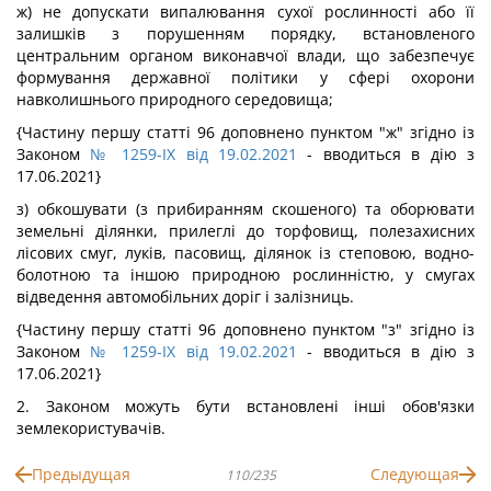
ж) не допускати випалювання сухої рослинності або її
залишків з порушенням порядку, встановленого
центральним органом виконавчої влади, що забезпечує
формування державної політики у сфері охорони
навколишнього природного середовища;
{Частину першу статті 96 доповнено пунктом "ж" згідно із
Законом
№ 1259-IX від 19.02.2021
- вводиться в дію з
17.06.2021}
з) обкошувати (з прибиранням скошеного) та оборювати
земельні ділянки, прилеглі до торфовищ, полезахисних
лісових смуг, луків, пасовищ, ділянок із степовою, водно-
болотною та іншою природною рослинністю, у смугах
відведення автомобільних доріг і залізниць.
{Частину першу статті 96 доповнено пунктом "з" згідно із
Законом
№ 1259-IX від 19.02.2021
- вводиться в дію з
17.06.2021}
2. Законом можуть бути встановлені інші обов'язки
землекористувачів.
Предыдущая
Следующая
110/235