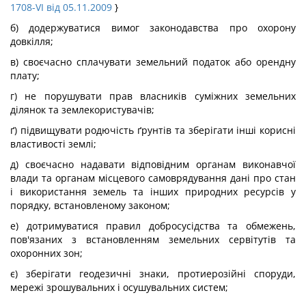
1708-VI від 05.11.2009
}
б) додержуватися вимог законодавства про охорону
довкілля;
в) своєчасно сплачувати земельний податок або орендну
плату;
г) не порушувати прав власників суміжних земельних
ділянок та землекористувачів;
ґ) підвищувати родючість ґрунтів та зберігати інші корисні
властивості землі;
д) своєчасно надавати відповідним органам виконавчої
влади та органам місцевого самоврядування дані про стан
і використання земель та інших природних ресурсів у
порядку, встановленому законом;
е) дотримуватися правил добросусідства та обмежень,
пов'язаних з встановленням земельних сервітутів та
охоронних зон;
є) зберігати геодезичні знаки, протиерозійні споруди,
мережі зрошувальних і осушувальних систем;