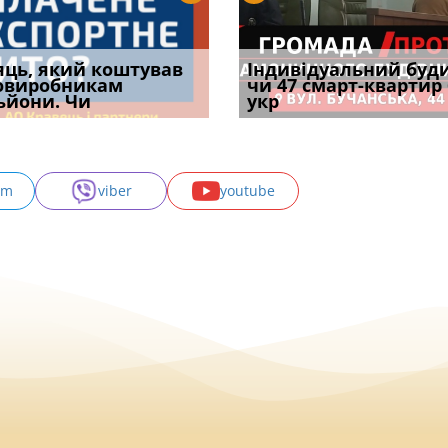
уд встановив для
яць, який коштував
Штраф ТЦК при зміні
Документи, на яких не
Огляд практики ВС від
Індивідуальний буд
Восьмий ААС фак
одування шкоди
овиробникам
місця проживання:
проставляється
Ростислава Кравця, що
чи 47 смарт-квартир
підтвердив, що 
с
ьйони. Чи
розбір судов
апостиль: пер
опублі
укр
може скас
am
viber
youtube