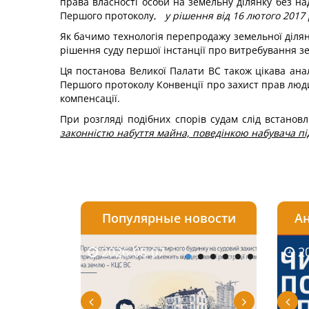
права власності особи на земельну ділянку без на
Першого протоколу,
у рішення від 16 лютого 2017
Як бачимо технологія перепродажу земельної ділян
рішення суду першої інстанції про витребування з
Ця постанова Великої Палати ВС також цікава ана
Першого протоколу Конвенції про захист прав люд
компенсації.
При розгляді подібних спорів судам слід встано
законністю набуття майна, поведінкою набувача під
Популярные новости
Ан
2026-08-07
2026-08-03
2026-
20