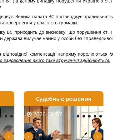
вання. ( в даному випадку порушення Україною ст.1
)
цьовує. Велика палата ВС підтверджує правильність
) та повернення у власність громади.
мку ВС приходить до висновку, що порушення ст. 1
и держава вилучає майно у особи без справедливої
ня відповідної компенсації напряму корелюються
із
ю задоволення якого таке втручання здійснюється.
Судебные решения
2026-08-06
2026-08-04
2026-07-03
2026-08-07
2026-08-05
2026-08-04
2026-06-08
2026-08-0