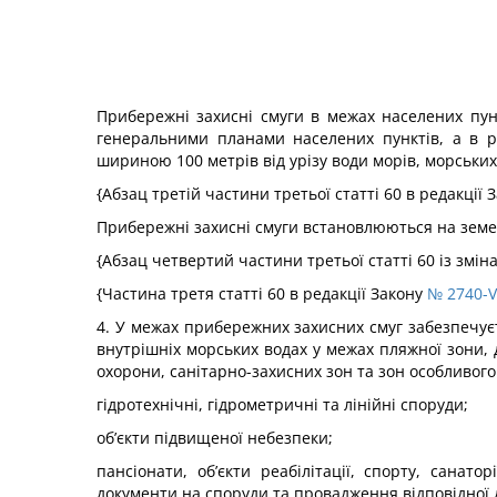
Прибережні захисні смуги в межах населених пун
генеральними планами населених пунктів, а в ра
шириною 100 метрів від урізу води морів, морських з
{Абзац третій частини третьої статті 60 в редакції 
Прибережні захисні смуги встановлюються на земель
{Абзац четвертий частини третьої статті 60 із змі
{Частина третя статті 60 в редакції Закону
№ 2740-VI
4. У межах прибережних захисних смуг забезпечує
внутрішніх морських водах у межах пляжної зони, д
охорони, санітарно-захисних зон та зон особливог
гідротехнічні, гідрометричні та лінійні споруди;
об’єкти підвищеної небезпеки;
пансіонати, об’єкти реабілітації, спорту, санат
документи на споруди та провадження відповідної д