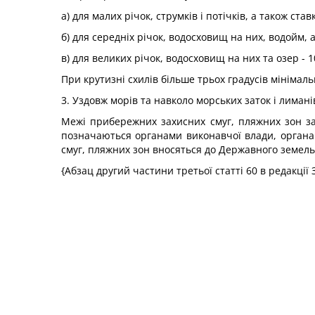
а) для малих річок, струмків і потічків, а також ста
б) для середніх річок, водосховищ на них, водойм, 
в) для великих річок, водосховищ на них та озер - 1
При крутизні схилів більше трьох градусів мініма
3. Уздовж морів та навколо морських заток і лима
Межі прибережних захисних смуг, пляжних зон заз
позначаються органами виконавчої влади, органа
смуг, пляжних зон вносяться до Державного земель
{Абзац другий частини третьої статті 60 в редакції