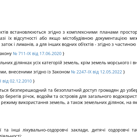
ктів встановлюються згідно з комплексними планами простор
зі їх відсутності або якщо містобудівною документацією ме
аток і лиманів, а для інших водних об’єктів - згідно з частиною 
Закону
№ 711-IX від 17.06.2020
}
них ділянках усіх категорій земель, крім земель морського і 
нами, внесеними згідно із Законом
№ 2247-IX від 12.05.2022
}
 від 02.12.2010
}
ться безперешкодний та безоплатний доступ громадян до узбере
о берегів річок, водойм та островів для загального водокорис
о режиму використання земель, а також земельних ділянок, на я
орії та інші лікувально-оздоровчі заклади, дитячі оздоровчі
іяльності;