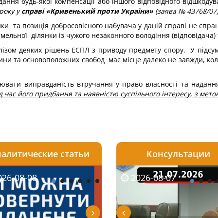
дання будь-якої компенсації або іншого відповідного відшкоду
 року у
справі «Кривенький проти України»
(заява № 43768/07
ки та позиція добросовісного набувача у даній справі не спра
емельної ділянки із чужого незаконного володіння (відповідача
лізом деяких рішень ЕСПЛ з приводу предмету спору. У підсу
ини та основоположних свобод має місце далеко не завжди, кол
влювати виправданість втручання у право власності та надан
 час його придбання та наявністю суспільного інтересу, з мето
алитические статьи
Консультации
08-06
26-08-08
2026-05-25
2026-08-06
2026-08-07
2026-08-07
2026-07-30