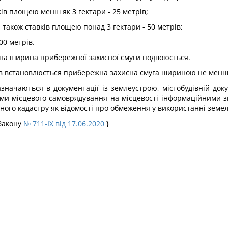
вків площею менш як 3 гектари - 25 метрів;
а також ставків площею понад 3 гектари - 50 метрів;
00 метрів.
льна ширина прибережної захисної смуги подвоюється.
нів встановлюється прибережна захисна смуга шириною не менше 
начаються в документації із землеустрою, містобудівній доку
ми місцевого самоврядування на місцевості інформаційними з
ного кадастру як відомості про обмеження у використанні земел
 Закону
№ 711-IX від 17.06.2020
}