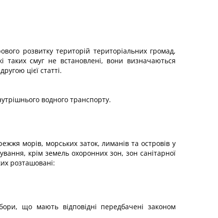
ового розвитку територій територіальних громад,
жі таких смуг не встановлені, вони визначаються
другою цієї статті.
внутрішнього водного транспорту.
жжя морів, морських заток, лиманів та островів у
тування, крім земель охоронних зон, зон санітарної
ких розташовані:
 табори, що мають відповідні передбачені законом