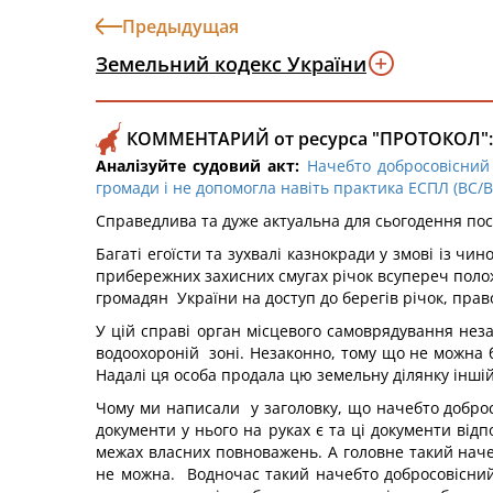
Предыдущая
Земельний кодекс України
КОММЕНТАРИЙ от ресурса "ПРОТОКОЛ":
Аналізуйте судовий акт:
Начебто добросовісний 
громади і не допомогла навіть практика ЕСПЛ (ВС/ВП
Справедлива та дуже актуальна для сьогодення пос
Багаті егоїсти та зухвалі казнокради у змові із ч
прибережних захисних смугах річок всупереч поло
громадян України на доступ до берегів річок, пра
У цій справі орган місцевого самоврядування неза
водоохороній зоні. Незаконно, тому що не можна б
Надалі ця особа продала цю земельну ділянку іншій 
Чому ми написали у заголовку, що начебто доброс
документи у нього на руках є та ці документи ві
межах власних повноважень. А головне такий наче
не можна. Водночас такий начебто добросовісни