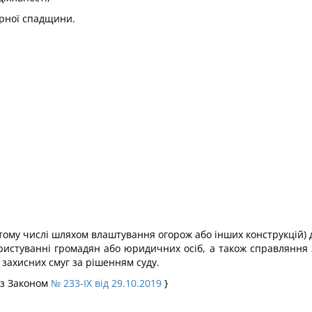
урної спадщини.
тому числі шляхом влаштування огорож або інших конструкцій) 
ристуванні громадян або юридичних осіб, а також справляння 
ахисних смуг за рішенням суду.
із Законом
№ 233-IX від 29.10.2019
}