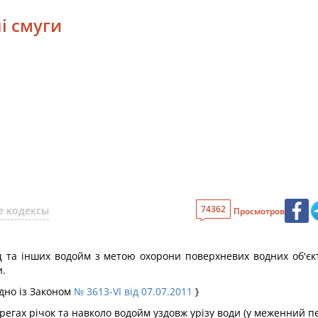
і смуги
74362
е кодексы
Просмотров
ищ та інших водойм з метою охорони поверхневих водних об'єкт
и.
ідно із Законом
№ 3613-VI від 07.07.2011
}
регах річок та навколо водойм уздовж урізу води (у меженний 