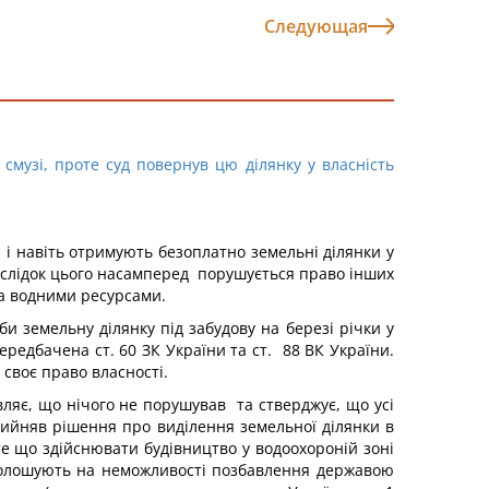
Следующая
смузі, проте суд повернув цю ділянку у власність
і і навіть отримують безоплатно земельні ділянки у
аслідок цього насамперед порушується право інших
та водними ресурсами.
и земельну ділянку під забудову на березі річки у
редбачена ст. 60 ЗК України та ст. 88 ВК України.
 своє право власності.
ляє, що нічого не порушував та стверджує, що усі
рийняв рішення про виділення земельної ділянки в
е що здійснювати будівництво у водоохороній зоні
голошують на неможливості позбавлення державою