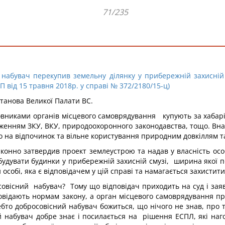
71/235
набувач перекупив земельну ділянку у прибережній захисній 
 від 15 травня 2018р. у справі № 372/2180/15-ц)
танова Великої Палати ВС.
иновниками органів місцевого самоврядування купують за хабар
женням ЗКУ, ВКУ, природоохоронного законодавства, тощо. Вн
во на відпочинок та вільне користування природним довкіллям 
конно затвердив проект землеустрою та надав у власність особ
удувати будинки у прибережній захисній смузі, ширина якої пе
особі, яка є відповідачем у цій справі та намагається захистити
овісний набувач? Тому що відповідач приходить на суд і заяв
дповідають нормам закону, а орган місцевого самоврядування п
бто добросовісний набувач божиться, що нічого не знав, про т
й набувач добре знає і посилається на рішення ЕСПЛ, які на