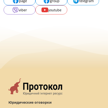
page
group
telegram
viber
youtube
Юридические оговорки