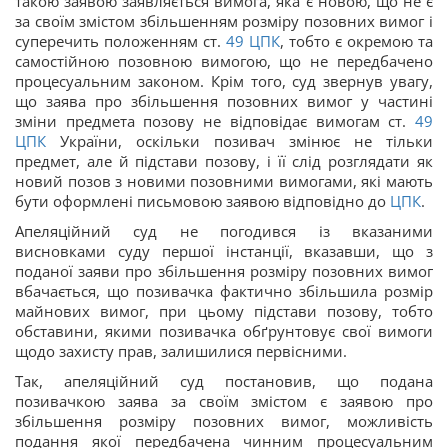
такою заявою заявляється вимога, яка є новою, що не є
за своїм змістом збільшенням розміру позовних вимог і
суперечить положенням ст.
49
ЦПК
, тобто є окремою та
самостійною позовною вимогою, що не передбачено
процесуальним законом. Крім того, суд звернув увагу,
що заява про збільшення позовних вимог у частині
зміни предмета позову не відповідає вимогам ст.
49
ЦПК
України, оскільки позивач змінює не тільки
предмет, але й підстави позову, і її слід розглядати як
новий позов з новими позовними вимогами, які мають
бути оформлені письмовою заявою відповідно до
ЦПК
.
Апеляційний суд не погодився із вказаними
висновками суду першої інстанції, вказавши, що з
поданої заяви про збільшення розміру позовних вимог
вбачається, що позивачка фактично збільшила розмір
майнових вимог, при цьому підстави позову, тобто
обставини, якими позивачка обґрунтовує свої вимоги
щодо захисту прав, залишилися первісними.
Так, апеляційний суд постановив, що подана
позивачкою заява за своїм змістом є заявою про
збільшення розміру позовних вимог, можливість
подання якої передбачена чинним процесуальним