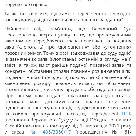
порушеного права.
Та як визначитися, що саме з переліченого необхідно
застосувати для досягнення поставленого завдання?
Найперше слід пам’ятати, що Верховний Суд
неодноразово звертав увагу на те, що процесуальним
законом не передбачено права позивача на подання
заяв (клопотань) про «доповнення» або «уточнення»
позовних вимог. Тому в разі надходження до суду однієї
із зазначених заяв (клопотань) останній з огляду на її
зміст, а також зміст раніше поданої позовної заяви та
конкретні обставини справи повинен розцінювати її як:
подання іншого (ще одного) позову, чи збільшення або
зменшення розміру позовних вимог, чи об’єднання
позовних вимог, чи зміну предмета або підстав позову.
При цьому при поданні вказаних заяв (клопотань)
позивач має дотримуватися правил вчинення
відповідної процесуальної дії, недодержання яких тягне
за собою процесуальні наслідки, передбачені
ЦПК
(постанова Верховного Суду у складі Об’єднаної палати
Касаційного цивільного суду від 1 листопада 2021 року
у справі
№ 405/3360/17
(провадження № 61-