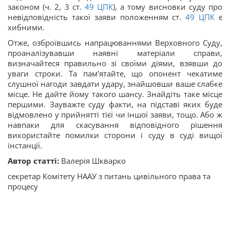
законом (ч. 2, 3 ст.
49
ЦПК
), а тому висновки суду про
невідповідність такої заяви положенням ст.
49
ЦПК
є
хибними.
Отже, озброївшись напрацюваннями Верховного Суду,
проаналізувавши наявні матеріали справи,
визначайтеся правильно зі своїми діями, взявши до
уваги строки. Та пам’ятайте, що опонент чекатиме
слушної нагоди завдати удару, знайшовши ваше слабке
місце. Не дайте йому такого шансу. Знайдіть таке місце
першими. Зауважте суду факти, на підставі яких буде
відмовлено у прийнятті тієї чи іншої заяви, тощо. Або ж
навпаки для скасування відповідного рішення
використайте помилки сторони і суду в суді вищої
інстанції.
Автор статті:
Валерія Шкварко
секретар Комітету НААУ з питань цивільного права та
процесу