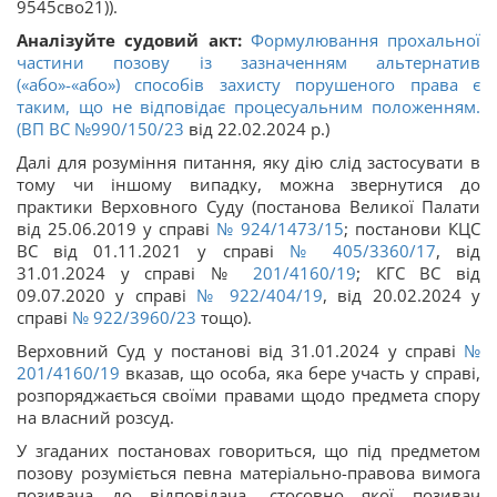
9545сво21)).
Аналізуйте судовий акт:
Формулювання прохальної
частини позову із зазначенням альтернатив
(«або»-«або») способів захисту порушеного права є
таким, що не відповідає процесуальним положенням.
(ВП ВС
№990/150/23
від 22.02.2024 р.)
Далі для розуміння питання, яку дію слід застосувати в
тому чи іншому випадку, можна звернутися до
практики Верховного Суду (постанова Великої Палати
від 25.06.2019 у справі
№ 924/1473/15
; постанови КЦС
ВС від 01.11.2021 у справі
№ 405/3360/17
, від
31.01.2024 у справі №
201/4160/19
; КГС ВС від
09.07.2020 у справі
№ 922/404/19
, від 20.02.2024 у
справі
№ 922/3960/23
тощо).
Верховний Суд у постанові від 31.01.2024 у справі
№
201/4160/19
вказав, що особа, яка бере участь у справі,
розпоряджається своїми правами щодо предмета спору
на власний розсуд.
У згаданих постановах говориться, що під предметом
позову розуміється певна матеріально-правова вимога
позивача до відповідача, стосовно якої позивач