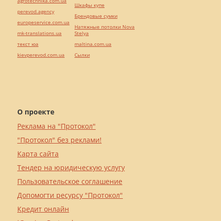
agrotechnika.com.ua
Шкафы купе
perevod.agency
Брендовые сумки
europeservice.com.ua
Натяжные потолки Nova
mk-translations.ua
Stelya
текст юа
maltina.com.ua
kievperevod.com.ua
Cылки
О проекте
Реклама на "Протокол"
"Протокол" без реклами!
Карта сайта
Тендер на юридическую услугу
Пользовательское соглашение
Допомогти ресурсу "Протокол"
Кредит онлайн