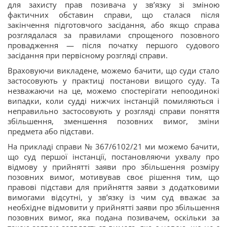
для захисту прав позивача у зв’язку зі зміною
фактичних обставин справи, що сталася після
закінчення підготовчого засідання, або якщо справа
розглядалася за правилами спрощеного позовного
провадження — після початку першого судового
засідання при первісному розгляді справи.
Враховуючи викладене, можемо бачити, що суди стало
застосовують у практиці постанови вищого суду. Та
незважаючи на це, можемо спостерігати непоодинокі
випадки, коли судді нижчих інстанцій помиляються і
неправильно застосовують у розгляді справи поняття
збільшення, зменшення позовних вимог, зміни
предмета або підстави.
На прикладі справи № 367/6102/21 ми можемо бачити,
що суд першої інстанції, постановляючи ухвалу про
відмову у прийнятті заяви про збільшення розміру
позовних вимог, мотивував своє рішення тим, що
правові підстави для прийняття заяви з додатковими
вимогами відсутні, у зв’язку із чим суд вважає за
необхідне відмовити у прийнятті заяви про збільшення
позовних вимог, яка подана позивачем, оскільки за