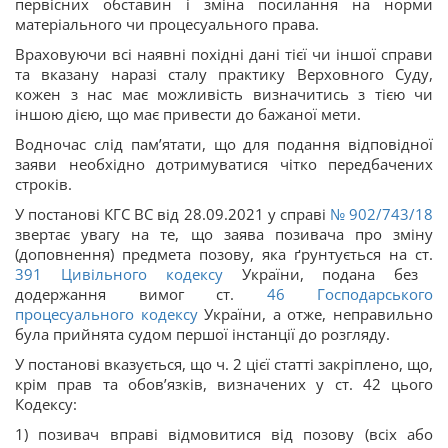
первісних обставин і зміна посилання на норми
матеріального чи процесуального права.
Враховуючи всі наявні похідні дані тієї чи іншої справи
та вказану наразі сталу практику Верховного Суду,
кожен з нас має можливість визначитись з тією чи
іншою дією, що має привести до бажаної мети.
Водночас слід пам’ятати, що для подання відповідної
заяви необхідно дотримуватися чітко передбачених
строків.
У постанові КГС ВС від 28.09.2021 у справі
№ 902/743/18
звертає увагу на те, що заява позивача про зміну
(доповнення) предмета позову, яка ґрунтується на ст.
391
Цивільного кодексу
України, подана без
додержання вимог ст.
46
Господарського
процесуального кодексу
України, а отже, неправильно
була прийнята судом першої інстанції до розгляду.
У постанові вказується, що ч. 2 цієї статті закріплено, що,
крім прав та обов’язків, визначених у ст. 42 цього
Кодексу:
1) позивач вправі відмовитися від позову (всіх або