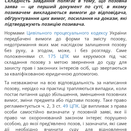
Складність завдання полягає в тому, що позовна
заява — це перший документ по суті, в якому
позивачем викладаються вимоги до відповідача,
обґрунтування цих вимог, посилання на докази, які
підтверджують позицію позивача.
Нормами
Цивільного процесуального кодексу
України
передбачені вимоги до форми та змісту позову,
недотримання яких має наслідком залишення позову
без руху, а згодом, може, і без розгляду. Саме
положеннями ст.
175
ЦПК
ми керуємося під час
складання позову з метою звернення до суду для
захисту прав і законних інтересів осіб, що звертаються
за кваліфікованою юридичною допомогою.
Та незважаючи на всю відповідальність за написання
позову, нерідко на практиці трапляються випадки, коли
постає питання щодо збільшення, зменшення позовних
вимог, зміни предмета або підстави позову. Таке право
регламентується ч. 2, 3 ст.
49
ЦПК
. Це випливає з права
особи самостійно визначати у позовній заяві, яке її
право чи охоронюваний законом інтерес порушено
особою, до якої пред’явлено позов, і зазначати, які саме
дії необхідно вчинити суду для відновлення