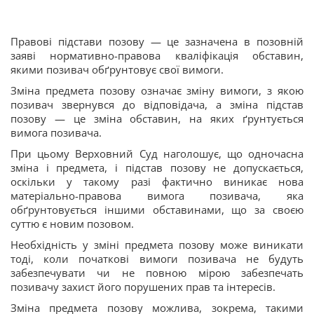
Правові підстави позову — це зазначена в позовній
заяві нормативно-правова кваліфікація обставин,
якими позивач обґрунтовує свої вимоги.
Зміна предмета позову означає зміну вимоги, з якою
позивач звернувся до відповідача, а зміна підстав
позову — це зміна обставин, на яких ґрунтується
вимога позивача.
При цьому Верховний Суд наголошує, що одночасна
зміна і предмета, і підстав позову не допускається,
оскільки у такому разі фактично виникає нова
матеріально-правова вимога позивача, яка
обґрунтовується іншими обставинами, що за своєю
суттю є новим позовом.
Необхідність у зміні предмета позову може виникати
тоді, коли початкові вимоги позивача не будуть
забезпечувати чи не повною мірою забезпечать
позивачу захист його порушених прав та інтересів.
Зміна предмета позову можлива, зокрема, такими