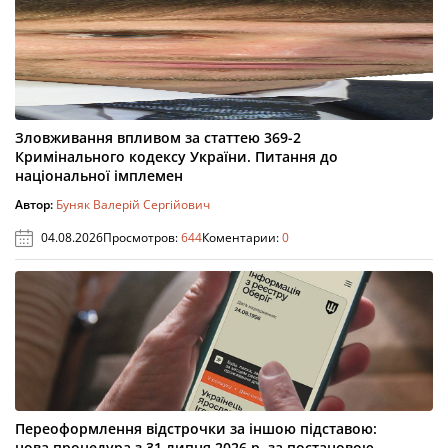
Зловживання впливом за статтею 369-2
Кримінального кодексу України. Питання до
національної імплемен
Автор:
Буняк Валерій Сергійович
04.08.2026
Просмотров:
644
Коментарии:
0
Переоформлення відстрочки за іншою підставою:
нова процедура з 31 липня 2026 р. за постановою