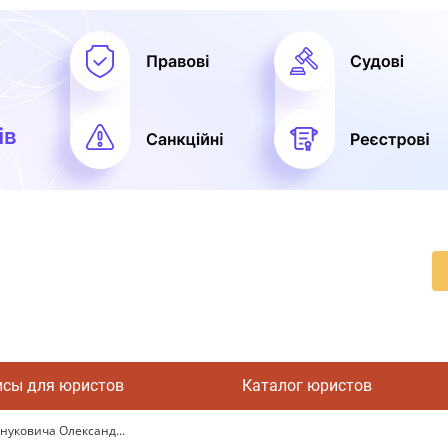
исы для юристов
Каталог юристов
уковича Олександ...