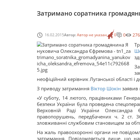
Затримано соратника громадян
0
276
16.02.2015
Автор:
Автор не указан
0
Т
Ш
зд
З
з
неофіційний керівник Луганської області і
З приводу затримання
Віктор Шокін
заявив 
«У суботу, 14 лютого, працівниками Генер
безпеки України була проведена спецоперац
Верховній Раді України Олександра 
правопорушень, передбачених ч. 2 ст. 36
зловживанні службовим становищем за обтя
На жаль правоохоронні органи не повідомл
затримання. Повідомляється лише, що н