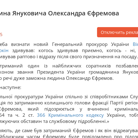
ина Януковича Олександра Єфремова
Отключить рекл
5
реба визнати новий Генеральний прокурор України
Ві
окін
здивував: когось здивував приємно, когось - ні,
ивував раптово і відразу після свого призначення на посаду.
атриманий один із найближчих соратників позбавле
аконом звання Президента України громадянина Януко
 до речі дуже заможна людина Олександр Єфремов.
наступне:
альної прокуратури України спільно зі співробітниками Сл
ія по затриманню колишнього голови фракції Партії регіон
Єфремова, який підозрюється у вчиненні кримінал
4 та ч. 2 ст.
366
Кримінального кодексу
України, тоб
жуючих обставин та службовому підробленні.»
яють, де саме був затриманий Єфремов і як він відреагува
айближчим часом Єфремову буде повідомлено про підоз