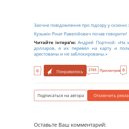
Заочне повідомлення про підозру у скоєнні 
Кузьмін Рінат Равелійович почав говорити!
Читайте інтерв’ю:
Андрей Портной: «На 
долларов, я их перевёл на карту и пол
арестованы и не заблокированы.»
0
2765
0
Просмотров
Понравилось
Подписаться на автора
Отключить рекла
Оставьте Ваш комментарий: