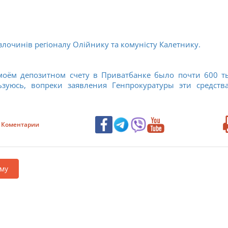
злочинів регіоналу Олійнику та комуністу Калетнику.
моём депозитном счету в Приватбанке было почти 600 т
ьзуюсь, вопреки заявления Генпрокуратуры эти средств
Коментарии
му