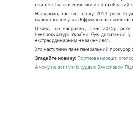
вчиненні зазначених злочинів та обраний с
Нагадаємо, що ще влітку 2014 року Служ
народного депутата Єфремова на причетність 
Цікаво, що наприкінці січня 2015р. року
Генпрокуратурі України був допитаний у 
екстраординарним не закінчився.
Хто наступний пане генеральний прокурор 
Згадайте новину:
Портнова нарешті оголос
А чому не встигли із суддею Вячеславом Під