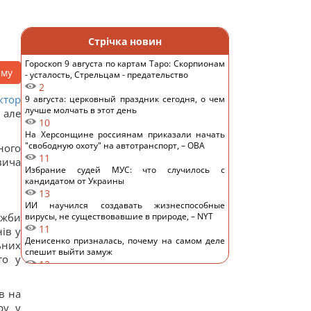
Стрічка новин
Гороскоп 9 августа по картам Таро: Скорпионам
аму
- усталость, Стрельцам - предательство
2
ктор
9 августа: церковный праздник сегодня, о чем
лучше молчать в этот день
 але
10
На Херсонщине россиянам приказали начать
"свободную охоту" на автотранспорт, – ОВА
ного
11
вича
Избрание судей МУС: что случилось с
кандидатом от Украины
13
ИИ научился создавать жизнеспособные
ужби
вирусы, не существовавшие в природе, – NYT
11
ів у
Денисенко призналась, почему на самом деле
ьних
спешит выйти замуж
то у
12
Зачем опытные хозяйки кладут фольгу в
холодильник: простой домашний лайфхак
в на
14
ру у