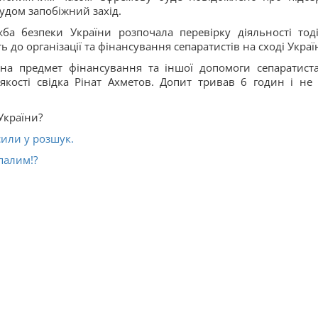
удом запобіжний захід.
ба безпеки України розпочала перевірку діяльності тод
до організації та фінансування сепаратистів на сході Украї
 на предмет фінансування та іншої допомоги сепаратист
якості свідка Рінат Ахметов. Допит тривав 6 годин і не
України?
или у розшук.
палим!?