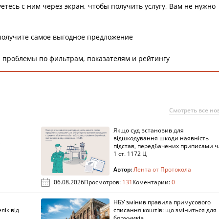
етесь с ним через экран, чтобы получить услугу, Вам не нужно
получите самое выгодное предложение
 проблемы по фильтрам, показателям и рейтингу
Смотреть все но
Якщо суд встановив для
а
відшкодування шкоди наявність
підстав, передбачених приписами ч
1 ст. 1172 Ц
Автор:
Лента от Протокола
06.08.2026
Просмотров:
131
Коментарии:
0
НБУ змінив правила примусового
лік від
списання коштів: що зміниться для
боржників