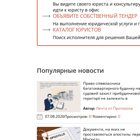
Вы видите своего юриста и консультиру
идти к юристу в офис
ОБЪЯВИТЕ СОБСТВЕННЫЙ ТЕНДЕР
На выполнение юридической услуги и 
КАТАЛОГ ЮРИСТОВ
Поиск исполнителя для решения Вашей
Популярные новости
Право співвласника
багатоквартирного будинку н
судовий захист прибудинкової
території не залежить в
Автор:
Лента от Протокола
07.08.2026
Просмотров:
81
Коментарии:
0
Документи, на яких не
проставляється апостиль: пере
Мін’юсту