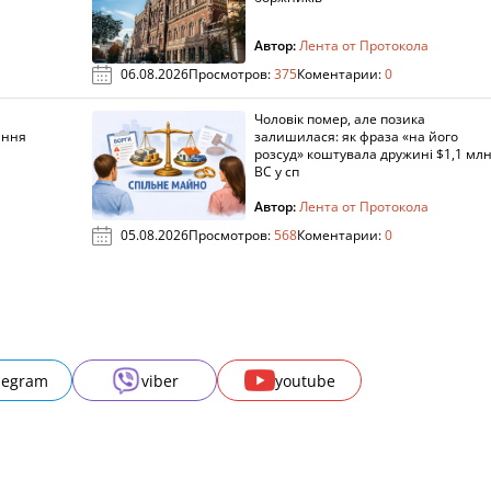
Автор:
Лента от Протокола
06.08.2026
Просмотров:
375
Коментарии:
0
Чоловік помер, але позика
ання
залишилася: як фраза «на його
розсуд» коштувала дружині $1,1 млн
ВС у сп
Автор:
Лента от Протокола
05.08.2026
Просмотров:
568
Коментарии:
0
legram
viber
youtube