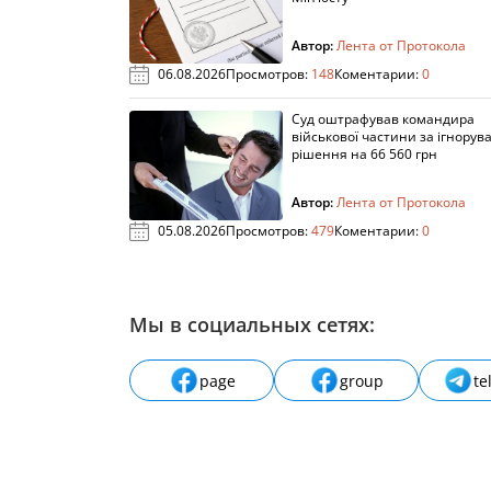
Автор:
Лента от Протокола
06.08.2026
Просмотров:
148
Коментарии:
0
Суд оштрафував командира
військової частини за ігнорув
рішення на 66 560 грн
Автор:
Лента от Протокола
05.08.2026
Просмотров:
479
Коментарии:
0
Мы в социальных сетях:
page
group
te