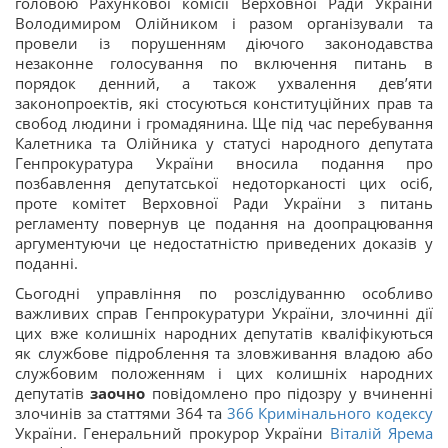
головою Рахункової комісії Верховної Ради України
Володимиром Олійником і разом організували та
провели із порушенням діючого законодавства
незаконне голосування по включення питань в
порядок денний, а також ухвалення дев’яти
законопроектів, які стосуються конституційних прав та
свобод людини і громадянина. Ще під час перебування
Калетника та Олійника у статусі народного депутата
Генпрокуратура України вносила подання про
позбавлення депутатської недоторканості цих осіб,
проте комітет Верховної Ради України з питань
регламенту повернув це подання на доопрацювання
аргументуючи це недостатністю приведених доказів у
поданні.
Сьогодні управління по розслідуванню особливо
важливих справ Генпрокуратури України, злочинні дії
цих вже колишніх народних депутатів кваліфікуються
як службове підроблення та зловживання владою або
службовим положенням і цих колишніх народних
депутатів
заочно
повідомлено про підозру у вчиненні
злочинів за статтями 364 та
366
Кримінального кодексу
України. Генеральний прокурор України
Віталій Ярема