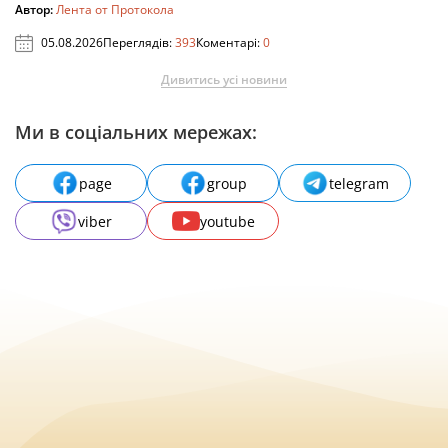
Автор:
Лента от Протокола
05.08.2026
Переглядів:
393
Коментарі:
0
Дивитись усі новини
Ми в соціальних мережах:
page
group
telegram
viber
youtube