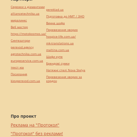
Сережки з діамантами
pereklad.ua
alliancetechnika.ua
Підготовка до НМТ / ЗНО
миралинкс
Винна шафа
Веб мастер
Перевезення хворих
https://motokosmos.ua/
hospice-life.com.ua/
Синтезатори
mk-translations.ua
perevod.agency
maltina.com.ua
agrotechnika.com.ua
Шафи купе
europeservice.com.ua
Брендові сумки
текст юа
Натяжні стелі Nova Stelya
Посилання
Перевезення хворих за
kievperevod.com.ua
кордон
Про проект
Реклама на "Протокол"
"Протокол" без реклами!