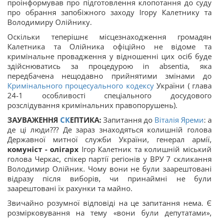
проінформував про підготовлення клопотання до суду
про обрання запобіжного заходу Ігору Калетнику та
Володимиру Олійнику.
Оскільки теперішнє місцезнаходження громадян
Калетника та Олійника офіційно не відоме та
кримінальне провадження у відношенні цих осіб буде
здійснюватись за процедурою in absentia, яка
передбачена нещодавно прийнятими змінами до
Кримінального процесуального кодексу
України ( глава
24-1 особливості спеціального досудового
розслідування кримінальних правопорушень).
ЗАУВАЖЕННЯ
СК
ЕПТИКА:
Запитання до
Віталія Яреми
: а
де ці люди??? Де зараз знаходяться колишній голова
Державної митної служби України, генерал армії,
комуніст - олігарх
Ігор Калетник та колишній міський
голова Черкас, спікер партії регіонів у ВРУ 7 скликання
Володимир Олійник. Чому вони не були заарештовані
відразу після виборів, чи принаймні не були
заарештовані їх рахунки та майно.
Звичайно розумної відповіді на це запитання нема. Є
розмірковування на тему «вони були депутатами»,