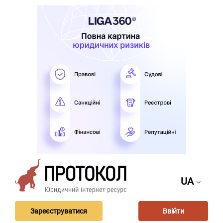
UA
Зареєструватися
Ввійти