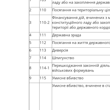
ладу або на захоплення держав
2
110
Посягання на територіальну ціл
Фінансування дій, вчинених з 
3
110-2
конституційного ладу або захо
території або державного корд
4
111
Державна зрада
5
112
Посягання на життя державного
6
113
Диверсія
7
114
Шпигунство
Перешкоджання законній діяльн
8
114-1
військових формувань
9
115
Умисне вбивство
Умисне вбивство, вчинене в с