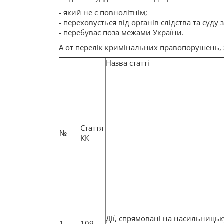
- який не є повнолітнім;
- переховується від органів слідства та суду
- перебуває поза межами України.
А от перелік кримінальних правопорушень,
Назва статті
Стаття
№
КК
Дії, спрямовані на насильниць
1
109