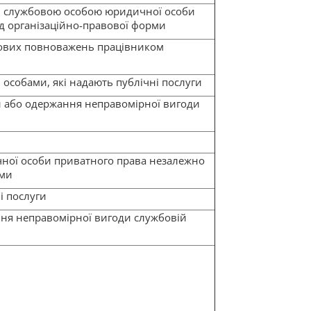
 службовою особою юридичної особи
д організаційно-правової форми
ових повноважень працівником
собами, які надають публічні послуги
и або одержання неправомірної вигоди
чної особи приватного права незалежно
рми
і послуги
ння неправомірної вигоди службовій