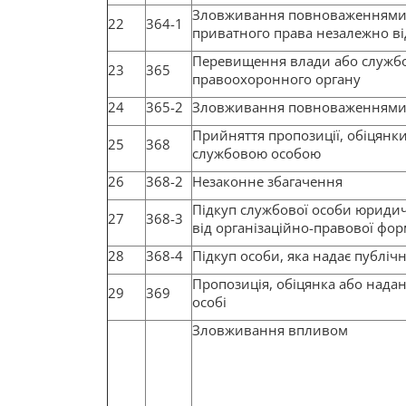
Зловживання повноваженнями
22
364-1
приватного права незалежно ві
Перевищення влади або служб
23
365
правоохоронного органу
24
365-2
Зловживання повноваженнями о
Прийняття пропозиції, обіцянк
25
368
службовою особою
26
368-2
Незаконне збагачення
Підкуп службової особи юриди
27
368-3
від організаційно-правової фо
28
368-4
Підкуп особи, яка надає публічн
Пропозиція, обіцянка або нада
29
369
особі
Зловживання впливом