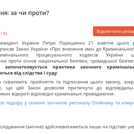
я: за чи проти?
Відключити рекл
4145
резидент України Петро Порошенко 21 жовтня цього 
дписав Закон України «Про внесення змін до Кримінальног
римінального процесуального кодексів України 
ини проти основ національної безпеки, громадської безпек
і започатковується практика заочного криміналь
ться від слідства і суду
.
м схвалюють прийняття та підписання цього закону, зокр
, що цей Закон дозволяє притягнути до відповідальн
 яких відкриті відповідні кримінальні провадження.
о підозру у скоєнні злочинів регіоналу Олійнику та комун
слідування (заочне) здійснюватиметься лише на підставі ух