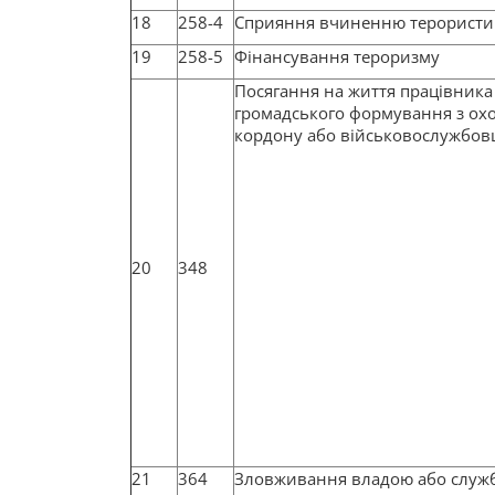
18
258-4
Сприяння вчиненню терористи
19
258-5
Фінансування тероризму
Посягання на життя працівника
громадського формування з охо
кордону або військовослужбов
20
348
21
364
Зловживання владою або служ