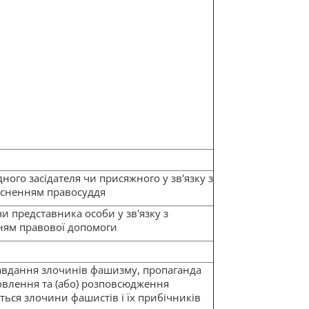
ного засідателя чи присяжного у зв'язку з
дійсненням правосуддя
и представника особи у зв'язку з
нням правової допомоги
авдання злочинів фашизму, пропаганда
товлення та (або) розповсюдження
ться злочини фашистів і їх прибічників