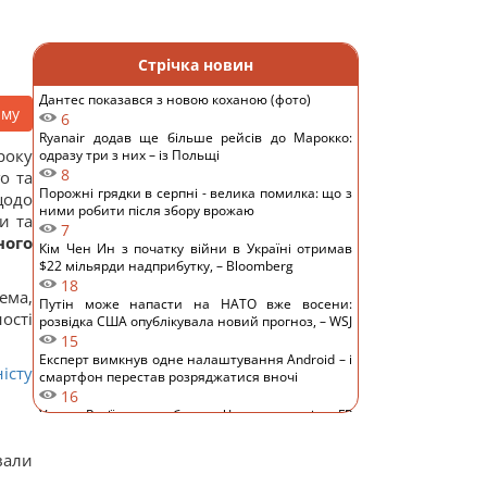
Стрічка новин
Дантес показався з новою коханою (фото)
аму
6
Ryanair додав ще більше рейсів до Марокко:
року
одразу три з них – із Польщі
8
о та
Порожні грядки в серпні - велика помилка: що з
щодо
ними робити після збору врожаю
и та
7
ного
Кім Чен Ин з початку війни в Україні отримав
$22 мільярди надприбутку, – Bloomberg
18
ема,
Путін може напасти на НАТО вже восени:
ості
розвідка США опублікувала новий прогноз, – WSJ
15
Експерт вимкнув одне налаштування Android – і
істу
смартфон перестав розряджатися вночі
16
Удари Росії по кораблях у Чорному морі: у FP
розкрили наслідки
16
вали
У чому полягає користь волоських горіхів для