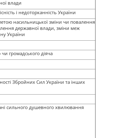
ної влади
існість і недоторканність України
метою насильницької зміни чи повалення
плення державної влади, зміни меж
ону України
 чи громадського діяча
ості Збройних Сил України та інших
тані сильного душевного хвилювання