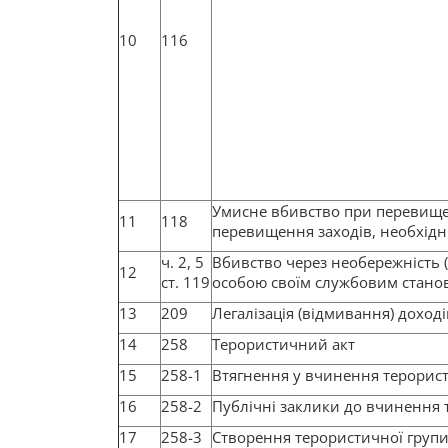
10
116
Умисне вбивство при перевищен
11
118
перевищення заходів, необхід
ч. 2, 5
Вбивство через необережність
12
ст. 119
особою своїм службовим стано
13
209
Легалізація (відмивання) дохо
14
258
Терористичний акт
15
258-1
Втягнення у вчинення терорист
16
258-2
Публічні заклики до вчинення 
17
258-3
Створення терористичної групи 