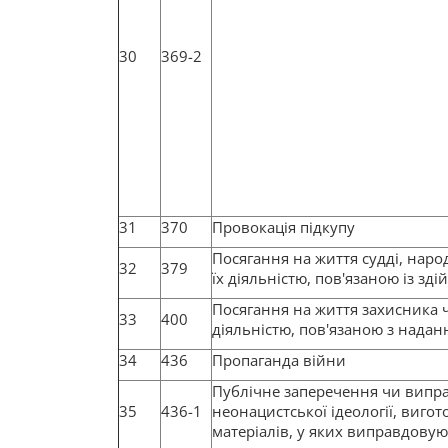
30
369-2
31
370
Провокація підкупу
Посягання на життя судді, народ
32
379
їх діяльністю, пов'язаною із з
Посягання на життя захисника ч
33
400
діяльністю, пов'язаною з нада
34
436
Пропаганда війни
Публічне заперечення чи випр
35
436-1
неонацистської ідеології, виго
матеріалів, у яких виправдовую