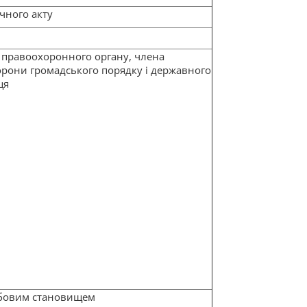
чного акту
 правоохоронного органу, члена
рони громадського порядку і державного
ця
бовим становищем