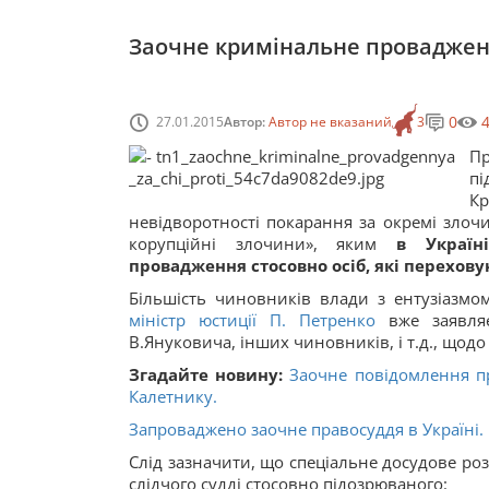
Заочне кримінальне провадженн
0
27.01.2015
Автор:
Автор не вказаний
3
П
пі
К
невідворотності покарання за окремі злоч
корупційні злочини», яким
в Україн
провадження стосовно осіб, які переховую
Більшість чиновників влади з ентузіазмо
міністр юстиції П. Петренко
вже заявляє
В.Януковича, інших чиновників, і т.д., щодо
Згадайте новину:
Заочне повідомлення пр
Калетнику.
Запроваджено заочне правосуддя в Україні.
Слід зазначити, що спеціальне досудове роз
слідчого судді стосовно підозрюваного: