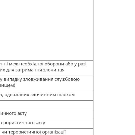
ні меж необхідної оборони або у разі
них для затримання злочинця
 (у випадку зловживання службовою
вищем)
дів, одержаних злочинним шляхом
ичного акту
терористичного акту
чи терористичної організації