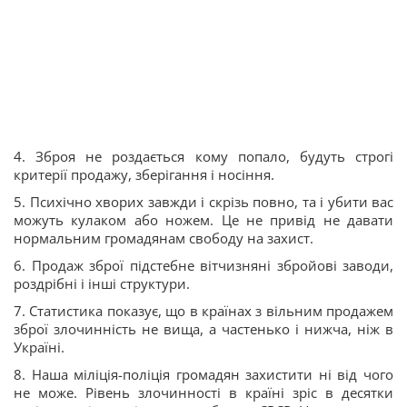
4. Зброя не роздається кому попало, будуть строгі
критерії продажу, зберігання і носіння.
5. Психічно хворих завжди і скрізь повно, та і убити вас
можуть кулаком або ножем. Це не привід не давати
нормальним громадянам свободу на захист.
6. Продаж зброї підстебне вітчизняні збройові заводи,
роздрібні і інші структури.
7. Статистика показує, що в країнах з вільним продажем
зброї злочинність не вища, а частенько і нижча, ніж в
Україні.
8. Наша міліція-поліція громадян захистити ні від чого
не може. Рівень злочинності в країні зріс в десятки