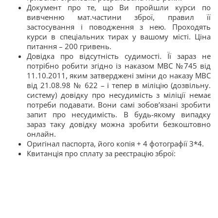
Документ про те, що Ви пройшли курси по
вивченню мат.частини зброї, правил її
застосування і поводження з нею. Проходять
курси в спеціальних тирах у вашому місті. Ціна
питання – 200 гривень.
Довідка про відсутність судимості. Її зараз не
потрібно робити згідно із наказом МВС №745 від
11.10.2011, яким затверджені зміни до наказу МВС
від 21.08.98 № 622 – і тепер в міліцію (дозвільну.
систему) довідку про несудимість з міліції немає
потреби подавати. Вони самі зобов’язані зробити
запит про несудимість. В будь-якому випадку
зараз таку довідку можна зробити безкоштовно
онлайн.
Оригінал паспорта, його копія + 4 фотографії 3*4.
Квитанція про сплату за реєстрацію зброї: