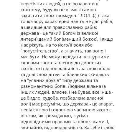
пересічних людей, а не роздавати її
кожному, будучи не в змозі самою
захистити своїх громадян." ЛОЛ :):):) Така
точка зору характерна навіть не для рабів,
а швидше для православних рабів:
держава - це такий Богом (з великої
литери) даний бог (менший божок), і якщо
нас ріжуть, на то його/її воля або
"попустітєльство", а значить, так воно і
має бути. Не можу передати цензурними
словами своє ставлення до двоногих
скотів, які відповідальність за свою долю
та долі своїх дітей та близьких скидають
на "уявних друзів" типу держави та
разноманітних богів. Людина вільна (а
інших людей, власне, і не буває, все інше -
це бидло, худоба, позбавлена власної
волі) має розуміти, що держава - це апарат,
невід'ємною і головною частиною якого є
він сам, як громадянин, з усіма
відповідними правами та обов'язками. І,
звичайно, відповідальністю. За себе і свою