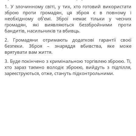
1. У злочинному світі, у тих, хто готовий використати
зброю проти громадян, ця зброя є в повному і
необхідному об’ємі. Зброї немає тільки у чесних
громадян, які виявляються беззбройними проти
бандитів, насильників та вбивць.
2. Громадяни отримають додаткові гарантії своєї
безпеки. Зброя – знаряддя вбивства, яке може
врятувати вам життя.
3. Буде покінчено з кримінальною торгівлею зброєю. Ті,
хто зараз таємно володіє зброєю, вийдуть з підпілля,
зареєструються, отже, стануть підконтрольними.