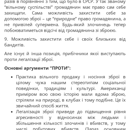
разів в порівнянні з тим, що було в СРСР. У так званому
“вільному суспільстві” громадянин має право сам себе
захищати. Сама можливість захистити себе за
допомогою зброї – це “природне” право громадянина, а
не привілей супермена. Будь-який злочинець тепер
побоюватиметься відсічі від громадянина зі зброєю.
9. Можливість захистити себе і своїх близьких від
бандитів.
Але існує й інша позиція, прибічники якої виступають
проти легалізації зброї.
Основні аргументи “ПРОТИ”:
Практика вільного продажу і носіння зброї в
цілому чужа нашим стереотипам соціальної
поведінки, традиціям і культурі. Американці
приміром всю свою історію мали вдома зброю,
стріляли на природі, в клубах і тому подібне. Це їх
звичайний спосіб життя.
Легалізація зброї приведе до підвищення рівня
агресивності у відносинах між людьми і
збільшення кількості злочинів і вбивств, у тому
числі побутових вбивств. (Зараз основним