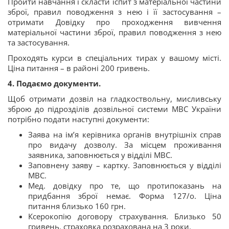
Пройти навчання і скласти іспит з матеріальної частини
зброї, правил поводження з нею і її застосування –
отримати Довідку про проходження вивчення
матеріальної частини зброї, правил поводження з нею
та застосування.
Проходять курси в спеціальних тирах у вашому місті.
Ціна питання – в районі 200 гривень.
4. Подаємо документи.
Щоб отримати дозвіл на гладкоствольну, мисливську
зброю до підрозділів дозвільної системи МВС України
потрібно подати наступні документи:
Заява на ім’я керівника органів внутрішніх справ
про видачу дозволу. За місцем проживання
заявника, заповнюється у відділі МВС.
Заповнену заяву – картку. Заповнюється у відділі
МВС.
Мед. довідку про те, що протипоказань на
придбання зброї немає. Форма 127/о. Ціна
питання близько 160 грн.
Ксерокопію договору страхування. Близько 50
гривень. страховка розрахована на 3 роки.