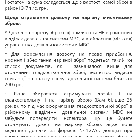
І остаточна сума складається ще з вартості самої зброї в
районі 3-7 тис. грн.
Щодо отримання дозволу на нарізну мисливську
зброю:
* Дозвіл на нарізну зброю оформляється НЕ в районних
відділах дозвільної системи МВС, а в обласних (міських)
управліннях дозвільної системи МВС.
* Для оформлення дозволу на право придбання,
носіння і зберігання нарізної зброї подається такий же
список документів, як і зазначалося вище для
отримання гладкоствольної зброї, інспектор видасть
квитанції на оплату послуг дозвільної системи близько
200 грн;
* Якщо збираєтеся отримувати дозвіл і на
гладкоствольну, і на нарізну зброю (Вам більше 25
років), то під час оформлення гладкоствольної зброї в
районному відділенні дозвільної системи МВС не
забудьте попередити інспектора, що ще будете
отримувати дозвіл на нарізну зброю, адже копії
медичної довідки за формою №127/о, довідки про
проходження вивчення матеріальної частини зброї і