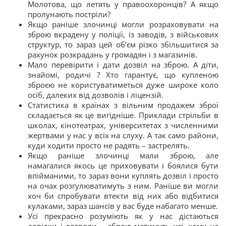
Молотова, що летять у правоохоронців? А якщо
пролунають постріли?
Якщо раніше злочинці могли розраховувати на
зброю вкрадену у поліції, із заводів, з військових
структур, то зараз цей об’єм різко збільшитися за
рахунок розкрадань у громадян і з магазинів.
Мало перевірити і дати дозвіл на зброю. А діти,
знайомі, родичі ? Хто гарантує, що купленою
зброєю не користуватиметься дуже широке коло
осіб, далеких від дозволів і ліцензій.
Статистика в країнах з вільним продажем зброї
складається як це вигідніше. Приклади стрільби в
школах, кінотеатрах, університетах з численними
жертвами у нас у всіх на слуху. А так само райони,
куди ходити просто не радять – застрелять.
Якщо раніше злочинці мали зброю, але
намагалися якось це приховувати і боялися бути
впійманими, то зараз вони куплять дозвіл і просто
на очах розгулюватимуть з ним. Раніше ви могли
хоч би спробувати втекти від них або відбитися
кулаками, зараз шансів у вас буде набагато менше.
Усі прекрасно розуміють як у нас дістаються
довідки і дозволи – зброю матимуть усі, кому це