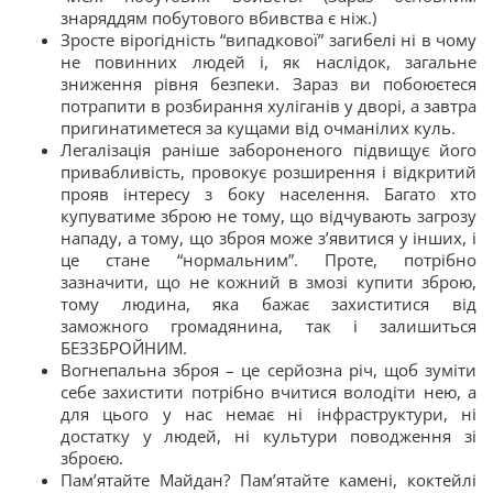
знаряддям побутового вбивства є ніж.)
Зросте вірогідність “випадкової” загибелі ні в чому
не повинних людей і, як наслідок, загальне
зниження рівня безпеки. Зараз ви побоюєтеся
потрапити в розбирання хуліганів у дворі, а завтра
пригинатиметеся за кущами від очманілих куль.
Легалізація раніше забороненого підвищує його
привабливість, провокує розширення і відкритий
прояв інтересу з боку населення. Багато хто
купуватиме зброю не тому, що відчувають загрозу
нападу, а тому, що зброя може з’явитися у інших, і
це стане “нормальним”. Проте, потрібно
зазначити, що не кожний в змозі купити зброю,
тому людина, яка бажає захиститися від
заможного громадянина, так і залишиться
БЕЗЗБРОЙНИМ.
Вогнепальна зброя – це серйозна річ, щоб зуміти
себе захистити потрібно вчитися володіти нею, а
для цього у нас немає ні інфраструктури, ні
достатку у людей, ні культури поводження зі
зброєю.
Пам’ятайте Майдан? Пам’ятайте камені, коктейлі