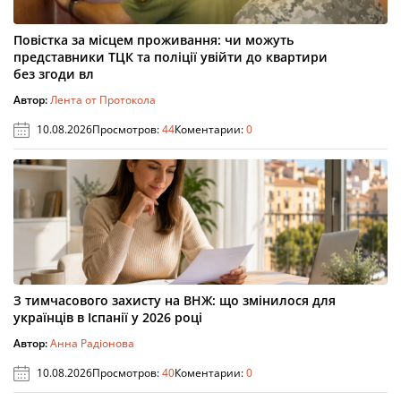
Повістка за місцем проживання: чи можуть
представники ТЦК та поліції увійти до квартири
без згоди вл
Автор:
Лента от Протокола
10.08.2026
Просмотров:
44
Коментарии:
0
З тимчасового захисту на ВНЖ: що змінилося для
українців в Іспанії у 2026 році
Автор:
Анна Радіонова
10.08.2026
Просмотров:
40
Коментарии:
0