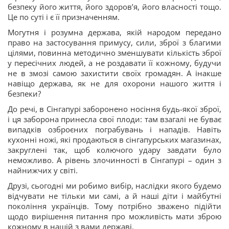
безпеку його життя, його здоров’я, його власності тощо.
Це по суті і є її призначенням.
Могутня і розумна держава, якій народом передано
право на застосування примусу, сили, зброї з благими
цілями, повинна методично зменшувати кількість зброї
у пересічних людей, а не роздавати її кожному, будучи
не в змозі самою захистити своїх громадян. А інакше
навіщо держава, як не для охорони нашого життя і
безпеки?
До речі, в Сінгапурі заборонено носіння будь-якої зброї,
і ця заборона принесла свої плоди: там взагалі не буває
випадків озброєних пограбувань і нападів. Навіть
кухонні ножі, які продаються в сінгапурських магазинах,
закруглені так, щоб колючого удару завдати було
неможливо. А рівень злочинності в Сінгапурі – один з
найнижчих у світі.
Друзі, сьогодні ми робимо вибір, наслідки якого будемо
відчувати не тільки ми самі, а й наші діти і майбутні
покоління українців. Тому потрібно зважено підійти
щодо вирішення питання про можливість мати зброю
кожному в нашій з вами державі.