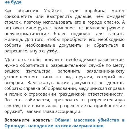
не буде
Как объяснил Учайкин, пуля карабина может
срикошетить или выстрелить дальше, чем ожидает
стрелок, поэтому использовать его в городе опасно. А
вот охотничье ружье, помповое, не помповое ружье и
полуавтоматические более подходят для защиты
жилища. Для того, чтобы приобрести его, необходимо
собрать необходимые документы и обратиться в
разрешительную службу.
"Для того, чтобы получить необходимые разрешение,
нужно обратиться к разрешительной службе по месту
вашего жительства, заполнить заявление-анкету
установленного типа на вид оружия, который вы
выбрали. Вам скажут, какие документы вы должны
собрать: справка об образовании, медицинская справка
и полис о страховании гражданской ответственности.
Все это собирается, приносится в разрешительную
службу, они вам выдают разрешение на приобретение
оружия", - заявил глава ассоциации.
Вспомните новость:
Обама: массовое убийство в
Орландо - нападение на всех американцев