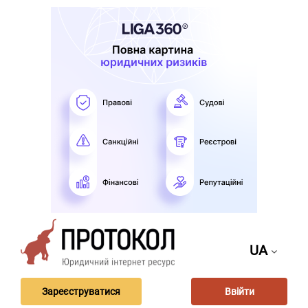
UA
Зареєструватися
Ввійти