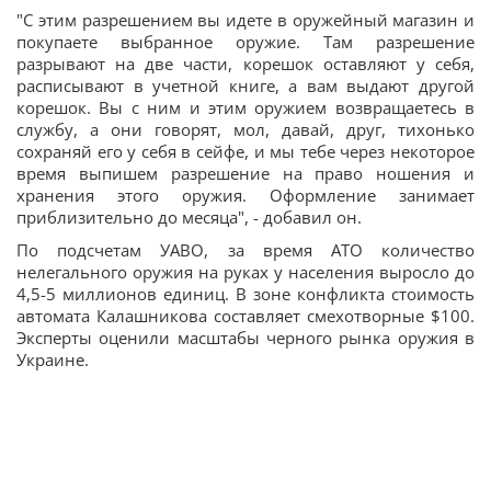
"С этим разрешением вы идете в оружейный магазин и
покупаете выбранное оружие. Там разрешение
разрывают на две части, корешок оставляют у себя,
расписывают в учетной книге, а вам выдают другой
корешок. Вы с ним и этим оружием возвращаетесь в
службу, а они говорят, мол, давай, друг, тихонько
сохраняй его у себя в сейфе, и мы тебе через некоторое
время выпишем разрешение на право ношения и
хранения этого оружия. Оформление занимает
приблизительно до месяца", - добавил он.
По подсчетам УАВО, за время АТО количество
нелегального оружия на руках у населения выросло до
4,5-5 миллионов единиц. В зоне конфликта стоимость
автомата Калашникова составляет смехотворные $100.
Эксперты оценили масштабы черного рынка оружия в
Украине.