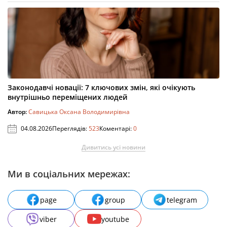
Законодавчі новації: 7 ключових змін, які очікують
внутрішньо переміщених людей
Автор:
Савицька Оксана Володимирівна
04.08.2026
Переглядів:
523
Коментарі:
0
Дивитись усі новини
Ми в соціальних мережах:
page
group
telegram
viber
youtube