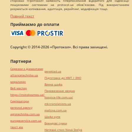
сторінках «Протокол» наявність гіперпосилання відкритого для індексації
пошуковими системами на protocol.ua обов`язкове. Під використанням
розуміється копіювання, адаптація, рерайтинг, модифікація тощо.
Повний текст
Приймаємо до оплати
Copyright © 2014-2026 «Протокол». Всі права захищені.
Партнери
Сережки з діамантами
pereklad.ua
alliancetechnika.ua
Підготовка до НМТ / ЗНО
миралинкс
Винна шафа
Веб мастер
Перевезення хворих
https://motokosmos.ua/
hospice-life.com.ua/
Синтезатори
mk-translations.ua
perevod.agency
maltina.com.ua
agrotechnika.com.ua
Шафи купе
europeservice.com.ua
Брендові сумки
текст юа
Натяжні стелі Nova Stelya