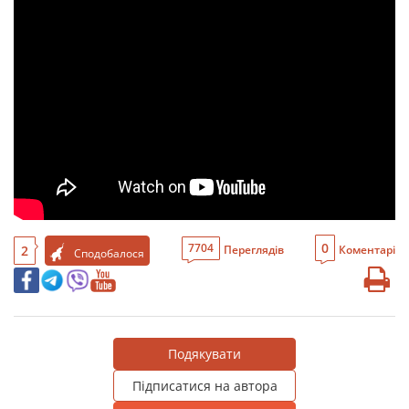
0
7704
2
Переглядів
Коментарі
Сподобалося
Подякувати
Підписатися на автора