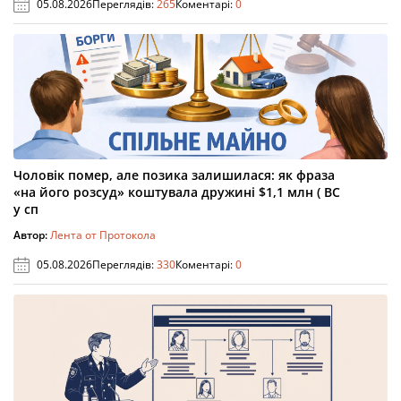
05.08.2026
Переглядів:
265
Коментарі:
0
Чоловік помер, але позика залишилася: як фраза
«на його розсуд» коштувала дружині $1,1 млн ( ВС
у сп
Автор:
Лента от Протокола
05.08.2026
Переглядів:
330
Коментарі:
0