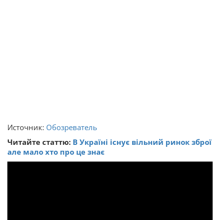
Источник:
Обозреватель
Читайте статтю:
В Україні існує вільний ринок зброї
але мало хто про це знає