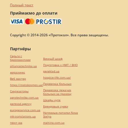
Полный текст
Приймаємо до оплати
Copyright © 2014-2026 «Протокол». Все права защищены.
Партнёры
Серьги с
Винный шкаф
бриллиантами
Подготовка к НМТ / ВНО
alliancetechnika.ua
pereklad.ua
миралинкс
hospice-life.com.ua/
Веб мастер
Перевозка больных
https://motokosmos.ua/
Перевозка лежачих
Синтезаторы
больных за границу
agrotechnika.com.ua
Шкафы купе
perevod.agency
Брендовые сумки
europeservice.com.ua
Натяжные потолки Nova
mk-translations.ua
Stelya
текст юа
maltina.com.ua