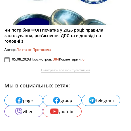
Чи потрібна ФОП печатка у 2026 році: правила
застосування, роз'яснення ДПС та відповіді на
головні з
Автор:
Лента от Протокола
05.08.2026
Просмотров:
384
Коментарии:
0
Смотреть все консультации
Мы в социальных сетях:
page
group
telegram
viber
youtube