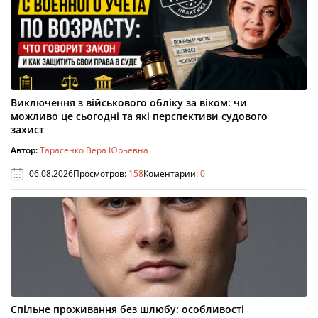
Виключення з військового обліку за віком: чи
можливо це сьогодні та які перспективи судового
захист
Автор:
Тарасенко Вера Юрьевна
06.08.2026
Просмотров:
158
Коментарии:
0
Спільне проживання без шлюбу: особливості