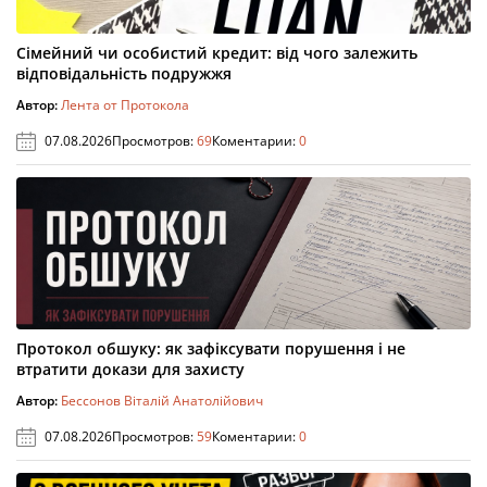
Сімейний чи особистий кредит: від чого залежить
відповідальність подружжя
Автор:
Лента от Протокола
07.08.2026
Просмотров:
69
Коментарии:
0
Протокол обшуку: як зафіксувати порушення і не
втратити докази для захисту
Автор:
Бессонов Віталій Анатолійович
07.08.2026
Просмотров:
59
Коментарии:
0