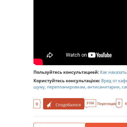
Пользуйтесь консультацией:
Как наказат
Користуйтесь консультацією:
Вред от каф
шуму, перепланировкам, антисанитарии, сам
0
3106
0
Переглядів
К
Сподобалося