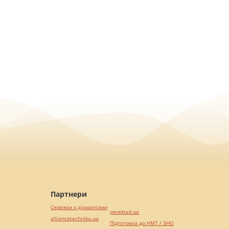
Партнери
Сережки з діамантами
pereklad.ua
alliancetechnika.ua
Підготовка до НМТ / ЗНО