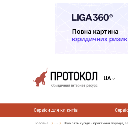
UA
Сервіси для клієнтів
Серві
...
Головна
Шумлять сусіди - практичні поради, за