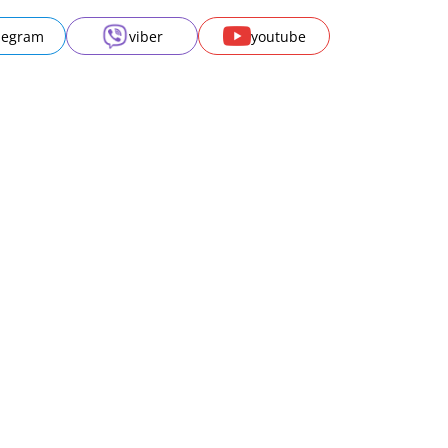
legram
viber
youtube