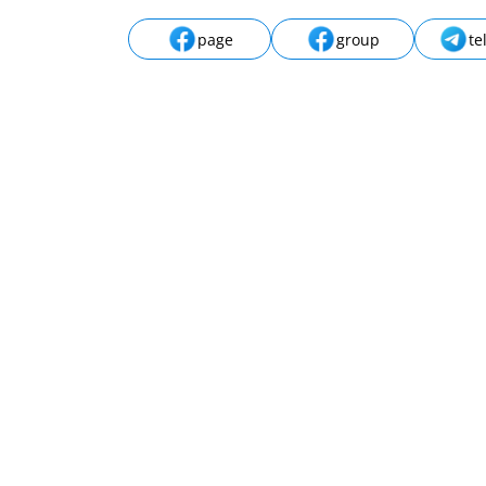
page
group
te