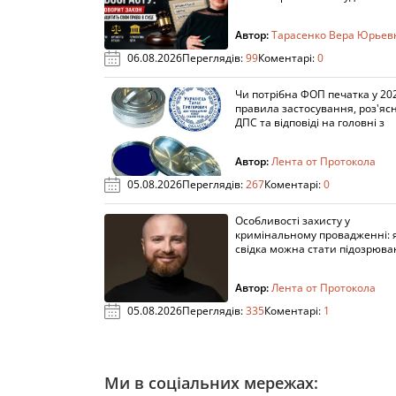
Автор:
Тарасенко Вера Юрьев
06.08.2026
Переглядів:
99
Коментарі:
0
Чи потрібна ФОП печатка у 202
правила застосування, роз'яс
ДПС та відповіді на головні з
Автор:
Лента от Протокола
05.08.2026
Переглядів:
267
Коментарі:
0
Особливості захисту у
кримінальному провадженні: я
свідка можна стати підозрюв
Автор:
Лента от Протокола
05.08.2026
Переглядів:
335
Коментарі:
1
Ми в соціальних мережах: