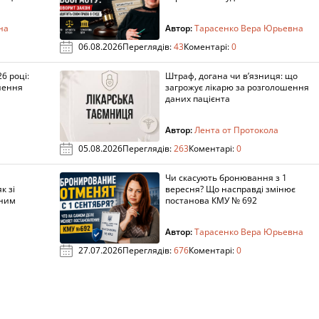
на
Автор:
Тарасенко Вера Юрьевна
06.08.2026
Переглядів:
43
Коментарі:
0
6 році:
Штраф, догана чи в’язниця: що
нення
загрожує лікарю за розголошення
даних пацієнта
Автор:
Лента от Протокола
05.08.2026
Переглядів:
263
Коментарі:
0
Чи скасують бронювання з 1
к зі
вересня? Що насправді змінює
аним
постанова КМУ № 692
Автор:
Тарасенко Вера Юрьевна
27.07.2026
Переглядів:
676
Коментарі:
0