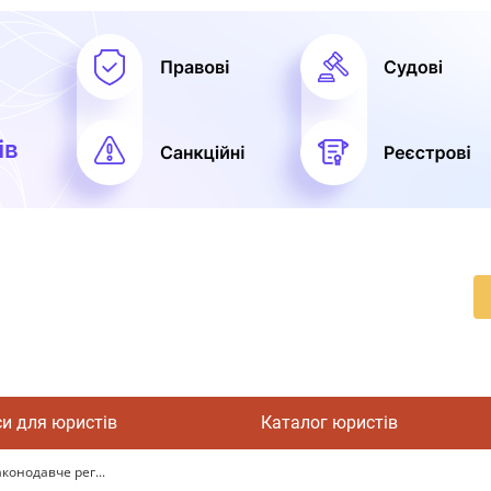
си для юристів
Каталог юристів
конодавче рег...