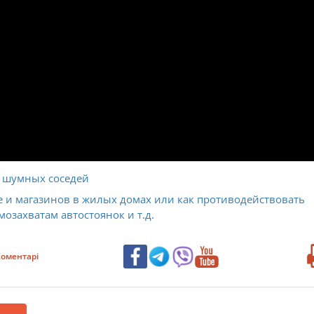
ь шумных соседей
е и магазинов в жилых домах или как противодействовать
озахватам автостоянок и т.д.
оментарі