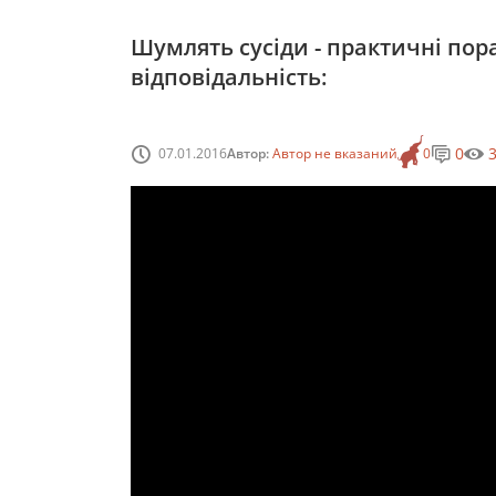
Шумлять сусіди - практичні пор
відповідальність:
0
07.01.2016
Автор:
Автор не вказаний
0