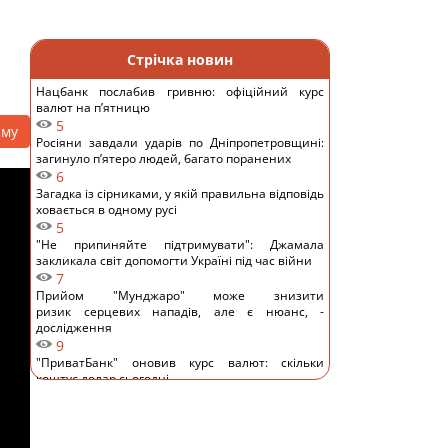
Стрічка новин
Нацбанк послабив гривню: офіційний курс
валют на п’ятницю
5
аму
Росіяни завдали ударів по Дніпропетровщині:
загинуло пʼятеро людей, багато поранених
6
Загадка із сірниками, у якій правильна відповідь
ховається в одному русі
5
"Не припиняйте підтримувати": Джамала
закликала світ допомогти Україні під час війни
7
Прийом "Мунджаро" може знизити
ризик серцевих нападів, але є нюанс, -
дослідження
9
"ПриватБанк" оновив курс валют: скільки
коштує долар сьогодні
10
Телескоп на Гаваях зафіксував нові загадкові
явища на поверхні Сонця
12