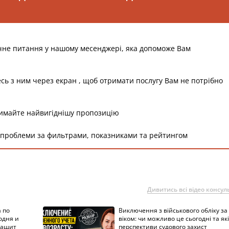
чне питання у нашому месенджері, яка допоможе Вам
есь з ним через екран , щоб отримати послугу Вам не потрібно
римайте найвигіднішу пропозицію
 проблеми за фильтрами, показниками та рейтингом
Дивитись всі відео консуль
 по
Виключення з військового обліку за
одня и
віком: чи можливо це сьогодні та які
защит
перспективи судового захист