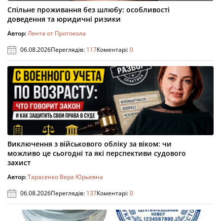
Спільне проживання без шлюбу: особливості
доведення та юридичні ризики
Автор:
Лента от Протокола
06.08.2026
Переглядів:
117
Коментарі:
0
Виключення з військового обліку за віком: чи
можливо це сьогодні та які перспективи судового
захист
Автор:
Тарасенко Вера Юрьевна
06.08.2026
Переглядів:
137
Коментарі:
0