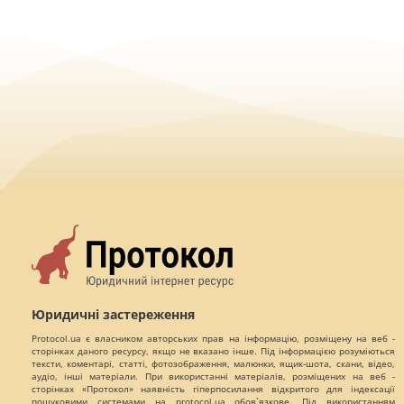
Юридичні застереження
Protocol.ua є власником авторських прав на інформацію, розміщену на веб -
сторінках даного ресурсу, якщо не вказано інше. Під інформацією розуміються
тексти, коментарі, статті, фотозображення, малюнки, ящик-шота, скани, відео,
аудіо, інші матеріали. При використанні матеріалів, розміщених на веб -
сторінках «Протокол» наявність гіперпосилання відкритого для індексації
пошуковими системами на protocol.ua обов`язкове. Під використанням