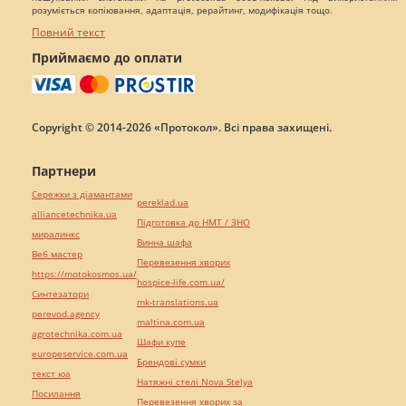
розуміється копіювання, адаптація, рерайтинг, модифікація тощо.
Повний текст
Приймаємо до оплати
Copyright © 2014-2026 «Протокол». Всі права захищені.
Партнери
Сережки з діамантами
pereklad.ua
alliancetechnika.ua
Підготовка до НМТ / ЗНО
миралинкс
Винна шафа
Веб мастер
Перевезення хворих
https://motokosmos.ua/
hospice-life.com.ua/
Синтезатори
mk-translations.ua
perevod.agency
maltina.com.ua
agrotechnika.com.ua
Шафи купе
europeservice.com.ua
Брендові сумки
текст юа
Натяжні стелі Nova Stelya
Посилання
Перевезення хворих за