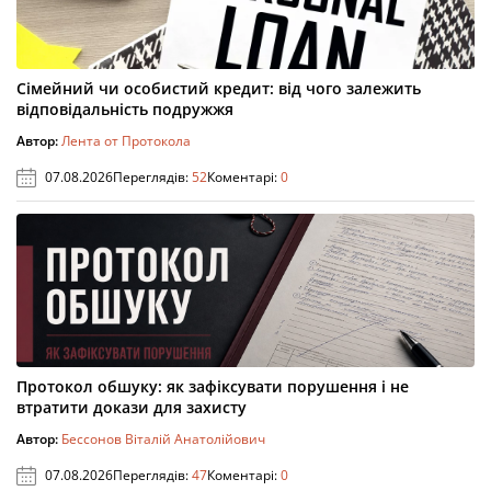
Сімейний чи особистий кредит: від чого залежить
відповідальність подружжя
Автор:
Лента от Протокола
07.08.2026
Переглядів:
52
Коментарі:
0
Протокол обшуку: як зафіксувати порушення і не
втратити докази для захисту
Автор:
Бессонов Віталій Анатолійович
07.08.2026
Переглядів:
47
Коментарі:
0