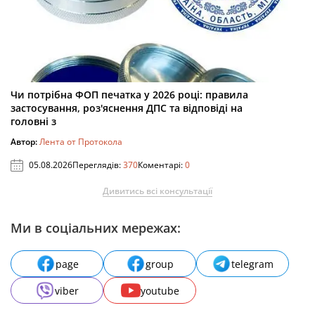
Чи потрібна ФОП печатка у 2026 році: правила
застосування, роз'яснення ДПС та відповіді на
головні з
Автор:
Лента от Протокола
05.08.2026
Переглядів:
370
Коментарі:
0
Дивитись всі консультації
Ми в соціальних мережах:
page
group
telegram
viber
youtube