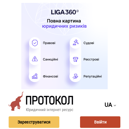
UA
Зареєструватися
Ввійти