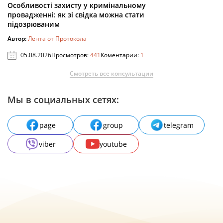
Особливості захисту у кримінальному
провадженні: як зі свідка можна стати
підозрюваним
Автор:
Лента от Протокола
05.08.2026
Просмотров:
441
Коментарии:
1
Смотреть все консультации
Мы в социальных сетях:
page
group
telegram
viber
youtube