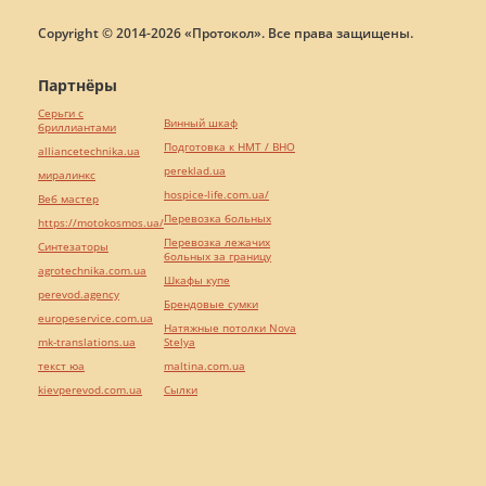
Copyright © 2014-2026 «Протокол». Все права защищены.
Партнёры
Серьги с
Винный шкаф
бриллиантами
Подготовка к НМТ / ВНО
alliancetechnika.ua
pereklad.ua
миралинкс
hospice-life.com.ua/
Веб мастер
Перевозка больных
https://motokosmos.ua/
Перевозка лежачих
Синтезаторы
больных за границу
agrotechnika.com.ua
Шкафы купе
perevod.agency
Брендовые сумки
europeservice.com.ua
Натяжные потолки Nova
mk-translations.ua
Stelya
текст юа
maltina.com.ua
kievperevod.com.ua
Cылки