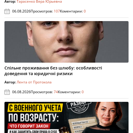
Автор:
Тарасенко Вера Юрьевна
06.08.2026
Просмотров:
107
Коментарии:
0
Спільне проживання без шлюбу: особливості
доведення та юридичні ризики
Автор:
Лента от Протокола
06.08.2026
Просмотров:
74
Коментарии:
0