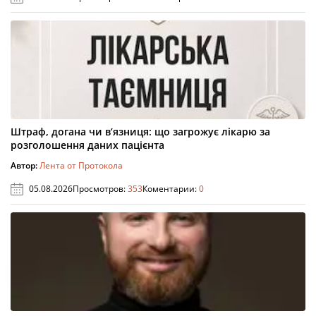
Штраф, догана чи в’язниця: що загрожує лікарю за
розголошення даних пацієнта
Автор:
Лента от Протокола
05.08.2026
Просмотров:
353
Коментарии:
0