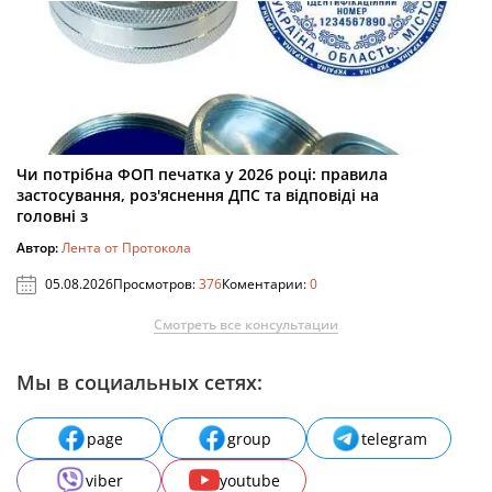
Чи потрібна ФОП печатка у 2026 році: правила
застосування, роз'яснення ДПС та відповіді на
головні з
Автор:
Лента от Протокола
05.08.2026
Просмотров:
376
Коментарии:
0
Смотреть все консультации
Мы в социальных сетях:
page
group
telegram
viber
youtube