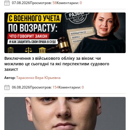
07.08.2026
Просмотров:
58
Коментарии:
0
Виключення з військового обліку за віком: чи
можливо це сьогодні та які перспективи судового
захист
Автор:
Тарасенко Вера Юрьевна
06.08.2026
Просмотров:
154
Коментарии:
0