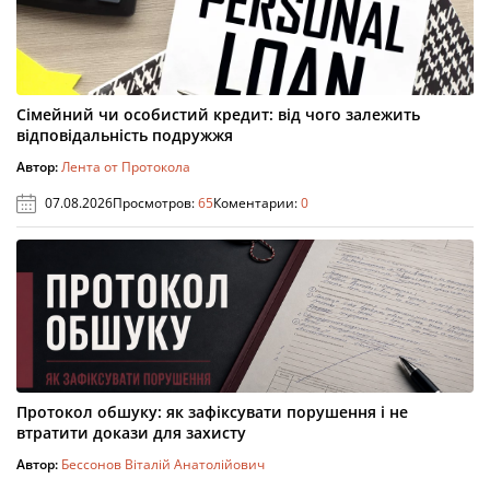
Сімейний чи особистий кредит: від чого залежить
відповідальність подружжя
Автор:
Лента от Протокола
07.08.2026
Просмотров:
65
Коментарии:
0
Протокол обшуку: як зафіксувати порушення і не
втратити докази для захисту
Автор:
Бессонов Віталій Анатолійович