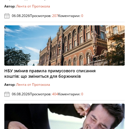
Автор:
Лента от Протокола
06.08.2026
Просмотров:
207
Коментарии:
0
НБУ змінив правила примусового списання
коштів: що зміниться для боржників
Автор:
Лента от Протокола
06.08.2026
Просмотров:
404
Коментарии:
0