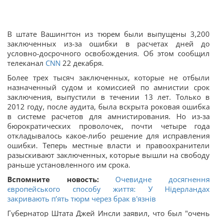
В штате Вашингтон из тюрем были выпущены 3,200
заключенных из-за ошибки в расчетах дней до
условно-досрочного освобождения. Об этом сообщил
телеканал
CNN
22 декабря.
Более трех тысяч заключенных, которые не отбыли
назначенный судом и комиссией по амнистии срок
заключения, выпустили в течении 13 лет. Только в
2012 году, после аудита, была вскрыта роковая ошибка
в системе расчетов для амнистирования. Но из-за
бюрократических проволочек, почти четыре года
откладывалось какое-либо решение для исправления
ошибки. Теперь местные власти и правоохранители
разыскивают заключенных, которые вышли на свободу
раньше установленного им срока.
Вспомните новость:
Очевидне досягнення
європейського способу життя: У Нідерландах
закривають п’ять тюрм через брак в'язнів
Губернатор Штата Джей Инсли заявил, что был "очень