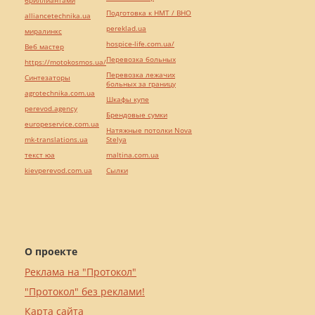
бриллиантами
Подготовка к НМТ / ВНО
alliancetechnika.ua
pereklad.ua
миралинкс
hospice-life.com.ua/
Веб мастер
Перевозка больных
https://motokosmos.ua/
Перевозка лежачих
Синтезаторы
больных за границу
agrotechnika.com.ua
Шкафы купе
perevod.agency
Брендовые сумки
europeservice.com.ua
Натяжные потолки Nova
mk-translations.ua
Stelya
текст юа
maltina.com.ua
kievperevod.com.ua
Cылки
О проекте
Реклама на "Протокол"
"Протокол" без реклами!
Карта сайта