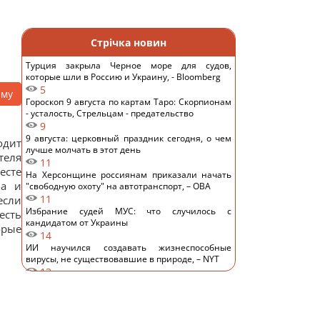
Стрічка новин
Турция закрыла Черное море для судов,
которые шли в Россию и Украину, - Bloomberg
5
аму
Гороскоп 9 августа по картам Таро: Скорпионам
- усталость, Стрельцам - предательство
9
9 августа: церковный праздник сегодня, о чем
одит
лучше молчать в этот день
теля
11
есте
На Херсонщине россиянам приказали начать
ла и
"свободную охоту" на автотранспорт, – ОВА
11
если
Избрание судей МУС: что случилось с
сть
кандидатом от Украины
орые
14
ИИ научился создавать жизнеспособные
вирусы, не существовавшие в природе, – NYT
13
Денисенко призналась, почему на самом деле
спешит выйти замуж
12