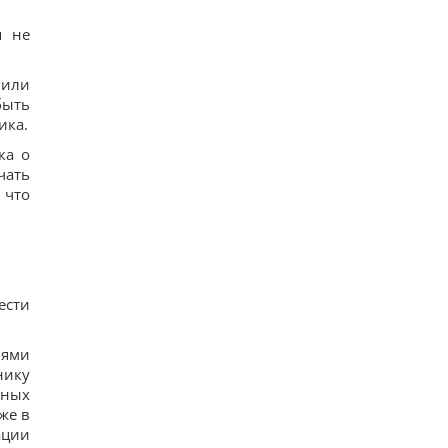
я не
 или
быть
ика.
ка о
чать
 что
ести
иями
нику
нных
же в
ации