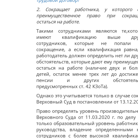
трудовой договор?
2. Сокращает работника, у которого 
преимущественное право при сокращ
остаться на работе.
Такими сотрудниками являются те,кот
имеют квалификацию выше дру
сотрудников, которые не попали 
сокращение, а если квалификация равна
работодатель должен определить нет ли др
обстоятельств, которые дают ему преимуще
остаться на работе (наличие двух и бо
детей, остаток менее трех лет до достиж
пенсии и других обстоятельс
предусмотренных ст. 42 КЗоТа).
Однако это учитывается только в случае с
Верховный Суд в постановлении от 13.12.20
Право определять уровень производительн
Верховного Суда от 11.03.2020 г. по делу
только образовательный уровень работника
руководства, владение определенными
сотрудников с более высокой квалифика