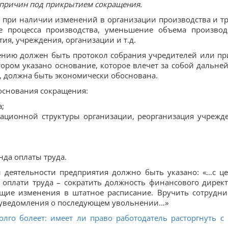
 причин под прикрытием сокращения.
 при наличии изменений в организации производства и тр
е процесса производства, уменьшение объема производ
я, учреждения, организации и т.д.
нию должен быть протокол собрания учредителей или пр
ором указано основание, которое влечет за собой дальне
, должна быть экономически обоснована.
основания сокращения:
;
зационной структуры организации, реорганизация учрежд
да оплаты труда.
й деятельности предприятия должно быть указано: «…с ц
оплати труда – сократить должность финансового директ
ющие изменения в штатное расписание. Вручить сотрудни
 уведомления о последующем увольнении…»
олго болеет: имеет ли право работодатель расторгнуть с