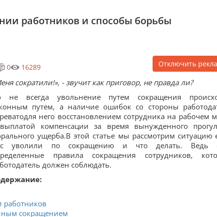
нии работников и способы борьбы
Отключить рекл
0
16289
еня сократили!», - звучит как приговор, не правда ли?
о не всегда увольнение путем сокращения происх
конным путем, а наличие ошибок со стороны работода
реватодля него восстановлением сотрудника на рабочем м
 выплатой компенсации за время вынужденного прогу
рального ущерба.В этой статье мы рассмотрим ситуацию 
ас уволили по сокращению и что делать. Ведь е
пределенные правила сокращения сотрудников, кот
ботодатель должен соблюдать.
одержание:
и работников
онным сокращением