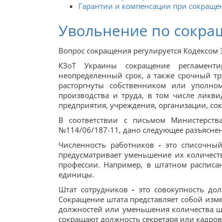
Гарантии и компенсации при сокраще
Увольнение по сокра
Вопрос сокращения регулируется Кодексом За
КЗоТ Украины сокращение регламенти
неопределенный срок, а также срочный тр
расторгнуты собственником или уполн
производства и труда, в том числе ликв
предприятия, учреждения, организации, со
В соответствии с письмом Министерств
№114/06/187-11, дано следующее разъясне
Численность работников
-
это списочны
предусматривает уменьшение их количест
профессии. Например, в штатном расписа
единицы.
Штат сотрудников
-
это совокупность до
Сокращение штата представляет собой изм
должностей или уменьшения количества ш
сокращают должность секретаря или кадров