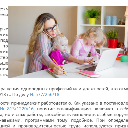
есть
ени
орые
гих
под
, то
угих
ство
льше
ения
тв,
окращения однородных профессий или должностей, что отм
18 г.. По делу
№ 577/256/18
.
ости принадлежит работодателю. Как указано в постановл
№ 813/1220/16
, понятие «квалификация» включает в себ
, но и стаж работы, способность выполнять особые поруч
 навыками, программами тому подобное. При определ
цией и производительностью труда используются призн