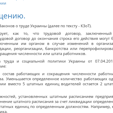
нии
щению.
конов о труде Украины (далее по тексту - КЗоТ).
рует, как то, что трудовой договор, заключенны
удовой договор до окончания строка его действия могут 
омоченным им органом в случае изменений в организ
идации, реорганизации, банкротства или перепрофилиров
кращения численности или штата работников.
а труда и социальной политики Украины от 07.04.201
ние:
й состав работающих и сокращения численности работн
ва. Уменьшается определенное количество работающих о
нии вместо 5 штатных единиц водителей остается 2 шта
лжностей, установленных штатным расписанием предприя
енение штатного расписания за счет ликвидации определе
татных единиц по определенным должностям. Например, 
ика.