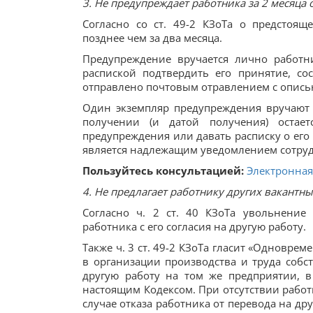
3. Не предупреждает работника за 2 месяца
Согласно со ст. 49-2 КЗоТа о предстоя
позднее чем за два месяца.
Предупреждение вручается лично работн
распиской подтвердить его принятие, со
отправлено почтовым отравлением с описью
Один экземпляр предупреждения вручают р
получении (и датой получения) остает
предупреждения или давать расписку о его 
является надлежащим уведомлением сотруд
Пользуйтесь консультацией:
Электронная
4. Не предлагает работнику других вакантн
Согласно ч. 2 ст. 40 КЗоТа увольнение
работника с его согласия на другую работу.
Также ч. 3 ст. 49-2 КЗоТа гласит «Одновр
в организации производства и труда соб
другую работу на том же предприятии, в
настоящим Кодексом. При отсутствии работ
случае отказа работника от перевода на др