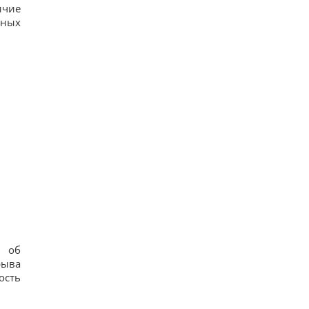
ичие
нных
ы об
рыва
ость