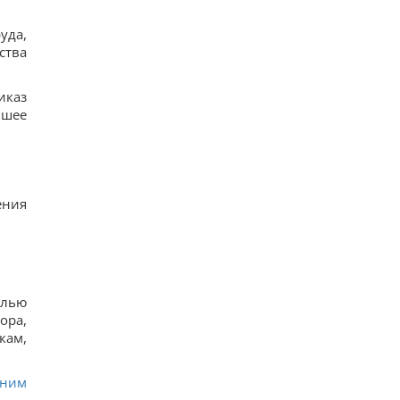
уда,
ства
иказ
йшее
ения
елью
ора,
кам,
 ним