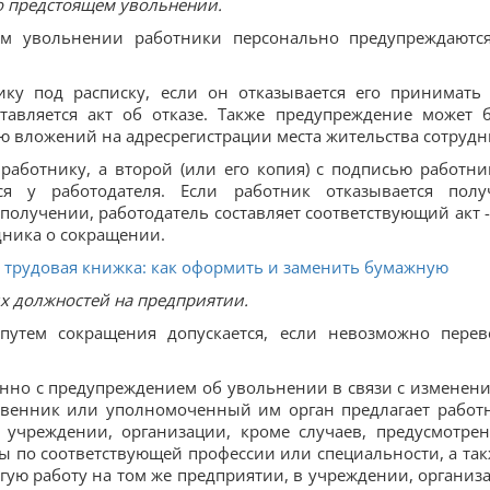
 о предстоящем увольнении.
щем увольнении работники персонально предупреждаютс
ику под расписку, если он отказывается его принимать
ставляется акт об отказе. Также предупреждение может 
 вложений на адресрегистрации места жительства сотрудн
аботнику, а второй (или его копия) с подписью работни
ся у работодателя. Если работник отказывается полу
получении, работодатель составляет соответствующий акт -
ника о сокращении.
 трудовая книжка: как оформить и заменить бумажную
ых должностей на предприятии.
 путем сокращения допускается, если невозможно перев
еменно с предупреждением об увольнении в связи с изменен
ственник или уполномоченный им орган предлагает работ
 учреждении, организации, кроме случаев, предусмотре
ы по соответствующей профессии или специальности, а так
угую работу на том же предприятии, в учреждении, организ