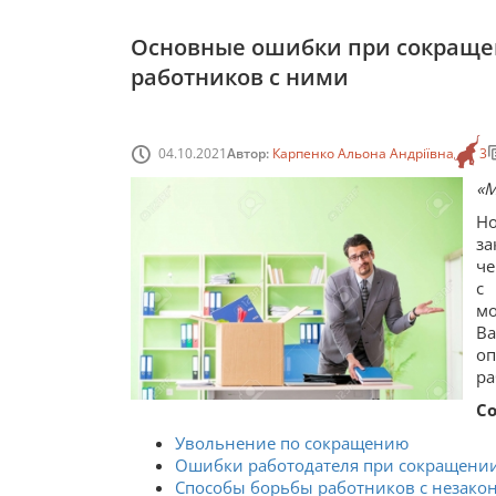
Основные ошибки при сокраще
работников с ними
04.10.2021
Автор:
Карпенко Альона Андріївна
3
«М
Н
за
че
с
мо
В
о
ра
С
Увольнение по сокращению
Ошибки работодателя при сокращени
Способы борьбы работников с незак