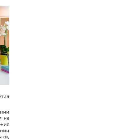
етил
ении
я не
ения
ении
аки,