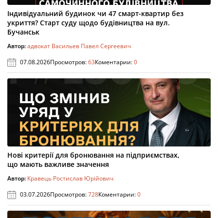
Індивідуальний будинок чи 47 смарт-квартир без
укриття? Старт суду щодо будівництва на вул.
Бучанськ
Автор:
адвокат Васильев Павел Сергеевич
07.08.2026
Просмотров:
63
Коментарии:
0
Нові критерії для бронювання на підприємствах,
що мають важливе значення
Автор:
Кравець Ростислав Юрійович
03.07.2026
Просмотров:
728
Коментарии:
0