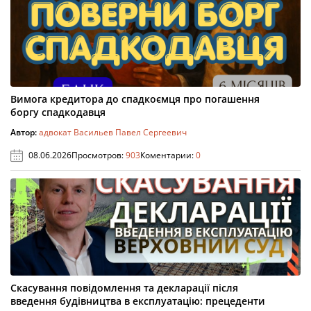
Вимога кредитора до спадкоємця про погашення
боргу спадкодавця
Автор:
адвокат Васильев Павел Сергеевич
08.06.2026
Просмотров:
903
Коментарии:
0
Скасування повідомлення та декларації після
введення будівництва в експлуатацію: прецеденти