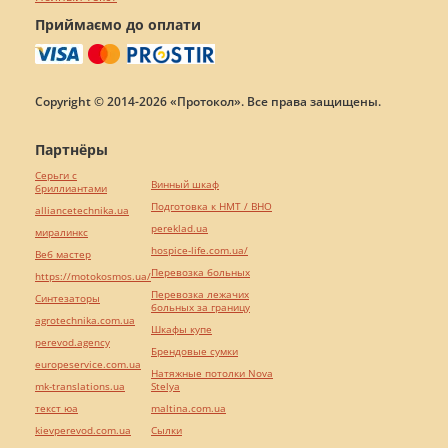
Приймаємо до оплати
Copyright © 2014-2026 «Протокол». Все права защищены.
Партнёры
Серьги с
Винный шкаф
бриллиантами
Подготовка к НМТ / ВНО
alliancetechnika.ua
pereklad.ua
миралинкс
hospice-life.com.ua/
Веб мастер
Перевозка больных
https://motokosmos.ua/
Перевозка лежачих
Синтезаторы
больных за границу
agrotechnika.com.ua
Шкафы купе
perevod.agency
Брендовые сумки
europeservice.com.ua
Натяжные потолки Nova
mk-translations.ua
Stelya
текст юа
maltina.com.ua
kievperevod.com.ua
Cылки