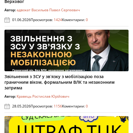
Верховог
Автор:
адвокат Васильев Павел Сергеевич
01.06.2026
Просмотров:
1424
Коментарии:
0
Звільнення з ЗСУ у зв`язку з мобілізацією поза
граничним віком, формальним ВЛК та незаконним
затрима
Автор:
Кравець Ростислав Юрійович
28.05.2026
Просмотров:
1156
Коментарии:
0