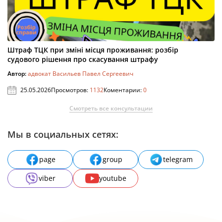
Штраф ТЦК при зміні місця проживання: розбір
судового рішення про скасування штрафу
Автор:
адвокат Васильев Павел Сергеевич
25.05.2026
Просмотров:
1132
Коментарии:
0
Смотреть все консультации
Мы в социальных сетях:
page
group
telegram
viber
youtube