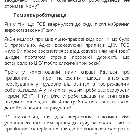
отримав. Чому?
Помилка роботодавця
Річ у тім, що ТОВ звернулося до суду після набрання
вироком законної сили.
Якби йшлося про цивільно-правові відносини, це було
б правильно. Адже, враховуючи приписи ЦКУ, ТОВ
мало би право звернутися за відшкодуванням майнової
шкоди протягом строків позовної давності, що
встановлено ЦКУ (тобто класичні три роки).
Проте у коментованій нами справі йдеться про
працівника і про нанесення шкоди внаслідок
перебування у трудових відносинах із постраждалим
роботодавцем. А у таких ситуаціях треба застосовувати
норми КЗпП. І тут вже у роботодавця на стягнення
шкоди є лише один рік. А ще треба ж встановити, з якої
дати його починати рахувати!
ВС наголосив, що для звернення власника або
уповноваженого ним органу до суду за стягненням із
працівника матеріальної шкоди встановлюється строк в