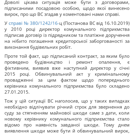
Доволі цікава ситуація може бути з договорами,
підписаними посадовою особою, щодо якої винесено
вирок, про що ВС згадав у коментовані нами справі.
У
справі
№ 380/1242/16-
ц
(Постанова ВС від 16.10.2019)
у 2010 році директор комунального підприємства
підписав договір із підрядником та платіжне доручення
на нібито погашення кредиторської заборгованості за
виконання будівельних робіт.
Проте той факт, що підписаний контракт, за яким було
проведено будівництво і ремонт опалення, є
фіктивним, виявив вже наступний директор у січні
2015 році. Обвинувальний акт у кримінальному
провадженні за цим фактом щодо попереднього
керівника комунального підприємства було складено
27.01.2015.
Тож у цій ситуації ВС наголосив, що у таких випадках
необхідно відлічувати річний строк для звернення до
суду за стягненням майнової шкоди саме з дати, коли
новому керівнику комунального підприємства стало
відомо про наявність завданої шкоди. Тому днем
виявлення шкоди може бути й обвинувальний вирок,