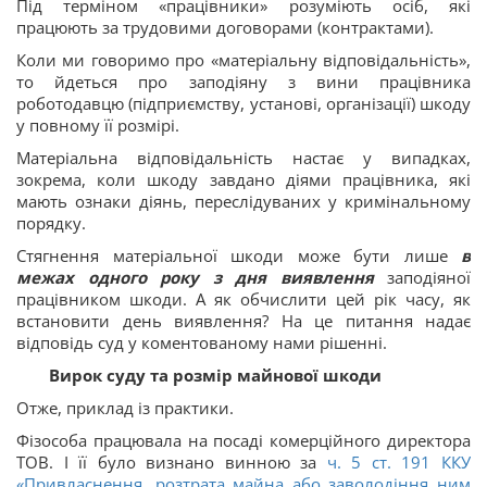
Під терміном «працівники» розуміють осіб, які
працюють за трудовими договорами (контрактами).
Коли ми говоримо про «матеріальну відповідальність»,
то йдеться про заподіяну з вини працівника
роботодавцю (підприємству, установі, організації) шкоду
у повному її розмірі.
Матеріальна відповідальність настає у випадках,
зокрема, коли шкоду завдано діями працівника, які
мають ознаки діянь, переслідуваних у кримінальному
порядку.
Стягнення матеріальної шкоди може бути лише
в
межах одного року з дня виявлення
заподіяної
працівником шкоди. А як обчислити цей рік часу, як
встановити день виявлення? На це питання надає
відповідь суд у коментованому нами рішенні.
Вирок суду та розмір майнової шкоди
Отже, приклад із практики.
Фізособа працювала на посаді комерційного директора
ТОВ. І її було визнано винною за
ч. 5 ст. 191 ККУ
«Привласнення, розтрата майна або заволодіння ним