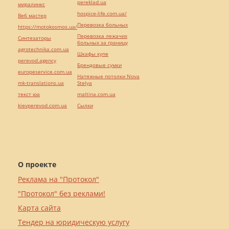
pereklad.ua
миралинкс
hospice-life.com.ua/
Веб мастер
Перевозка больных
https://motokosmos.ua/
Перевозка лежачих
Синтезаторы
больных за границу
agrotechnika.com.ua
Шкафы купе
perevod.agency
Брендовые сумки
europeservice.com.ua
Натяжные потолки Nova
mk-translations.ua
Stelya
текст юа
maltina.com.ua
kievperevod.com.ua
Cылки
О проекте
Реклама на "Протокол"
"Протокол" без реклами!
Карта сайта
Тендер на юридическую услугу