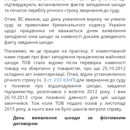
підтверджують встановлення фактів заподіяння шкоди
та початок перебігу річного строку звернення до суду.
Отже, ВС вважає, що день ухвалення вироку чи ухвали
суду за правилами Кримінального кодексу України
щодо працівника не вважається днем виявлення
заподіяної ним шкоди за наявності доказів доведеного
факту завдання шкоди.
Покажемо, як це працює на практиці. У коментованій
нами справі про факт заподіяння працівником майнової
шкоди ТОВ стало відомо після перевірки наявності
товару на зберіганні у товаристві, про що 25.10.2012
складено акт інвентаризації. Отже, відлік установленого
річного строку (ч. 3
ст. 233 КЗпП
) для звернення до суду
з позовом про відшкодування шкоди, завданої
підприємству, розпочався з жовтня 2012 року. І вже
26.10.2013 строк позовної давності для цієї шкоди
закінчився. Тож коли ТОВ подало позов у листопаді
2015 року, в нього вже не було шансів виграти справу.
День виявлення шкоди за фіктивним
договором