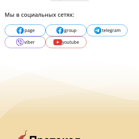
Мы в социальных сетях:
page
group
telegram
viber
youtube