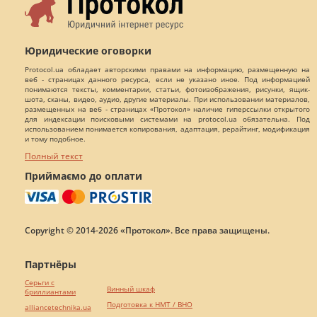
Юридические оговорки
Protocol.ua обладает авторскими правами на информацию, размещенную на
веб - страницах данного ресурса, если не указано иное. Под информацией
понимаются тексты, комментарии, статьи, фотоизображения, рисунки, ящик-
шота, сканы, видео, аудио, другие материалы. При использовании материалов,
размещенных на веб - страницах «Протокол» наличие гиперссылки открытого
для индексации поисковыми системами на protocol.ua обязательна. Под
использованием понимается копирования, адаптация, рерайтинг, модификация
и тому подобное.
Полный текст
Приймаємо до оплати
Copyright © 2014-2026 «Протокол». Все права защищены.
Партнёры
Серьги с
Винный шкаф
бриллиантами
Подготовка к НМТ / ВНО
alliancetechnika.ua