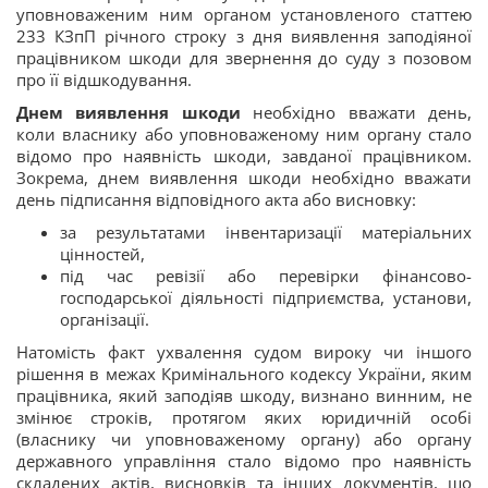
уповноваженим ним органом установленого статтею
233 КЗпП річного строку з дня виявлення заподіяної
працівником шкоди для звернення до суду з позовом
про її відшкодування.
Днем виявлення шкоди
необхідно вважати день,
коли власнику або уповноваженому ним органу стало
відомо про наявність шкоди, завданої працівником.
Зокрема, днем виявлення шкоди необхідно вважати
день підписання відповідного акта або висновку:
за результатами інвентаризації матеріальних
цінностей,
під час ревізії або перевірки фінансово-
господарської діяльності підприємства, установи,
організації.
Натомість факт ухвалення судом вироку чи іншого
рішення в межах Кримінального кодексу України, яким
працівника, який заподіяв шкоду, визнано винним, не
змінює строків, протягом яких юридичній особі
(власнику чи уповноваженому органу) або органу
державного управління стало відомо про наявність
складених актів, висновків та інших документів, що