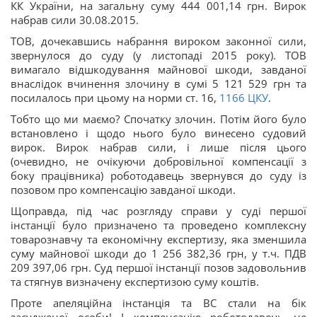
КК України
, на загальну суму 444 001,14 грн.
Вирок
набрав сили 30.08.2015.
ТОВ, дочекавшись набрання вироком законної сили,
звернулося до суду (у листопаді 2015 року). ТОВ
вимагало відшкодування майнової шкоди, завданої
внаслідок вчинення злочину в сумі 5 121 529 грн та
посилалось при цьому на норми ст. 16,
1166 ЦКУ
.
Тобто що ми маємо? Спочатку злочин. Потім його було
встановлено і щодо нього було винесено судовий
вирок. Вирок набрав сили, і лише після цього
(очевидно, не очікуючи добровільної компенсації з
боку працівника) роботодавець звернувся до суду із
позовом про компенсацію завданої шкоди.
Щоправда, під час розгляду справи у суді першої
інстанції було призначено та проведено комплексну
товарознавчу та економічну експертизу, яка зменшила
суму майнової шкоди до 1 256 382,36 грн, у т.ч. ПДВ
209 397,06 грн. Суд першої інстанції позов задовольнив
та стягнув визначену експертизою суму коштів.
Проте апеляційна інстанція та ВС стали на бік
засудженої особи! І компенсацію роботодавець не