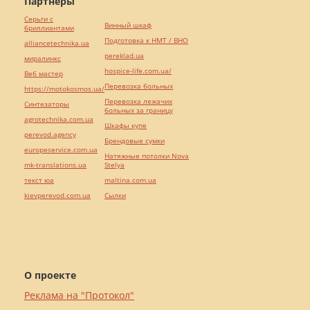
Партнёры
Серьги с
Винный шкаф
бриллиантами
Подготовка к НМТ / ВНО
alliancetechnika.ua
pereklad.ua
миралинкс
hospice-life.com.ua/
Веб мастер
Перевозка больных
https://motokosmos.ua/
Перевозка лежачих
Синтезаторы
больных за границу
agrotechnika.com.ua
Шкафы купе
perevod.agency
Брендовые сумки
europeservice.com.ua
Натяжные потолки Nova
mk-translations.ua
Stelya
текст юа
maltina.com.ua
kievperevod.com.ua
Cылки
О проекте
Реклама на "Протокол"