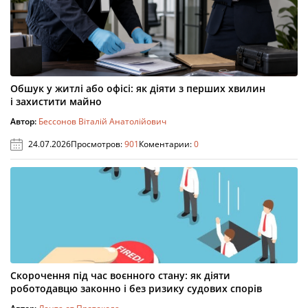
Обшук у житлі або офісі: як діяти з перших хвилин
і захистити майно
Автор:
Бессонов Віталій Анатолійович
24.07.2026
Просмотров:
901
Коментарии:
0
Скорочення під час воєнного стану: як діяти
роботодавцю законно і без ризику судових спорів