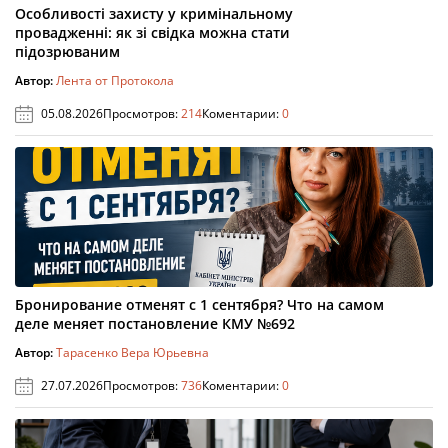
Особливості захисту у кримінальному
провадженні: як зі свідка можна стати
підозрюваним
Автор:
Лента от Протокола
05.08.2026
Просмотров:
214
Коментарии:
0
Бронирование отменят с 1 сентября? Что на самом
деле меняет постановление КМУ №692
Автор:
Тарасенко Вера Юрьевна
27.07.2026
Просмотров:
736
Коментарии:
0