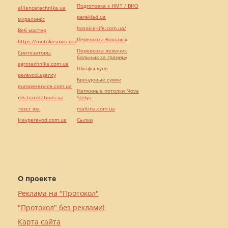
Подготовка к НМТ / ВНО
alliancetechnika.ua
pereklad.ua
миралинкс
hospice-life.com.ua/
Веб мастер
Перевозка больных
https://motokosmos.ua/
Перевозка лежачих
Синтезаторы
больных за границу
agrotechnika.com.ua
Шкафы купе
perevod.agency
Брендовые сумки
europeservice.com.ua
Натяжные потолки Nova
mk-translations.ua
Stelya
текст юа
maltina.com.ua
kievperevod.com.ua
Cылки
О проекте
Реклама на "Протокол"
"Протокол" без реклами!
Карта сайта