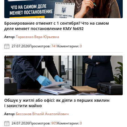
Бронирование отменят с 1 сентября? Что на самом
деле меняет постановление КМУ №692
Автор:
Тарасенко Вера Юрьевна
27.07.2026
Просмотров:
741
Коментарии:
0
Обшук у житлі або офісі: як діяти з перших хвилин
і захистити майно
Автор:
Бессонов Віталій Анатолійович
24.07.2026
Просмотров:
905
Коментарии:
0