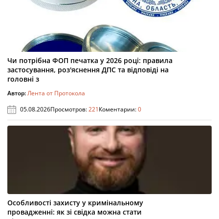
Чи потрібна ФОП печатка у 2026 році: правила
застосування, роз'яснення ДПС та відповіді на
головні з
Автор:
Лента от Протокола
05.08.2026
Просмотров:
221
Коментарии:
0
Особливості захисту у кримінальному
провадженні: як зі свідка можна стати