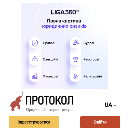
UA
Зареєструватися
Ввійти