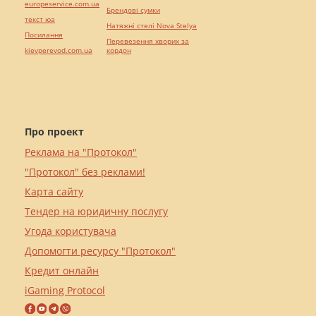
europeservice.com.ua
Брендові сумки
текст юа
Натяжні стелі Nova Stelya
Посилання
Перевезення хворих за
kievperevod.com.ua
кордон
Про проект
Реклама на "Протокол"
"Протокол" без реклами!
Карта сайту
Тендер на юридичну послугу
Угода користувача
Допомогти ресурсу "Протокол"
Кредит онлайн
iGaming Protocol