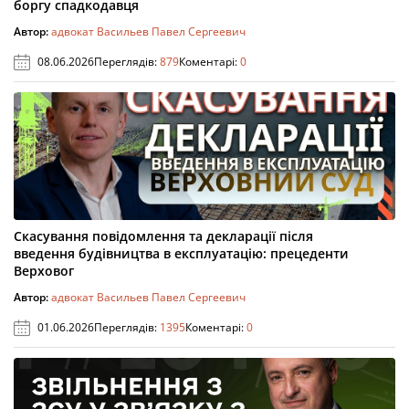
боргу спадкодавця
Автор:
адвокат Васильев Павел Сергеевич
08.06.2026
Переглядів:
879
Коментарі:
0
Скасування повідомлення та декларації після
введення будівництва в експлуатацію: прецеденти
Верховог
Автор:
адвокат Васильев Павел Сергеевич
01.06.2026
Переглядів:
1395
Коментарі:
0