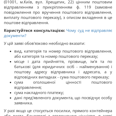
(01001, м.Київ, вул. Хрещатик, 22) цінним поштовим
відправленням з прикріпленням ф. 119 (замовне
повідомлення про вручення поштового відправлення,
виплату поштового переказу), з описом вкладення в це
поштове відправлення.
Користуйтеся консультацією:
Чому суд не відправляє
документи?
У цій заяві обов'язково необхідно вказати:
вид, категорія та номер поштового відправлення,
або категорія та номер поштового переказу;
місце і дата прийняття, прізвище, ім'я та по
батькові (для юридичних осіб - найменування) і
поштову адресу відправника і адресата, а у
відповідних випадках - сума поштового переказу;
сума оголошеної цінності поштового
відправлення;
сума накладного платежу;
дані пред'явленого документа, що посвідчує особу
заявника.
У разі якщо це стосується посилки, прямого контейнера
або листа, бандеролі з оголошеною цінністю, в заяві