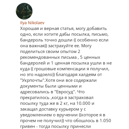
Ilya Nikolaev
Хорошая и верная статья, могу добавить
одно, если хотите дабы посылка, письмо,
бандероль точно дошли (( особенно если
она важная)) застрахуйте ее. Могу
поделиться своим опытом 2
рекомендованных письма , 5 ценных
бандеролей и 1 ценная посылка ушли в не
куда (( грошовые компенсации я получил,
но это надоело)) благодаря халдеям от
"Укрпочты".Хотя они все содержали
документы были ценными и
адресовались в "Евросуд". Что
прекратилось ,когда я застраховал
посылку туда же в 2 кг, на 10.000 и
закащал доставку курьером у с
уведомлением о вручении ((которое я в
прочем не получил)) что обошлось в 1.050
гривен - тогда посылку принесли