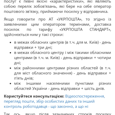
послуг є певні якісні «характеристики», які являють
собою перелік зобов'язань, які бере на себе оператор
поштового зв'язку, приймаючи посилку у відправника.
Якщо говорити про АТ «УКРПОШТА», то згідно із
заявленими цим оператором термінами, доставка
посилок по тарифу «УКРПОШТА СТАНДАРТ»,
здійснюється ним у такі строки:
в межах обласних центрів (в т.ч. для м. Київ) - день
відправки + три дні;
в межах обласного центру і між такими обласними
центрами (в т.ч. м. Київ) - день відправки + чотири
дні;
між районними центрами різних областей (в т.ч.
для міст обласного значення) - день відправки +
п'ять днів;
між іншими населеними пунктами різних
областей України - день відправки + шість днів.
Користуйтеся консультацією:
Відеоспостереження,
перегляд пошти, збір особистих даних та інший
контроль роботодавця - що законно, а що ні
Так ось, якщо після зазначених строків посилку