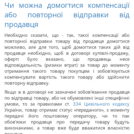
Чи можна домогтися компенсації
або повторної відправки від
продавця
Необхідно сказати, що - так, такої компенсації або
повторної відправки товару від продавця домогтися
можливо, але для того, щоб домогтися таких дій від
продавця необхідно, щоб в договорі купівлі-продажу,
оферті було вказано, що продавець несе
відповідальність (ризики втрат) за товар до моменту
отримання такого товару покупцем і зобов'язується
компенсувати вартість такого товару або здійснити
повторну відправку.
Якщо ж в договорі не зазначені зобов'язання продавця
по відправці товару, або не обумовлені інші специфічні
умови, то за правилами ст.
334
Цивільного кодексу
України, товар отримає статус «переданого», з моменту
передачі його поштовому оператору, чи то пак
обов'язки продавця про передачу товару будуть
виконаними, а товар вже буде вважатися власністю
покупця.