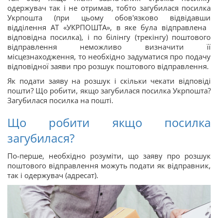
одержувач так і не отримав, тобто загубилася посилка
Укрпошта (при цьому обов'язково відвідавши
відділення АТ «УКРПОШТА», в яке була відправлена ​​
відповідна посилка), і по білінгу (трекінгу) поштового
відправлення неможливо визначити її
місцезнаходження, то необхідно задуматися про подачу
відповідної заяви про розшук поштового відправлення.
Як подати заяву на розшук і скільки чекати відповіді
пошти? Що робити, якщо загубилася посилка Укрпошта?
Загубилася посилка на пошті.
Що робити якщо посилка
загубилася?
По-перше, необхідно розуміти, що заяву про розшук
поштового відправлення можуть подати як відправник,
так і одержувач (адресат).