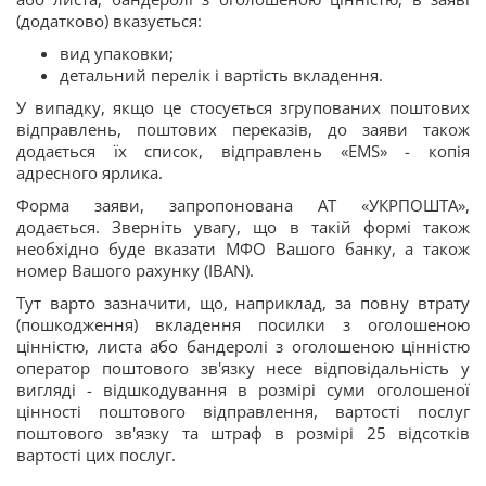
(додатково) вказується:
вид упаковки;
детальний перелік і вартість вкладення.
У випадку, якщо це стосується згрупованих поштових
відправлень, поштових переказів, до заяви також
додається їх список, відправлень «EMS» - копія
адресного ярлика.
Форма заяви, запропонована АТ «УКРПОШТА»,
додається. Зверніть увагу, що в такій формі також
необхідно буде вказати МФО Вашого банку, а також
номер Вашого рахунку (IBAN).
Тут варто зазначити, що, наприклад, за повну втрату
(пошкодження) вкладення посилки з оголошеною
цінністю, листа або бандеролі з оголошеною цінністю
оператор поштового зв'язку несе відповідальність у
вигляді - відшкодування в розмірі суми оголошеної
цінності поштового відправлення, вартості послуг
поштового зв'язку та штраф в розмірі 25 відсотків
вартості цих послуг.