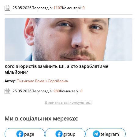
25.05.2026
Переглядів:
1107
Коментарі:
0
Кого з юристів замінить ШІ, а хто зароблятиме
мільйони?
Автор:
Титикало Роман Сергійович
25.05.2026
Переглядів:
980
Коментарі:
0
Дивитись всі консультації
Ми в соціальних мережах:
page
group
telegram