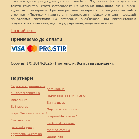
сторінках даного ресурсу, якщо не вказано інше. Під інформацією розуміються
тексти, коментарі, статті, фотозображення, малюнки, ящик-шота, скани, відео,
аудіо, інші матеріали. При використанні матеріалів, розміщених на веб -
сторінках «Протокол» наявність гіперпосилання відкритого для індексації
пошуковими системами на protocol.ua обов`язкове. Під використанням
розуміється копіювання, адаптація, рерайтинг, модифікація тощо.
Повний текст
Приймаємо до оплати
Copyright © 2014-2026 «Протокол». Всі права захищені.
Партнери
Сережки з діамантами
pereklad.ua
alliancetechnika.ua
Підготовка до НМТ / ЗНО
миралинкс
Винна шафа
Веб мастер
Перевезення хворих
https://motokosmos.ua/
hospice-life.com.ua/
Синтезатори
mk-translations.ua
perevod.agency
maltina.com.ua
agrotechnika.com.ua
Шафи купе