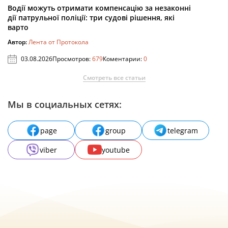
Водії можуть отримати компенсацію за незаконні
дії патрульної поліції: три судові рішення, які
варто
Автор:
Лента от Протокола
03.08.2026
Просмотров:
679
Коментарии:
0
Смотреть все статьи
Мы в социальных сетях:
page
group
telegram
viber
youtube