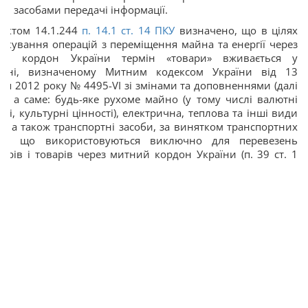
и засобами передачі інформації.
унктом 14.1.244
п. 14.1 ст. 14 ПКУ
визначено, що в цілях
ткування операцій з переміщення майна та енергії через
ий кордон України термін «товари» вживається у
енні, визначеному Митним кодексом України від 13
ня 2012 року № 4495-VI зі змінами та доповненнями (далі
), а саме: будь-яке рухоме майно (у тому числі валютні
сті, культурні цінності), електрична, теплова та інші види
ії, а також транспортні засоби, за винятком транспортних
бів, що використовуються виключно для перевезень
ирів і товарів через митний кордон України (п. 39 ст. 1