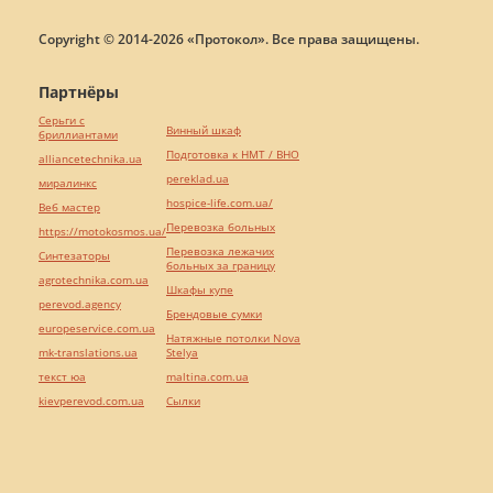
Copyright © 2014-2026 «Протокол». Все права защищены.
Партнёры
Серьги с
Винный шкаф
бриллиантами
Подготовка к НМТ / ВНО
alliancetechnika.ua
pereklad.ua
миралинкс
hospice-life.com.ua/
Веб мастер
Перевозка больных
https://motokosmos.ua/
Перевозка лежачих
Синтезаторы
больных за границу
agrotechnika.com.ua
Шкафы купе
perevod.agency
Брендовые сумки
europeservice.com.ua
Натяжные потолки Nova
mk-translations.ua
Stelya
текст юа
maltina.com.ua
kievperevod.com.ua
Cылки