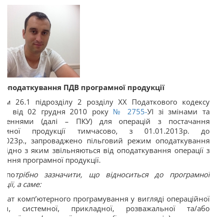
 оподаткування ПДВ програмної продукції
том 26.1 підрозділу 2 розділу ХХ Податкового кодексу
їни від 02 грудня 2010 року
№ 2755-
УІ зі змінами та
вненнями (далі – ПКУ) для операцій з постачання
рамної продукції тимчасово, з 01.01.2013р. до
1.2023р., запроваджено пільговий режим оподаткування
згідно з яким звільняються від оподаткування операції з
чання програмної продукції.
, по
трібно зазначити, що відноситься до програмної
кції, а саме:
ьтат комп’ютерного програмування у вигляді операційної
еми, системної, прикладної, розважальної та/або