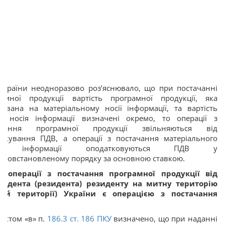
України неодноразово роз’яснювало, що при постачанні
рамної продукції вартість програмної продукції, яка
сована на матеріальному носії інформації, та вартість
го носія інформації визначені окремо, то операції з
ачання програмної продукції звільняються від
аткування ПДВ, а операції з постачання матеріального
ія інформації оподатковуються ПДВ у
ьновстановленому порядку за основною ставкою.
, операції з постачання програмної продукції від
зидента (резидента) резиденту на митну територію
ній території) України є операцією з постачання
г.
нктом «в» п.
186.3 ст. 186 ПКУ
визначено, що при наданні