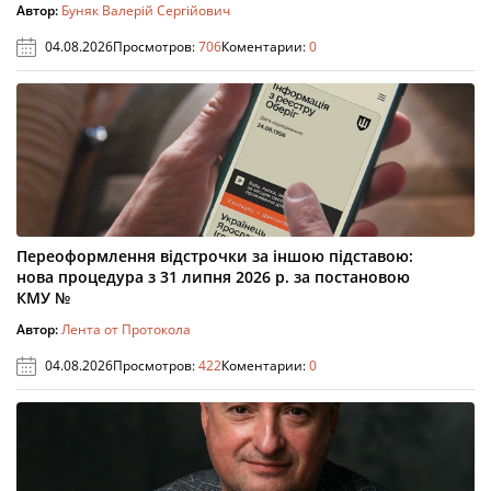
Автор:
Буняк Валерій Сергійович
04.08.2026
Просмотров:
706
Коментарии:
0
Переоформлення відстрочки за іншою підставою:
нова процедура з 31 липня 2026 р. за постановою
КМУ №
Автор:
Лента от Протокола
04.08.2026
Просмотров:
422
Коментарии:
0