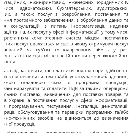
льтаційних, інжинірингових, інженерних, юридичних (у
 числі адвокатських), бухгалтерських, аудиторських,
арних, а також послуг з розроблення, постачання та
вання програмного забезпечення, з оброблення даних та
ння консультацій з питань інформатизації, надання
мації та інших послуг у сфері інформатизації, у тому числі
користанням комп'ютерних систем місцем постачання
чених послуг вважається місце, в якому отримувач послуг
єстрований як суб'єкт господарювання або - у разі
тності такого місця - місце постійного чи переважного його
ивання.
час слід зазначити, що платники податків при здійсненні
цій з постачання систем та/або устаткування/обладнання,
д’ємною складовою яких є програмна продукція,
’язані нарахувати та сплатити ПДВ за такими операціями
гальних підставах, визначених для поставки товарів та
г в Україні, а постачання послуг у сфері інформатизації,
ма програмування, тестування, інсталяції, деінсталяції,
гурації, обслуговування та перевірки програмних та/або
рамно-технічних засобів не відноситься до визначення
амної продукції.
 підсумовуючи вищевикладене, звільнення від