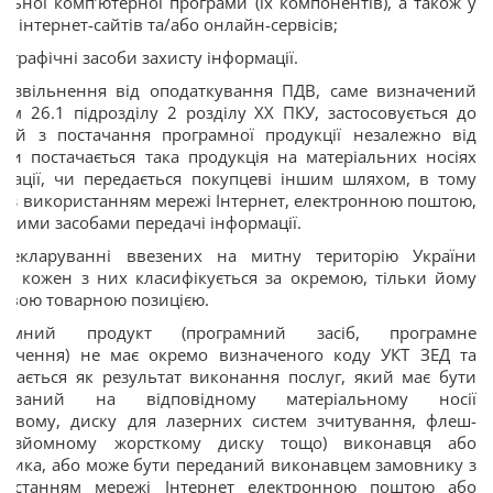
льної комп’ютерної програми (їх компонентів), а також у
ді інтернет-сайтів та/або онлайн-сервісів;
ографічні засоби захисту інформації.
о, звільнення від оподаткування ПДВ, саме визначений
ом 26.1 підрозділу 2 розділу ХХ ПКУ, застосовується до
ацій з постачання програмної продукції незалежно від
 чи постачається така продукція на матеріальних носіях
мації, чи передається покупцеві іншим шляхом, в тому
 і з використанням мережі Інтернет, електронною поштою,
ншими засобами передачі інформації.
декларуванні ввезених на митну територію України
ів кожен з них класифікується за окремою, тільки йому
ивою товарною позицією.
рамний продукт (програмний засіб, програмне
зпечення) не має окремо визначеного коду УКТ ЗЕД та
ядається як результат виконання послуг, який має бути
ксований на відповідному матеріальному носії
еровому, диску для лазерних систем зчитування, флеш-
і, зйомному жорсткому диску тощо) виконавця або
ника, або може бути переданий виконавцем замовнику з
ристанням мережі Інтернет електронною поштою або