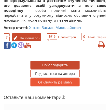
не сформульована з достатнім ступенем точності,
що дозволяє особі узгоджувати з нею свою
поведінку
– особи повинні мати можливість
передбачити у розумному відносно обставин ступені
наслідки, які може потягнути певне діяння.
Автор статті:
Хітько Василь Миколайович
0
3916
7
Просмотров
Коментарии
Понравилось
Поблагодарить
Подписаться на автора
Отключить рекламу
Оставьте Ваш комментарий: