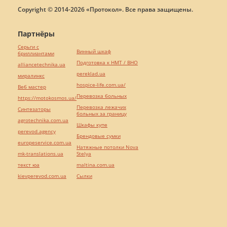
Copyright © 2014-2026 «Протокол». Все права защищены.
Партнёры
Серьги с
Винный шкаф
бриллиантами
Подготовка к НМТ / ВНО
alliancetechnika.ua
pereklad.ua
миралинкс
hospice-life.com.ua/
Веб мастер
Перевозка больных
https://motokosmos.ua/
Перевозка лежачих
Синтезаторы
больных за границу
agrotechnika.com.ua
Шкафы купе
perevod.agency
Брендовые сумки
europeservice.com.ua
Натяжные потолки Nova
mk-translations.ua
Stelya
текст юа
maltina.com.ua
kievperevod.com.ua
Cылки