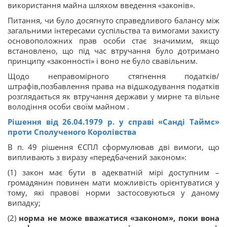
використання майна шляхом введення «законів».
Питання, чи було досягнуто справедливого балансу між
загальними інтересами суспільства та вимогами захисту
основоположних прав особи стає значимим, якщо
встановлено, що під час втручання було дотримано
принципу «законності» і воно не було свавільним.
Щодо неправомірного стягнення податків/
штрафів,позбавлення права на відшкодування податків
розглядається як втручання держави у мирне та вільне
володіння особи своїм майном .
Рішення від 26.04.1979
р.
у справі «Санді Таймс»
проти Сполученого
Королівства
В п. 49 рішення ЄСПЛ сформулював дві вимоги, що
випливають з виразу «передбачений законом»:
(1) закон має бути в адекватній мірі доступним –
громадянин повинен мати можливість орієнтуватися у
тому, які правові норми застосовуються у даному
випадку;
(2)
норма не може вважатися «законом», поки вона