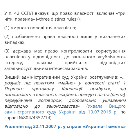
У п. 42 ЄСПЛ вказує, що право власності включає «три
чіткі правила» («three distinct rules»):
(1) мирного володіння власністю;
(2) позбавлення права власності лише у визначених
випадках;
(3) держава має право контролювати користування
власністю у відповідності до загального «публічного»
інтересу, шляхом прийняття відповідних
загальносуспільним інтересам законів.
Вищий адміністративний суд України розтлумачив: «…
розуміє під поняттям «майно» у контексті статті 1
Першого протоколу Конвенції прибутки, що
випливають з власності, зокрема, орендна плата (рента),
передбачена договором, добровільно укладеним
відповідно до законодавства
» (
Ухвала Вищого
адміністративного суду України від 13.07.2016 р.
по
справі №804/4357/14).
Рішення від 22.11.2007 р. у справі «Україна-Тюмень»