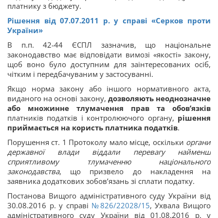
платнику з бюджету.
Рішення від 07.07.2011 р. у справі «Серков проти
України»
В п.п. 42-44 ЄСПЛ зазначив, що національне
законодавство має відповідати вимозі «якості» закону,
щоб воно було доступним для заінтересованих осіб,
чітким і передбачуваним у застосуванні.
Якщо норма закону або іншого нормативного акта,
виданого на основі закону,
дозволяють неоднозначне
або множинне тлумачення прав та обов’язків
платників податків і контролюючого органу,
рішення
приймається
на користь платника податків
.
Порушення ст. 1 Протоколу мало місце, оскільки
органи
державної влади віддали перевагу найменш
сприятливому тлумаченню національного
законодавства
, що призвело до накладення на
заявника додаткових зобов’язань зі сплати податку.
Постанова Вищого адміністративного суду України від
30.08.2016 р. у справі
№826/22028/15
, Ухвала Вищого
адміністративного суду України від 01.08.2016 р. у