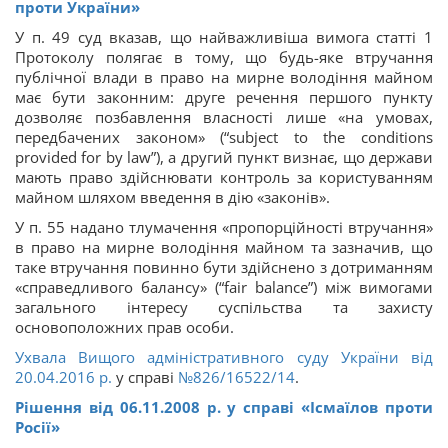
проти України»
У п. 49 суд вказав, що найважливіша вимога статті 1
Протоколу полягає в тому, що будь-яке втручання
публічної влади в право на мирне володіння майном
має бути законним: друге речення першого пункту
дозволяє позбавлення власності лише «на умовах,
передбачених законом» (“subject to the conditions
provided for by law”), а другий пункт визнає, що держави
мають право здійснювати контроль за користуванням
майном шляхом введення в дію «законів».
У п. 55 надано тлумачення «пропорційності втручання»
в право на мирне володіння майном та зазначив, що
таке втручання повинно бути здійснено з дотриманням
«справедливого балансу» (“fair balance”) між вимогами
загального інтересу суспільства та захисту
основоположних прав особи.
Ухвала Вищого адміністративного суду України від
20.04.2016 р.
у справі
№826/16522/14
.
Рішення від 06.11.2008 р. у справі «Ісмаїлов проти
Росії»