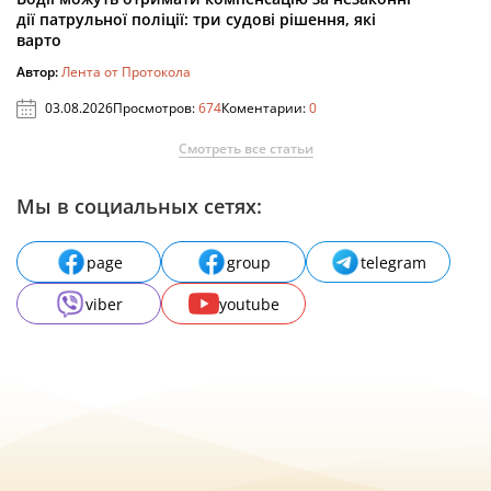
дії патрульної поліції: три судові рішення, які
варто
Автор:
Лента от Протокола
03.08.2026
Просмотров:
674
Коментарии:
0
Смотреть все статьи
Мы в социальных сетях:
page
group
telegram
viber
youtube