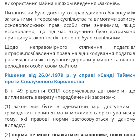
використання майна шляхом введення «законів».
Питання, чи було досягнуто справедливого балансу між
загальними інтересами суспільства та вимогами захисту
основоположних прав особи стає значимим, якщо
встановлено, що під час втручання було дотримано
принципу «законності» і воно не було свавільним.
Щодо неправомірного стягнення податків/
штрафів,позбавлення права на відшкодування податків
розглядається як втручання держави у мирне та вільне
володіння особи своїм майном .
Рішення від 26.04.1979
р.
у справі «Санді Таймс»
проти Сполученого
Королівства
В п. 49 рішення ЄСПЛ сформулював дві вимоги, що
випливають з виразу «передбачений законом»:
(1) закон має бути в адекватній мірі доступним –
громадянин повинен мати можливість орієнтуватися у
тому, які правові норми застосовуються у даному
випадку;
(2)
норма не може вважатися «законом», поки вона