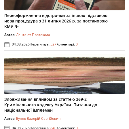
Переоформлення відстрочки за іншою підставою:
нова процедура з 31 липня 2026 р. за постановою
КМУ №
Автор:
Лента от Протокола
04.08.2026
Переглядів:
527
Коментарі:
0
Зловживання впливом за статтею 369-2
Кримінального кодексу України. Питання до
національної імплемен
Автор:
Буняк Валерій Сергійович
04.08.2026
Переглядів:
840
Коментарі:
0