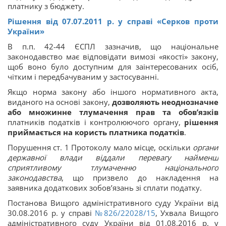
платнику з бюджету.
Рішення від 07.07.2011 р. у справі «Серков проти
України»
В п.п. 42-44 ЄСПЛ зазначив, що національне
законодавство має відповідати вимозі «якості» закону,
щоб воно було доступним для заінтересованих осіб,
чітким і передбачуваним у застосуванні.
Якщо норма закону або іншого нормативного акта,
виданого на основі закону,
дозволяють неоднозначне
або множинне тлумачення прав та обов’язків
платників податків і контролюючого органу,
рішення
приймається
на користь платника податків
.
Порушення ст. 1 Протоколу мало місце, оскільки
органи
державної влади віддали перевагу найменш
сприятливому тлумаченню національного
законодавства
, що призвело до накладення на
заявника додаткових зобов’язань зі сплати податку.
Постанова Вищого адміністративного суду України від
30.08.2016 р. у справі
№826/22028/15
, Ухвала Вищого
адміністративного суду України від 01.08.2016 р. у