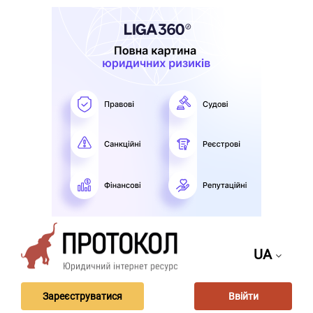
UA
Зареєструватися
Ввійти