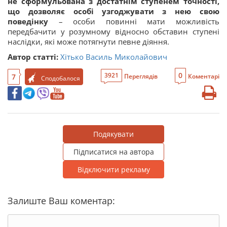
не сформульована з достатнім ступенем точності,
що дозволяє особі узгоджувати з нею свою
поведінку
– особи повинні мати можливість
передбачити у розумному відносно обставин ступені
наслідки, які може потягнути певне діяння.
Автор статті:
Хітько Василь Миколайович
0
3921
7
Переглядів
Коментарі
Сподобалося
Подякувати
Підписатися на автора
Відключити рекламу
Залиште Ваш коментар: