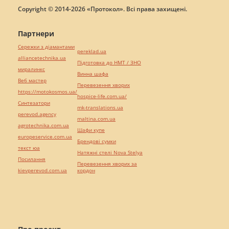
Copyright © 2014-2026 «Протокол». Всі права захищені.
Партнери
Сережки з діамантами
pereklad.ua
alliancetechnika.ua
Підготовка до НМТ / ЗНО
миралинкс
Винна шафа
Веб мастер
Перевезення хворих
https://motokosmos.ua/
hospice-life.com.ua/
Синтезатори
mk-translations.ua
perevod.agency
maltina.com.ua
agrotechnika.com.ua
Шафи купе
europeservice.com.ua
Брендові сумки
текст юа
Натяжні стелі Nova Stelya
Посилання
Перевезення хворих за
kievperevod.com.ua
кордон