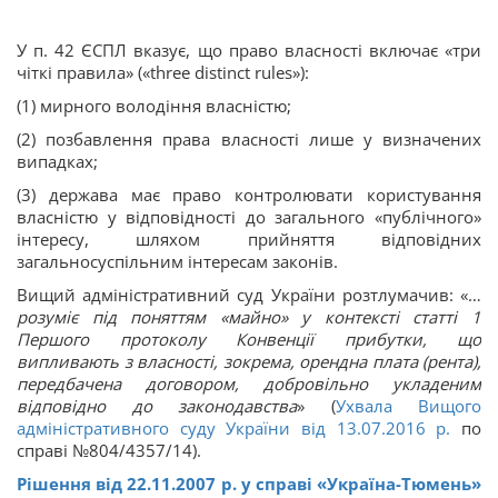
У п. 42 ЄСПЛ вказує, що право власності включає «три
чіткі правила» («three distinct rules»):
(1) мирного володіння власністю;
(2) позбавлення права власності лише у визначених
випадках;
(3) держава має право контролювати користування
власністю у відповідності до загального «публічного»
інтересу, шляхом прийняття відповідних
загальносуспільним інтересам законів.
Вищий адміністративний суд України розтлумачив: «…
розуміє під поняттям «майно» у контексті статті 1
Першого протоколу Конвенції прибутки, що
випливають з власності, зокрема, орендна плата (рента),
передбачена договором, добровільно укладеним
відповідно до законодавства
» (
Ухвала Вищого
адміністративного суду України від 13.07.2016 р.
по
справі №804/4357/14).
Рішення від 22.11.2007 р. у справі «Україна-Тюмень»