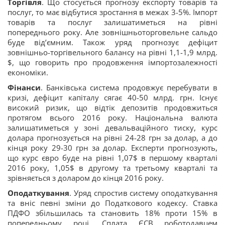
Торгівля
. Що стосується прогнозу експорту товарів та
послуг, то має відбутися зростання в межах 3-5%. Імпорт
товарів та послуг залишатиметься на рівні
попереднього року. Але зовнішньоторговельне сальдо
буде від’ємним. Також уряд прогнозує дефіцит
зовнішньо-торгівельного балансу на рівні 1,1-1,9 млрд.
$, що говорить про продовження імпортозалежності
економіки.
Фінанси
. Банківська система продовжує перебувати в
кризі, дефіцит капіталу сягає 40-50 млрд. грн. Існує
високий ризик, що відтік депозитів продовжиться
протягом всього 2016 року. Національна валюта
залишатиметься у зоні девальваційного тиску, курс
долара прогнозується на рівні 24-28 грн за долар, а до
кінця року 29-30 грн за долар. Експерти прогнозують,
що курс євро буде на рівні 1,07$ в першому кварталі
2016 року, 1,05$ в другому та третьому кварталі та
зрівняється з доларом до кінця 2016 року.
Оподаткування
. Уряд спростив систему оподаткування
та вніс певні зміни до Податкового кодексу. Ставка
ПДФО збільшилась та становить 18% проти 15% в
попередньому році. Сплата ЄСВ роботодавцем