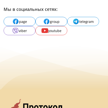
Мы в социальных сетях:
page
group
telegram
viber
youtube