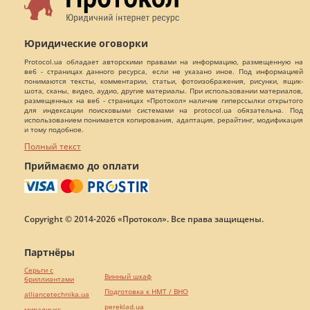
Юридические оговорки
Protocol.ua обладает авторскими правами на информацию, размещенную на
веб - страницах данного ресурса, если не указано иное. Под информацией
понимаются тексты, комментарии, статьи, фотоизображения, рисунки, ящик-
шота, сканы, видео, аудио, другие материалы. При использовании материалов,
размещенных на веб - страницах «Протокол» наличие гиперссылки открытого
для индексации поисковыми системами на protocol.ua обязательна. Под
использованием понимается копирования, адаптация, рерайтинг, модификация
и тому подобное.
Полный текст
Приймаємо до оплати
Copyright © 2014-2026 «Протокол». Все права защищены.
Партнёры
Серьги с
Винный шкаф
бриллиантами
Подготовка к НМТ / ВНО
alliancetechnika.ua
pereklad.ua
миралинкс