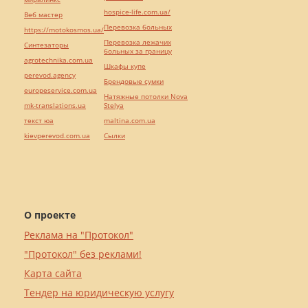
hospice-life.com.ua/
Веб мастер
Перевозка больных
https://motokosmos.ua/
Перевозка лежачих
Синтезаторы
больных за границу
agrotechnika.com.ua
Шкафы купе
perevod.agency
Брендовые сумки
europeservice.com.ua
Натяжные потолки Nova
mk-translations.ua
Stelya
текст юа
maltina.com.ua
kievperevod.com.ua
Cылки
О проекте
Реклама на "Протокол"
"Протокол" без реклами!
Карта сайта
Тендер на юридическую услугу