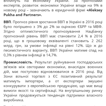
вплинуть на економіку України. За прогнозами
експертів, розвиток економіки України впаде на 9% в
новому році – зазначають в юридичній фірмі
«
Aleksey
Pukha and Partners
».
ВВП
. Прогноз рівня зростання ВВП в Україні в 2016 році
було погіршено з 3% до 2% за оцінкою ЄБРР та МВФ.
Згідно оптимістичного прогнозування Нацбанку
прогнозний рівень ВВП має становити 2,4 % в 2016
році, що в грошовому еквіваленті становить 2 262
млрд. грн, за умови інфляції на рівні 12%. Що ж до
песимістичного варіанту, ВВП України матиме спад на
0,3% з рівнем інфляції в 14,7%.
Промисловість
. Результат руйнування господарських
зв’язків між секторами економіки, внаслідок воєнних
дій, має поступово відновлюватися в 2016 році. Від
Зони вільної торгівлі з ЄС позитивний результат
матимуть імпортери, а от експортери змушені
конкурувати з європейською продукцією, що має вищі
вимоги якості та сертифікації. На внутрішньому ринку
України продовжується тенденція підтримки власного
виробника.