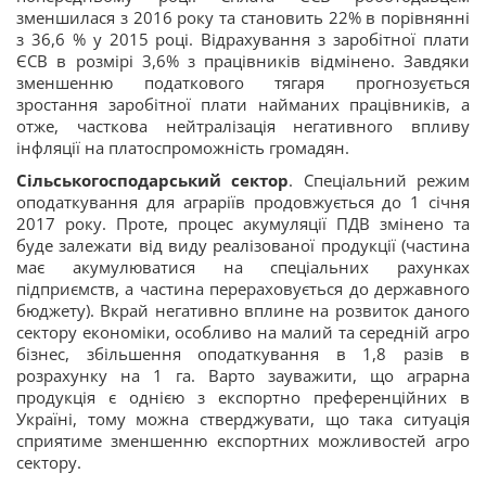
зменшилася з 2016 року та становить 22% в порівнянні
з 36,6 % у 2015 році. Відрахування з заробітної плати
ЄСВ в розмірі 3,6% з працівників відмінено. Завдяки
зменшенню податкового тягаря прогнозується
зростання заробітної плати найманих працівників, а
отже, часткова нейтралізація негативного впливу
інфляції на платоспроможність громадян.
Сільськогосподарський сектор
. Спеціальний режим
оподаткування для аграріїв продовжується до 1 січня
2017 року. Проте, процес акумуляції ПДВ змінено та
буде залежати від виду реалізованої продукції (частина
має акумулюватися на спеціальних рахунках
підприємств, а частина перераховується до державного
бюджету). Вкрай негативно вплине на розвиток даного
сектору економіки, особливо на малий та середній агро
бізнес, збільшення оподаткування в 1,8 разів в
розрахунку на 1 га. Варто зауважити, що аграрна
продукція є однією з експортно преференційних в
Україні, тому можна стверджувати, що така ситуація
сприятиме зменшенню експортних можливостей агро
сектору.