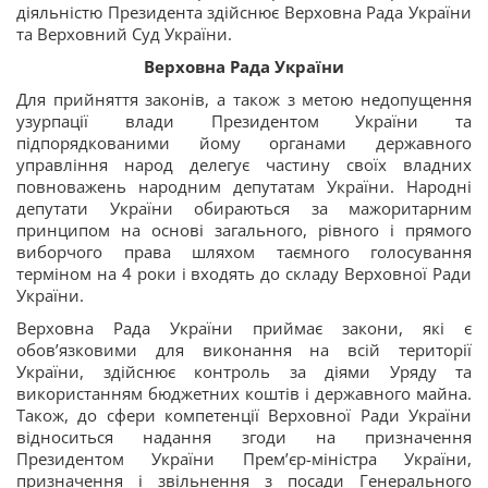
діяльністю Президента здійснює Верховна Рада України
та Верховний Суд України.
Верховна Рада України
Для прийняття законів, а також з метою недопущення
узурпації влади Президентом України та
підпорядкованими йому органами державного
управління народ делегує частину своїх владних
повноважень народним депутатам України. Народні
депутати України обираються за мажоритарним
принципом на основі загального, рівного і прямого
виборчого права шляхом таємного голосування
терміном на 4 роки і входять до складу Верховної Ради
України.
Верховна Рада України приймає закони, які є
обов’язковими для виконання на всій території
України, здійснює контроль за діями Уряду та
використанням бюджетних коштів і державного майна.
Також, до сфери компетенції Верховної Ради України
відноситься надання згоди на призначення
Президентом України Прем’єр-міністра України,
призначення і звільнення з посади Генерального