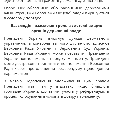
здійснюють обласні і районні державні адміністрації.
Спори між обласними або районними державними
адміністраціями і органами місцевої влади вирішуються
в судовому порядку.
Взаємодія і взаємоконтроль в системі вищих
органів державної влади
Президент України виконує функції державного
управління, а контроль за його діяльністю здійснює
Верховна Рада України і Верховний Суд України.
Верховна Рада України може позбавити Президента
України повноважень в порядку імпічменту. Президент
може достроково припинити повноваження Верховної
Ради через проголошення референдуму щодо довіри
парламентові.
З метою недопущення зловживання цим правом
Президент має піти у відставку якщо більшість
громадян України, що взяли участь у референдумі, в
процесі голосування висловить довіру парламенту.