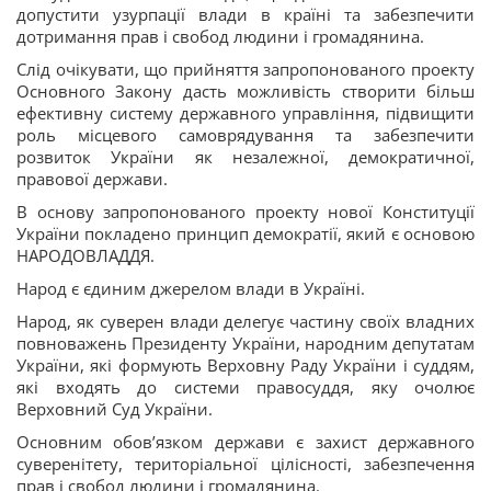
допустити узурпації влади в країні та забезпечити
дотримання прав і свобод людини і громадянина.
Слід очікувати, що прийняття запропонованого проекту
Основного Закону дасть можливість створити більш
ефективну систему державного управління, підвищити
роль місцевого самоврядування та забезпечити
розвиток України як незалежної, демократичної,
правової держави.
В основу запропонованого проекту нової Конституції
України покладено принцип демократії, який є основою
НАРОДОВЛАДДЯ.
Народ є єдиним джерелом влади в Україні.
Народ, як суверен влади делегує частину своїх владних
повноважень Президенту України, народним депутатам
України, які формують Верховну Раду України і суддям,
які входять до системи правосуддя, яку очолює
Верховний Суд України.
Основним обов’язком держави є захист державного
суверенітету, територіальної цілісності, забезпечення
прав і свобод людини і громадянина.