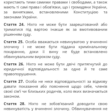
користають тими самими правами і свободами, а також
мають ті самі права і обов’язки, що і громадяни України,
за винятками, встановленими Конституцією та
законами України.
Стаття 24.
Ніхто не може бути заарештований або
триматися під вартою інакше як за вмотивованим
рішенням суду.
Стаття 25.
Особа вважається невинуватою у вчиненні
злочину і не може бути піддана кримінальному
покаранню, доки її вину не буде встановлено
обвинувальним вироком суду.
Стаття 26.
Ніхто не може бути двічі притягнутий до
юридичної відповідальності за одне й те саме
правопорушення.
Стаття 27.
Особа не несе відповідальності за відмову
давати показання або пояснення щодо себе, членів
своєї сім’ї чи близьких родичів, коло яких визначається
законом.
Стаття 28.
Ніхто не зобов’язаний доводити свою
невинуватість у вчиненні злочину. Обвинувачення не