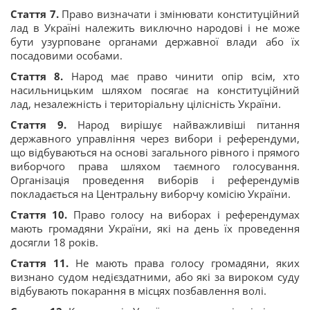
Стаття 7.
Право визначати і змінювати конституційний
лад в Україні належить виключно народові і не може
бути узурповане органами державної влади або їх
посадовими особами.
Стаття 8.
Народ має право чинити опір всім, хто
насильницьким шляхом посягає на конституційний
лад, незалежність і територіальну цілісність України.
Стаття 9.
Народ вирішує найважливіші питання
державного управління через вибори і референдуми,
що відбуваються на основі загального рівного і прямого
виборчого права шляхом таємного голосування.
Організація проведення виборів і референдумів
покладається на Центральну виборчу комісію України.
Стаття 10.
Право голосу на виборах і референдумах
мають громадяни України, які на день їх проведення
досягли 18 років.
Стаття 11.
Не мають права голосу громадяни, яких
визнано судом недієздатними, або які за вироком суду
відбувають покарання в місцях позбавлення волі.