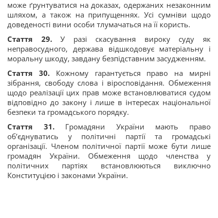
може ґрунтуватися на доказах, одержаних незаконним
шляхом, а також на припущеннях. Усі сумніви щодо
доведеності вини особи тлумачаться на її користь.
Стаття 29.
У разі скасування вироку суду як
неправосудного, держава відшкодовує матеріальну і
моральну шкоду, завдану безпідставним засудженням.
Стаття 30.
Кожному гарантується право на мирні
зібрання, свободу слова і віросповідання. Обмеження
щодо реалізації цих прав може встановлюватися судом
відповідно до закону і лише в інтересах національної
безпеки та громадського порядку.
Стаття 31.
Громадяни України мають право
об’єднуватись у політичні партії та громадські
організації. Членом політичної партії може бути лише
громадян України. Обмеження щодо членства у
політичних партіях встановлюються виключно
Конституцією і законами України.