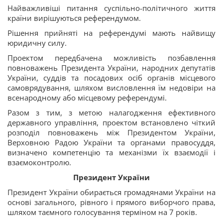
Найважливіші питання суспільно-політичного життя
країни вирішуються референдумом.
Рішення прийняті на референдумі мають найвищу
юридичну силу.
Проектом передбачена можливість позбавлення
повноважень Президента України, народних депутатів
України, суддів та посадових осіб органів місцевого
самоврядування, шляхом висловлення їм недовіри на
всенародному або місцевому референдумі.
Разом з тим, з метою налагодження ефективного
державного управління, проектом встановлено чіткий
розподіл повноважень між Президентом України,
Верховною Радою України та органами правосуддя,
визначено компетенцію та механізми їх взаємодії і
взаємоконтролю.
Президент України
Президент України обирається громадянами України на
основі загального, рівного і прямого виборчого права,
шляхом таємного голосування терміном на 7 років.