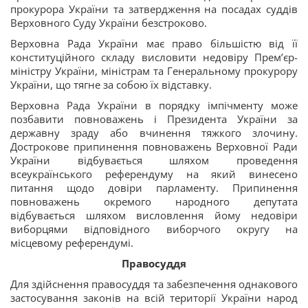
прокурора України та затвердження на посадах суддів
Верховного Суду України безстроково.
Верховна Рада України має право більшістю від її
конституційного складу висловити недовіру Прем’єр-
міністру України, міністрам та Генеральному прокурору
України, що тягне за собою їх відставку.
Верховна Рада України в порядку імпічменту може
позбавити повноважень і Президента України за
державну зраду або вчинення тяжкого злочину.
Дострокове припинення повноважень Верховної Ради
України відбувається шляхом проведення
всеукраїнського референдуму на який винесено
питання щодо довіри парламенту. Припинення
повноважень окремого народного депутата
відбувається шляхом висловлення йому недовіри
виборцями відповідного виборчого округу на
місцевому референдумі.
Правосуддя
Для здійснення правосуддя та забезпечення однакового
застосування законів на всій території України народ