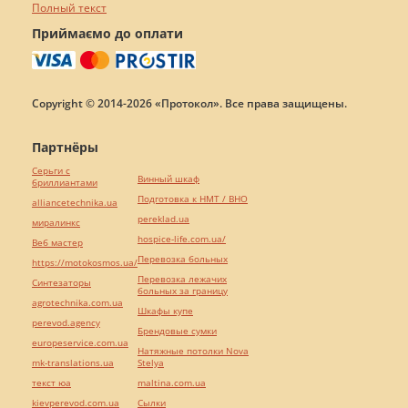
Полный текст
Приймаємо до оплати
Copyright © 2014-2026 «Протокол». Все права защищены.
Партнёры
Серьги с
Винный шкаф
бриллиантами
Подготовка к НМТ / ВНО
alliancetechnika.ua
pereklad.ua
миралинкс
hospice-life.com.ua/
Веб мастер
Перевозка больных
https://motokosmos.ua/
Перевозка лежачих
Синтезаторы
больных за границу
agrotechnika.com.ua
Шкафы купе
perevod.agency
Брендовые сумки
europeservice.com.ua
Натяжные потолки Nova
mk-translations.ua
Stelya
текст юа
maltina.com.ua
kievperevod.com.ua
Cылки