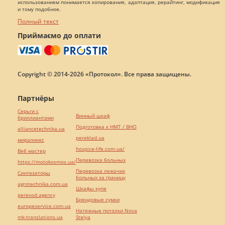
использованием понимается копирования, адаптация, рерайтинг, модификация
и тому подобное.
Полный текст
Приймаємо до оплати
Copyright © 2014-2026 «Протокол». Все права защищены.
Партнёры
Серьги с
Винный шкаф
бриллиантами
Подготовка к НМТ / ВНО
alliancetechnika.ua
pereklad.ua
миралинкс
hospice-life.com.ua/
Веб мастер
Перевозка больных
https://motokosmos.ua/
Перевозка лежачих
Синтезаторы
больных за границу
agrotechnika.com.ua
Шкафы купе
perevod.agency
Брендовые сумки
europeservice.com.ua
Натяжные потолки Nova
mk-translations.ua
Stelya